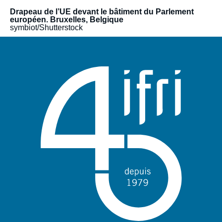
contexte de leurs activités. Il a couvert une large gamme de
Drapeau de l’UE devant le bâtiment du Parlement
thèmes relatifs au multilatéralisme, tel que le commerce
européen. Bruxelles, Belgique
international, la santé, les droits de l’homme et la migration, la
symbiot/Shutterstock
non-prolifération et le désarmement. Auparavant, le Cerfa avait
participé au dialogue d’avenir franco-allemand, co-piloté de
2007 à 2020 avec la Deutsche Gesellschaft für auswärtige
Politik (DGAP) et soutenu par la Fondation Robert Bosch, ou
encore le groupe Daniel Vernet (anciennement Groupe de
réflexion franco-allemand) qui avait été fondé en 2014 à
l’initiative de la Fondation Genshagen.