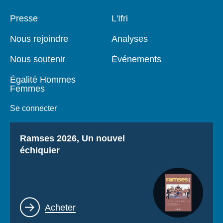
Pied
Presse
Navigation
L'Ifri
de
principale
page
Nous rejoindre
Analyses
Nous soutenir
Événements
Égalité Hommes
Femmes
Se connecter
Titre
Ramses 2026, Un nouvel
échiquier
Lien
Acheter