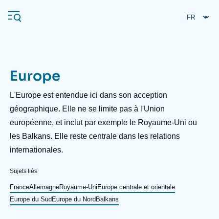
Aller
Panneau de gestion des cookies
au
contenu
principal
Europe
Navigation
principale
Description
L'Europe est entendue ici dans son acception
L'Ifri
géographique. Elle ne se limite pas à l'Union
européenne, et inclut par exemple le Royaume-Uni ou
les Balkans. Elle reste centrale dans les relations
Analyses
internationales.
À propos de l'Ifri
Recherches fréquentes
Sujets liés
Événements
L'Ifri en bref
Proche-Orient
France
Allemagne
Royaume-Uni
Europe centrale et orientale
Europe du Sud
Europe du Nord
Balkans