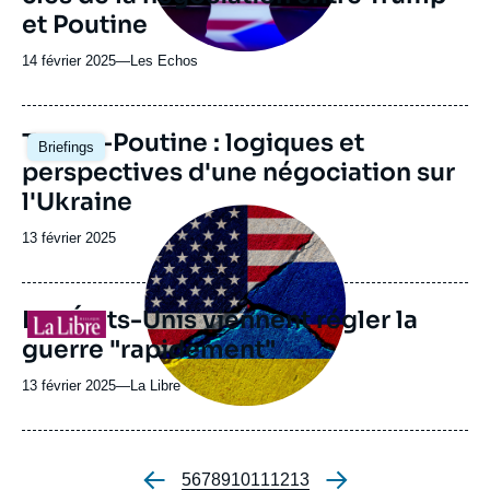
et Poutine
14 février 2025
—
Nom
Les Echos
du
journal,
revue
Image
Trump-Poutine : logiques et
Briefings
ou
principale
perspectives d'une négociation sur
émission
l'Ukraine
Image
principale
Date
13 février 2025
médiatique
de
publication
Les États-Unis viennent régler la
Logo
guerre "rapidement"
13 février 2025
—
Nom
La Libre
du
journal,
revue
ou
Page
5
Page
6
Page
7
Page
8
Page
9
Page
10
Page
11
Page
12
Page
13