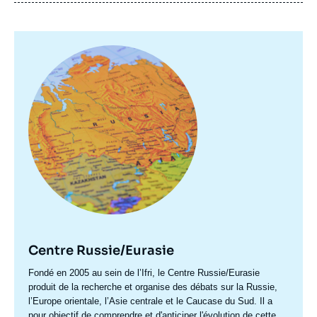
Image
principale
Centre Russie/Eurasie
Accroche
Fondé en 2005 au sein de l’Ifri, le Centre Russie/Eurasie
centre
produit de la recherche et organise des débats sur la Russie,
l’Europe orientale, l’Asie centrale et le Caucase du Sud. Il a
pour objectif de comprendre et d'anticiper l'évolution de cette