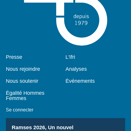
Pied
Presse
Navigation
L'Ifri
de
principale
page
Nous rejoindre
Analyses
Nous soutenir
Événements
Égalité Hommes
Femmes
Se connecter
Titre
Ramses 2026, Un nouvel