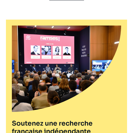
Pagination
émission
Soutenez une recherche
française indépendante