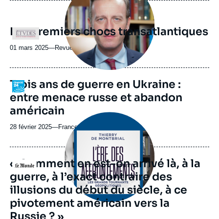
Les premiers chocs transatlantiques
Logo
01 mars 2025
—
Nom
Revue Études
du
journal,
revue
Trois ans de guerre en Ukraine :
Logo
ou
entre menace russe et abandon
émission
américain
Image
principale
28 février 2025
—
Nom
France 24
médiatique
du
journal,
revue
« Comment en est-on arrivé là, à la
Logo
ou
guerre, à l’exact contraire des
émission
illusions du début du siècle, à ce
pivotement américain vers la
Russie ? »