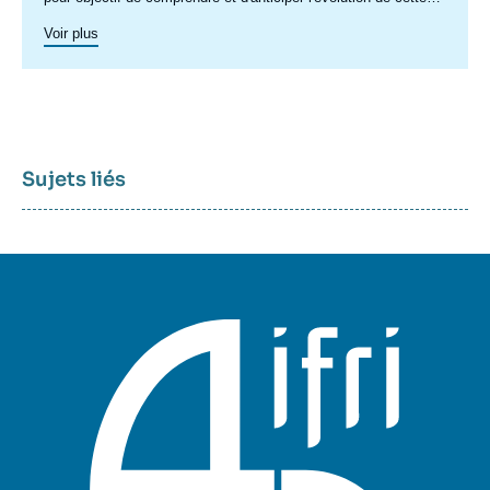
zone géographique complexe en pleine mutation pour enrichir le
Voir plus
débat public en France et en Europe, et pour aider à la décision
stratégique, politique et économique.
Sujets liés
Sujets
associés