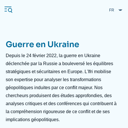
Aller
Panneau de gestion des cookies
au
contenu
principal
Guerre en Ukraine
Navigation
principale
Description
Depuis le 24 février 2022, la guerre en Ukraine
L'Ifri
déclenchée par la Russie a bouleversé les équilibres
stratégiques et sécuritaires en Europe. L'Ifri mobilise
son expertise pour analyser les transformations
Analyses
géopolitiques induites par ce conflit majeur. Nos
À propos de l'Ifri
Recherches fréquentes
chercheurs produisent des études approfondies, des
Événements
L'Ifri en bref
Proche-Orient
analyses critiques et des conférences qui contribuent à
la compréhension rigoureuse de ce conflit et de ses
implications géopolitiques.