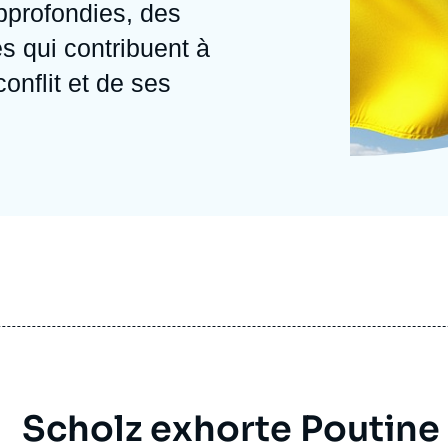
pprofondies, des
Ramses
Europe
R
S
s qui contribuent à
Politique étrangère
Russie - Eurasie
D
T
onflit et de ses
Podcast
Afrique du Nord et Moyen-Orient
Scholz exhorte Poutine