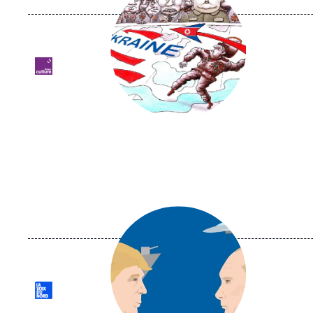
médiatique
Logo
Image
principale
médiatique
Logo