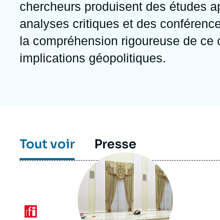
Jeudi 17 septembre 2026 17:30
chercheurs produisent des études a
Partenariats et réseaux
Intelligence artificielle
analyses critiques et des conférence
Nous soutenir en tant que professionnel
Guerre en Ukraine
la compréhension rigoureuse de ce c
OTAN
implications géopolitiques.
Tout voir
Presse
Image
principale
médiatique
Logo