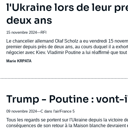
l'Ukraine lors de leur p
deux ans
15 novembre 2024
—
Nom
RFI
du
Accroche
Le chancelier allemand Olaf Scholz a eu vendredi 15 novemb
journal,
premier depuis près de deux ans, au cours duquel il a exhorté
revue
négocier avec Kiev. Vladimir Poutine a lui réaffirmé que tout 
ou
territoriales », selon le Kremlin qui a qualifié l’échange de « f
Marie KRPATA
émission
Trump - Poutine : vont-i
09 novembre 2024
—
Nom
C dans l'air/France 5
du
Accroche
Tous les regards se portent sur l'Ukraine depuis la victoire 
journal,
conséquences de son retour à la Maison blanche devraient en