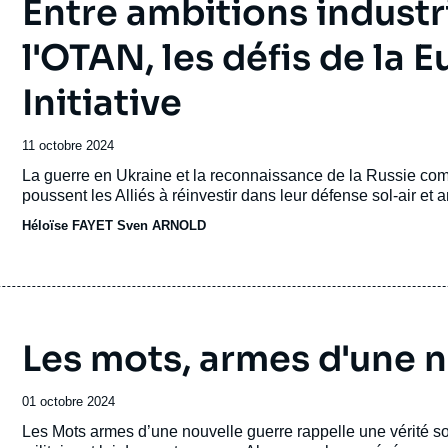
Entre ambitions industri
l'OTAN, les défis de la 
Initiative
Date
11 octobre 2024
de
Accroche
La guerre en Ukraine et la reconnaissance de la Russie co
publication
poussent les Alliés à réinvestir dans leur défense sol-air et a
Héloïse FAYET
Sven ARNOLD
Les mots, armes d'une n
Date
01 octobre 2024
de
Accroche
Les Mots armes d’une nouvelle guerre rappelle une vérité souv
publication