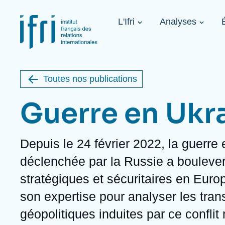
Aller
Panneau de gestion des cookies
au
Navigation
contenu
L'Ifri
Analyses
principale
principal
Image
1936-2026
de
étrangère
couverture
de
Toutes nos publications
la
publication
Guerre en Ukr
Description
Depuis le 24 février 2022, la guerre
À propos de l'Ifri
Sujets phares
À venir
déclenchée par la Russie a boulever
À propos de l'Ifri
Recherches fréquentes
stratégiques et sécuritaires en Europe
Message du Président
Iran
Image
Sur invitation
L'Ifri en bref
Proche-Orient
son expertise pour analyser les tran
L'Ifri en bref
États-Unis
Au cœur des tempêtes. Présentation
géopolitiques induites par ce conflit
du Ramses 2027
Think tank : notre définition
Proche-Orient