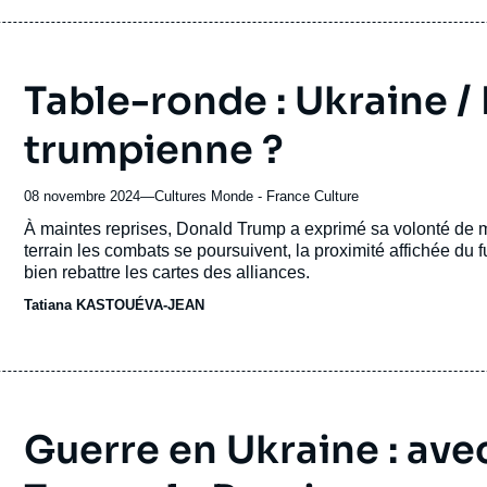
Table-ronde : Ukraine / 
trumpienne ?
08 novembre 2024
—
Nom
Cultures Monde - France Culture
du
Accroche
À maintes reprises, Donald Trump a exprimé sa volonté de me
journal,
terrain les combats se poursuivent, la proximité affichée du 
revue
bien rebattre les cartes des alliances.
ou
Tatiana KASTOUÉVA-JEAN
émission
Guerre en Ukraine : ave