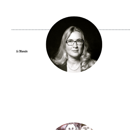
Image
principale
médiatique
Logo
Image
principale