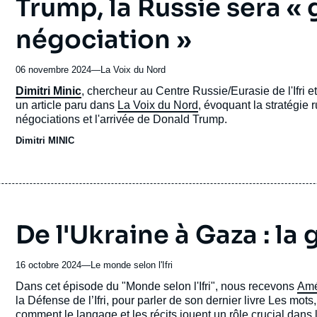
Trump, la Russie sera «
négociation »
06 novembre 2024
—
Nom
La Voix du Nord
du
Accroche
Dimitri Minic
, chercheur au Centre Russie/Eurasie de l'Ifri e
journal,
un article paru dans
La Voix du Nord
, évoquant la stratégie 
revue
négociations et l'arrivée de Donald Trump.
ou
Dimitri MINIC
émission
De l'Ukraine à Gaza : la 
16 octobre 2024
—
Nom
Le monde selon l'Ifri
du
Accroche
Dans cet épisode du "Monde selon l'Ifri", nous recevons
Amé
journal,
la Défense de l’Ifri, pour parler de son dernier livre Les mo
revue
comment le langage et les récits jouent un rôle crucial dans