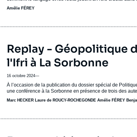
ou
en Ukraine et à Gaza. Elle aborde également le concept de 
Amélie FÉREY
émission
l'intelligence artificielle redéfinit la guerre de l’information.
Replay - Géopolitique d
l'Ifri à La Sorbonne
16 octobre 2024
—
Accroche
À l’occasion de la publication du dossier spécial de Politique ét
une conférence à la Sorbonne en présence de trois des aute
Marc HECKER
Laure de ROUCY-ROCHEGONDE
Amélie FÉREY
Benj