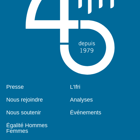
Pied
Presse
Navigation
L'Ifri
de
principale
page
Nous rejoindre
Analyses
Nous soutenir
Événements
Égalité Hommes
Femmes