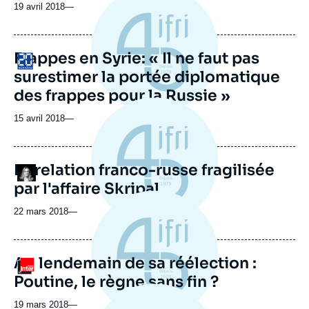
19 avril 2018
—
Frappes en Syrie: « Il ne faut pas
Logo
surestimer la portée diplomatique
des frappes pour la Russie »
15 avril 2018
—
La relation franco-russe fragilisée
Logo
par l'affaire Skripal
22 mars 2018
—
Au lendemain de sa réélection :
Logo
Poutine, le règne sans fin ?
19 mars 2018
—