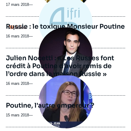
17 mars 2018
—
Russie : le toxique Monsieur Poutine
Logo
Image
principale
16 mars 2018
—
médiatique
Julien Nocetti : « Les Russes font
crédit à Poutine d’avoir remis de
l’ordre dans la maison Russie »
Image
principale
16 mars 2018
—
médiatique
Poutine, l'autre empereur ?
15 mars 2018
—