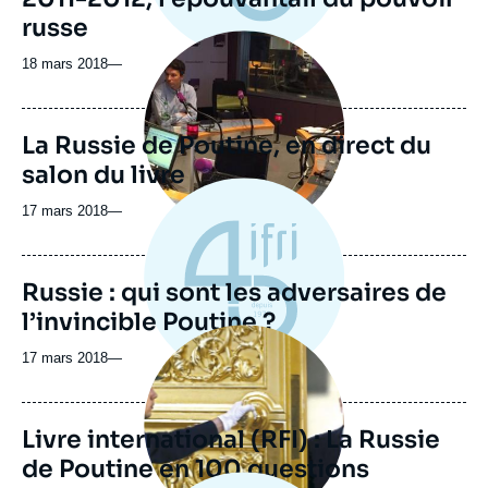
russe
Image
principale
18 mars 2018
—
médiatique
La Russie de Poutine, en direct du
salon du livre
17 mars 2018
—
Russie : qui sont les adversaires de
l’invincible Poutine ?
Image
principale
17 mars 2018
—
médiatique
Livre international (RFI) : La Russie
de Poutine en 100 questions