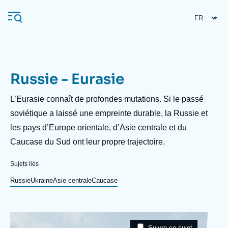
Aller
Panneau de gestion des cookies
au
contenu
principal
Russie - Eurasie
Navigation
principale
Description
L’Eurasie connaît de profondes mutations. Si le passé
L'Ifri
soviétique a laissé une empreinte durable, la Russie et
les pays d’Europe orientale, d’Asie centrale et du
Caucase du Sud ont leur propre trajectoire.
Analyses
À propos de l'Ifri
Recherches fréquentes
Sujets liés
Événements
Russie
Ukraine
Asie centrale
Caucase
L'Ifri en bref
Proche-Orient
Image
Taxonomie
Suivre ce sujet