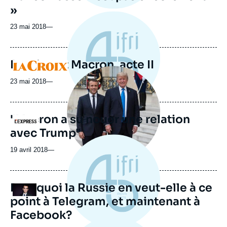
»
23 mai 2018
—
Poutine et Macron, acte II
Logo
Image
principale
23 mai 2018
—
médiatique
"Macron a su nouer une relation
Logo
avec Trump"
19 avril 2018
—
Pourquoi la Russie en veut-elle à ce
Logo
point à Telegram, et maintenant à
Facebook?