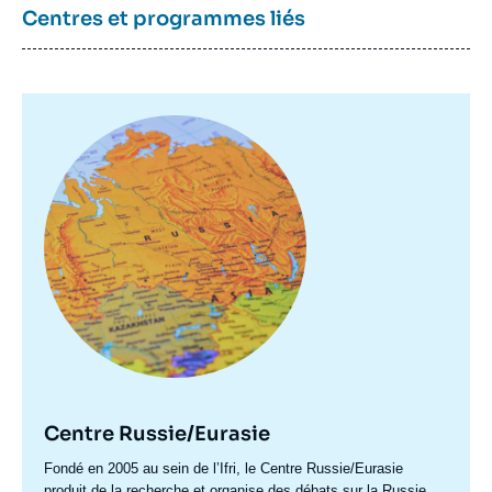
Centres et programmes liés
Image
principale
Centre Russie/Eurasie
Accroche
Fondé en 2005 au sein de l’Ifri, le Centre Russie/Eurasie
centre
produit de la recherche et organise des débats sur la Russie,