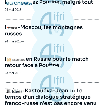
Macron chez Poutine, malgré tout
Logo
24 mai 2018
—
Paris-Moscou, les montagnes
Logo
russes
24 mai 2018
—
Macron en Russie pour le match
Logo
retour face à Poutine
23 mai 2018
—
Tatiana Kastouéva-Jean : « Le
Logo
temps d’un dialogue stratégique
franco-russe n’est pas encore venu