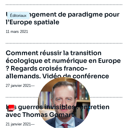
Image
Un changement de paradigme pour
Éditoriaux
principale
l’Europe spatiale
Date
11 mars 2021
de
publication
Comment réussir la transition
écologique et numérique en Europe
? Regards croisés franco-
allemands. Vidéo de conférence
Image
principale
27 janvier 2021
—
médiatique
Les guerres invisibles : entretien
Logo
avec Thomas Gomart
21 janvier 2021
—