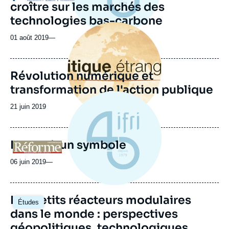
croître sur les marchés des
technologies bas-carbone
Image
principale
01 août 2019
—
Révolution numérique et
transformation de l'action publique
Date
21 juin 2019
de
publication
Huawei, un symbole
Logo
06 juin 2019
—
Image
Les petits réacteurs modulaires
Études
principale
dans le monde : perspectives
géopolitiques, technologiques,