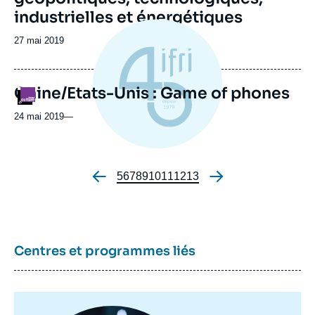
industrielles et énergétiques
Date
27 mai 2019
de
publication
Chine/Etats-Unis : Game of phones
Logo
24 mai 2019
—
Page
5
Page
6
Page
7
Page
8
Page
9
Page
10
Page
11
Page
12
Page
13
Pagination
Centres et programmes liés
Image