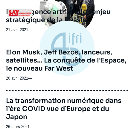
L’intelligence artificielle : enjeu
Logo
stratégique de la Russie
21 avril 2021
—
Elon Musk, Jeff Bezos, lanceurs,
satellites... La conquête de l'Espace,
le nouveau Far West
20 avril 2021
—
La transformation numérique dans
l’ère COVID vue d’Europe et du
Japon
26 mars 2021
—