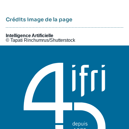
internationales et entreprises privées. Les dynamiques de
concurrence et de coopération internationales s’en trouvent
transformées. C’est pour répondre à ces enjeux que l’Ifri a
lancé en 2020 le Centre géopolitique des technologies,
Crédits image de la page
proposant une approche résolument européenne des enjeux
internationaux liés aux technologies dites critiques.
Intelligence Artificielle
© Tapati Rinchumrus/Shutterstock