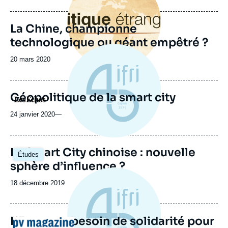
La Chine, championne
technologique ou géant empêtré ?
Date
20 mars 2020
de
publication
Géopolitique de la smart city
Logo
24 janvier 2020
—
Image
La Smart City chinoise : nouvelle
Études
principale
sphère d’influence ?
Date
18 décembre 2019
de
publication
L’Europe a besoin de solidarité pour
Logo