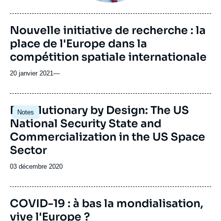
Nouvelle initiative de recherche : la
place de l'Europe dans la
compétition spatiale internationale
20 janvier 2021
—
Image
Revolutionary by Design: The US
Notes
principale
National Security State and
Commercialization in the US Space
Sector
Date
03 décembre 2020
de
publication
COVID-19 : à bas la mondialisation,
vive l'Europe ?