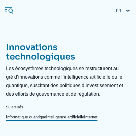
Aller
Panneau de gestion des cookies
au
contenu
principal
Innovations
Navigation
technologiques
principale
L'Ifri
Description
Les écosystèmes technologiques se restructurent au
gré d’innovations comme l’intelligence artificielle ou le
quantique, suscitant des politiques d’investissement et
Analyses
des efforts de gouvernance et de régulation.
À propos de l'Ifri
Recherches fréquentes
Événements
Sujets liés
L'Ifri en bref
Proche-Orient
Informatique quantique
Intelligence artificielle
Internet