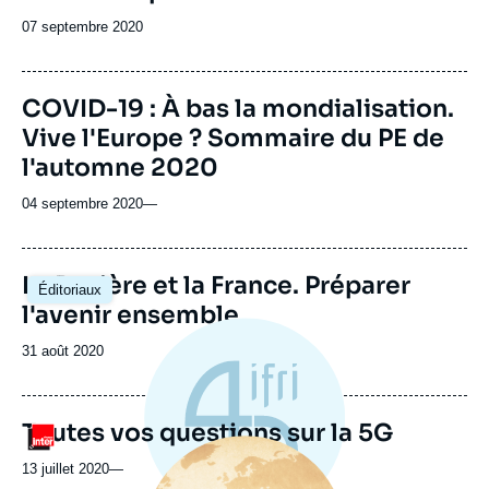
Date
07 septembre 2020
de
publication
COVID-19 : À bas la mondialisation.
Vive l'Europe ? Sommaire du PE de
l'automne 2020
04 septembre 2020
—
Image
La Bavière et la France. Préparer
Éditoriaux
principale
l'avenir ensemble
Date
31 août 2020
de
publication
Toutes vos questions sur la 5G
Logo
Image
principale
13 juillet 2020
—