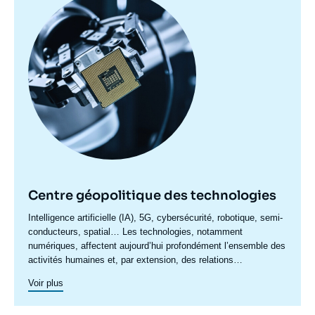
principale
Centre géopolitique des technologies
Accroche
Intelligence artificielle (IA), 5G, cybersécurité, robotique, semi-
centre
conducteurs, spatial… Les technologies, notamment
numériques, affectent aujourd’hui profondément l’ensemble des
activités humaines et, par extension, des relations
internationales. Les enjeux politiques, stratégiques,
Voir plus
économiques et sociaux qui en découlent se manifestent à des
échelles politiques multiples où se mêlent États, organisations