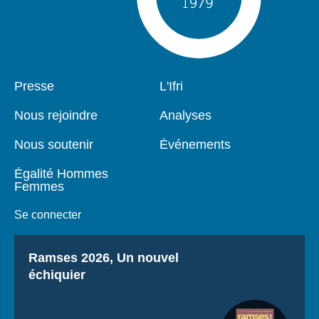
Pied
Presse
Navigation
L'Ifri
de
principale
page
Nous rejoindre
Analyses
Nous soutenir
Événements
Égalité Hommes
Femmes
Se connecter
Titre
Ramses 2026, Un nouvel
échiquier