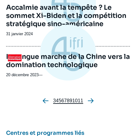
Accalmie avant la tempête ? Le
sommet Xi-Biden et la compétition
stratégique sino-américaine
Date
31 janvier 2024
de
publication
La longue marche de la Chine vers la
Logo
domination technologique
20 décembre 2023
—
Page
3
Page
4
Page
5
Page
6
Page
7
Page
8
Page
9
Page
10
Page
11
Pagination
Centres et programmes liés