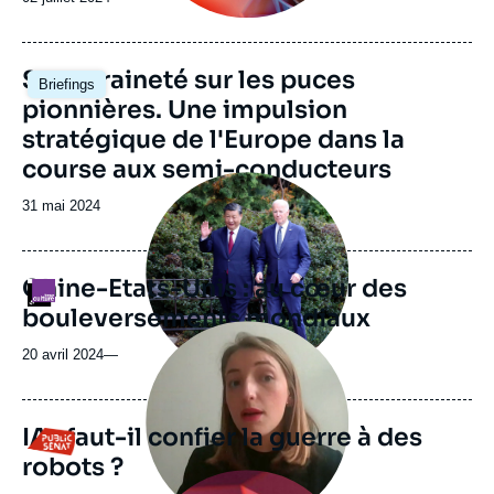
Image
Souveraineté sur les puces
Briefings
principale
pionnières. Une impulsion
stratégique de l'Europe dans la
course aux semi-conducteurs
Image
principale
Date
31 mai 2024
médiatique
de
publication
Chine-Etats-Unis : au cœur des
Logo
bouleversements mondiaux
Image
principale
20 avril 2024
—
médiatique
IA : faut-il confier la guerre à des
Logo
robots ?
Image