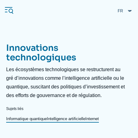
Aller
Panneau de gestion des cookies
au
contenu
principal
Innovations
Navigation
technologiques
principale
L'Ifri
Description
Les écosystèmes technologiques se restructurent au
gré d’innovations comme l’intelligence artificielle ou le
quantique, suscitant des politiques d’investissement et
Analyses
des efforts de gouvernance et de régulation.
À propos de l'Ifri
Recherches fréquentes
Événements
Sujets liés
L'Ifri en bref
Proche-Orient
Informatique quantique
Intelligence artificielle
Internet