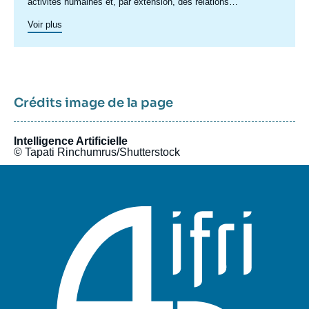
activités humaines et, par extension, des relations
internationales. Les enjeux politiques, stratégiques,
Voir plus
économiques et sociaux qui en découlent se manifestent à des
échelles politiques multiples où se mêlent États, organisations
internationales et entreprises privées. Les dynamiques de
concurrence et de coopération internationales s’en trouvent
transformées. C’est pour répondre à ces enjeux que l’Ifri a
lancé en 2020 le Centre géopolitique des technologies,
Crédits image de la page
proposant une approche résolument européenne des enjeux
internationaux liés aux technologies dites critiques.
Intelligence Artificielle
© Tapati Rinchumrus/Shutterstock