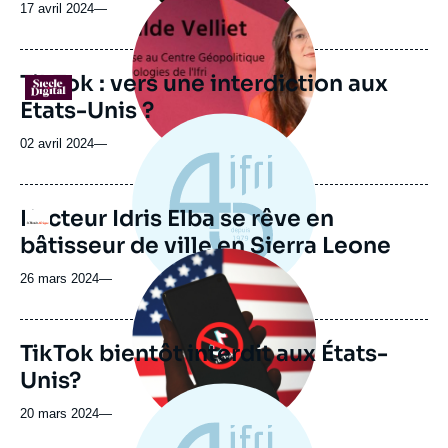
principale
17 avril 2024
—
médiatique
TikTok : vers une interdiction aux
Logo
Etats-Unis ?
02 avril 2024
—
L’acteur Idris Elba se rêve en
Logo
bâtisseur de ville en Sierra Leone
Image
principale
26 mars 2024
—
médiatique
TikTok bientôt interdit aux États-
Unis?
20 mars 2024
—