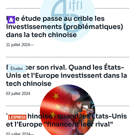
Une étude passe au crible les
Logo
investissements (problématiques)
dans la tech chinoise
11 juillet 2024
—
Image
Financer son rival. Quand les États-
Études
principale
Unis et l'Europe investissent dans la
tech chinoise
Image
principale
Date
03 juillet 2024
médiatique
de
publication
Tech chinoise : quand les États-Unis
Logo
et l’Europe "financent leur rival"
02 juillet 2024
—