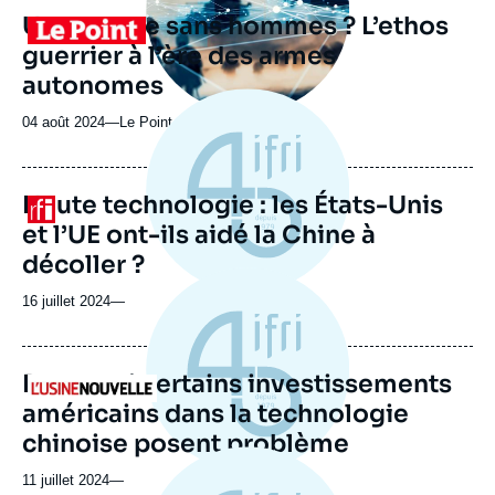
revue
Une guerre sans hommes ? L’ethos
Logo
ou
guerrier à l’ère des armes
émission
autonomes
04 août 2024
—
Nom
Le Point
du
journal,
revue
Haute technologie : les États-Unis
Logo
ou
et l’UE ont-ils aidé la Chine à
émission
décoller ?
16 juillet 2024
—
Pourquoi certains investissements
Logo
américains dans la technologie
chinoise posent problème
11 juillet 2024
—