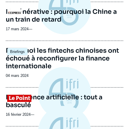
IA générative : pourquoi la Chine a
Logo
un train de retard
17 mars 2024
—
Image
Pourquoi les fintechs chinoises ont
Briefings
principale
échoué à reconfigurer la finance
internationale
Date
04 mars 2024
de
publication
Intelligence artificielle : tout a
Logo
basculé
16 février 2024
—