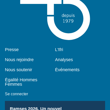
Pied
Presse
Navigation
L'Ifri
de
principale
page
Nous rejoindre
Analyses
Nous soutenir
Événements
Égalité Hommes
Femmes
Se connecter
Titre
Ramses 2026, Un nouvel