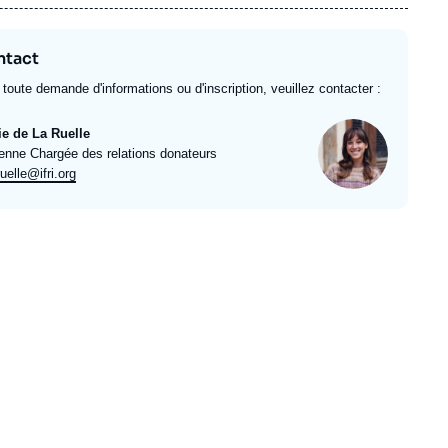
ntact
 toute demande d'informations ou d'inscription, veuillez contacter :
Photo
ie de La Ruelle
ulé
enne Chargée des relations donateurs
l
uelle@ifri.org
e
rt