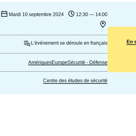
Ramses
Europe
R
S
Mardi 10 septembre 2024
12:30 — 14:00
Politique étrangère
Russie - Eurasie
D
T
Podcast
Afrique du Nord et Moyen-Orient
En 
L'événement se déroule en français
Amériques
Europe
Sécurité - Défense
Centre des études de sécurité