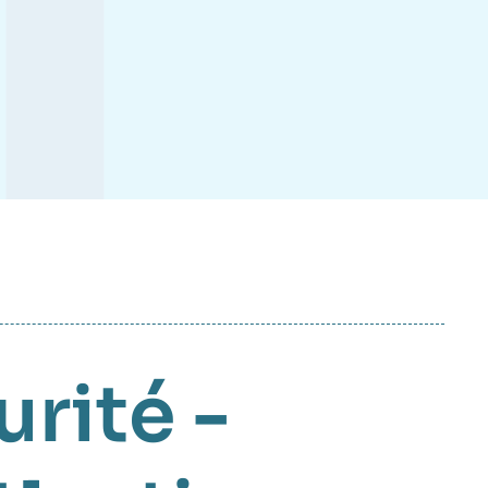
rité -