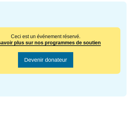
ecrutement
écurité - Défense
ocuments de référence
echnologie
Ceci est un événement réservé.
savoir plus sur nos programmes de soutien
Devenir donateur