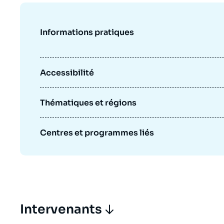
Jeudi 17 septembre 2026 17:30
Partenariats et réseaux
Intelligence artificielle
Nous soutenir en tant que professionnel
Guerre en Ukraine
Informations pratiques
OTAN
Accessibilité
Thématiques et régions
Centres et programmes liés
Intervenants