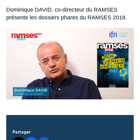
Se connecter
Accroche
Dominique DAVID, co-directeur du RAMSES
présente les dossiers phares du RAMSES 2018.
Nous soutenir
Image
principale
médiatique
Partager