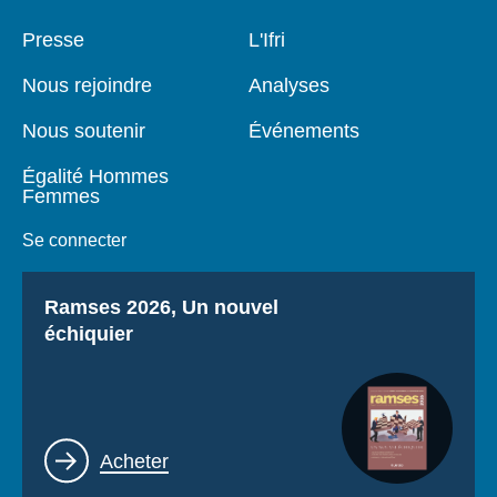
Pied
Presse
Navigation
L'Ifri
de
principale
page
Nous rejoindre
Analyses
Nous soutenir
Événements
Égalité Hommes
Femmes
Se connecter
Titre
Ramses 2026, Un nouvel
échiquier
Lien
Acheter