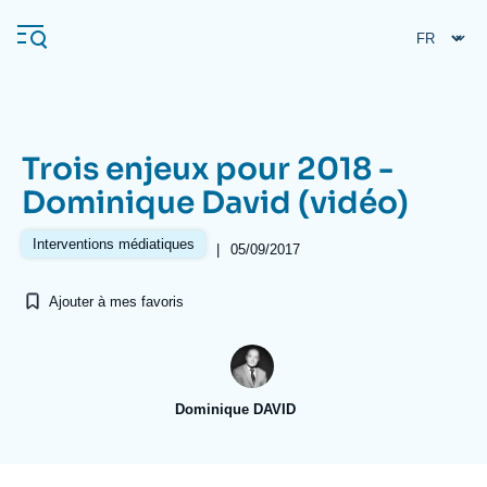
Aller
Panneau de gestion des cookies
au
contenu
principal
Trois enjeux pour 2018 -
Navigation
Dominique David (vidéo)
principale
L'Ifri
Interventions médiatiques
|
05/09/2017
Ajouter à mes favoris
Analyses
À propos de l'Ifri
Recherches fréquentes
Événements
L'Ifri en bref
Proche-Orient
Dominique DAVID