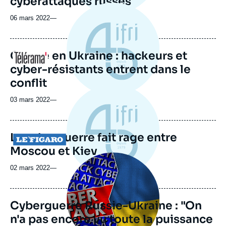
cyberattaques russes
06 mars 2022
—
Guerre en Ukraine : hackeurs et
Logo
cyber-résistants entrent dans le
conflit
03 mars 2022
—
La cyberguerre fait rage entre
Logo
Moscou et Kiev
Image
principale
02 mars 2022
—
médiatique
Cyberguerre Russie-Ukraine : "On
n'a pas encore vu toute la puissance