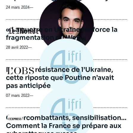
Image
principale
24 mars 2024
—
médiatique
« La guerre en Ukraine renforce la
Logo
fragmentation du Web »
28 avril 2022
—
La cyber résistance de l’Ukraine,
Logo
cette riposte que Poutine n’avait
pas anticipée
07 mars 2022
—
Cybercombattants, sensibilisation...
Logo
Comment la France se prépare aux