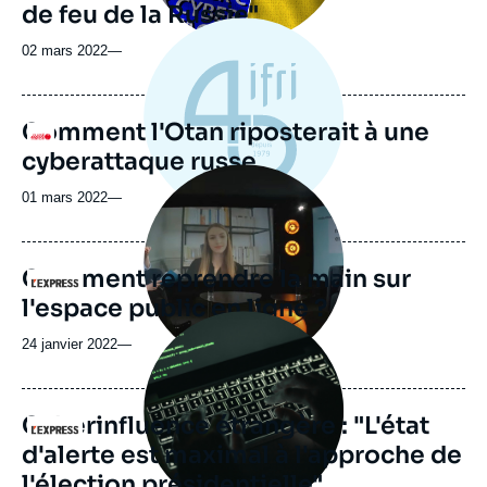
de feu de la Russie"
02 mars 2022
—
Comment l'Otan riposterait à une
Logo
cyberattaque russe
Image
principale
01 mars 2022
—
médiatique
Comment reprendre la main sur
Logo
l'espace public en ligne ?
Image
principale
24 janvier 2022
—
médiatique
Cyberinfluence étrangère : "L'état
Logo
d'alerte est maximal à l'approche de
l'élection présidentielle"