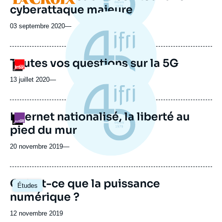
cyberattaque majeure
03 septembre 2020
—
Toutes vos questions sur la 5G
Logo
13 juillet 2020
—
Internet nationalisé, la liberté au
Logo
pied du mur
20 novembre 2019
—
Image
Qu'est-ce que la puissance
Études
principale
numérique ?
Date
12 novembre 2019