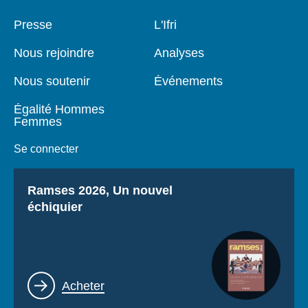
Pied
Presse
Navigation
L'Ifri
de
principale
page
Nous rejoindre
Analyses
Nous soutenir
Événements
Égalité Hommes
Femmes
Se connecter
Titre
Ramses 2026, Un nouvel
échiquier
Lien
Acheter