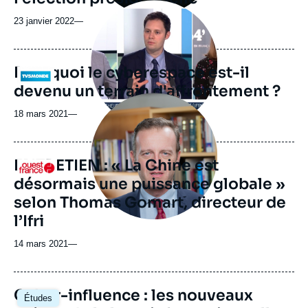
Image
principale
23 janvier 2022
—
médiatique
Pourquoi le cyberespace est-il
Logo
devenu un terrain d'affrontement ?
Image
principale
18 mars 2021
—
médiatique
ENTRETIEN : « La Chine est
Logo
désormais une puissance globale »
selon Thomas Gomart, directeur de
l’Ifri
14 mars 2021
—
Image
Cyber-influence : les nouveaux
Études
principale