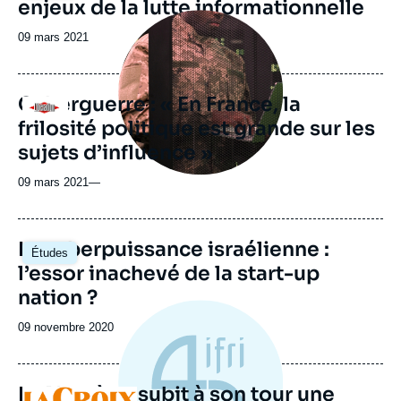
enjeux de la lutte informationnelle
Image
principale
Date
09 mars 2021
médiatique
de
publication
Cyberguerre : « En France, la
Logo
frilosité politique est grande sur les
sujets d’influence »
09 mars 2021
—
Image
La cyberpuissance israélienne :
Études
principale
l’essor inachevé de la start-up
nation ?
Date
09 novembre 2020
de
publication
La Norvège subit à son tour une
Logo