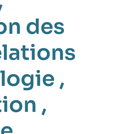
,
on des
lations
logie
,
tion
,
ie