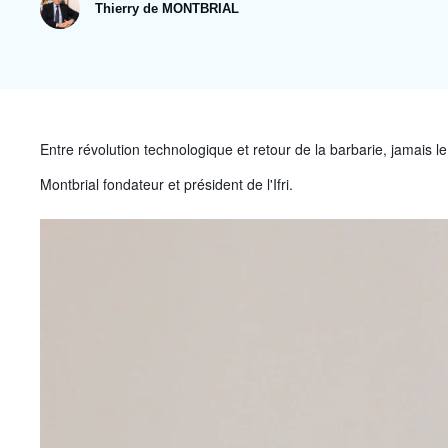
Jeudi 17 septembre 2026 17:30
Thierry de MONTBRIAL
Partenariats et réseaux
Intelligence artificielle
Nous soutenir en tant que professionnel
Guerre en Ukraine
OTAN
Accroche
Entre révolution technologique et retour de la barbarie, jamais l
Montbrial fondateur et président de l'Ifri.
Image
principale
médiatique