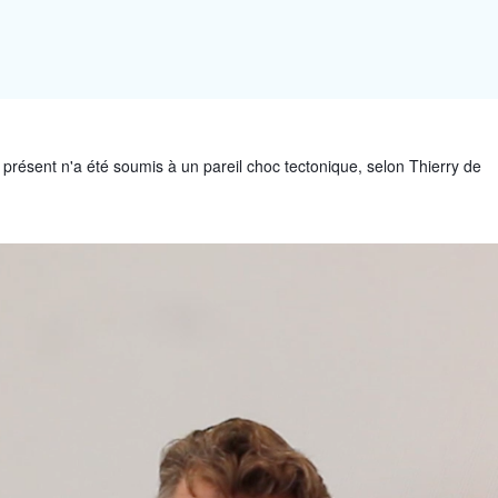
Ramses
Europe
R
S
Politique étrangère
Russie - Eurasie
D
T
Podcast
Afrique du Nord et Moyen-Orient
e présent n'a été soumis à un pareil choc tectonique, selon Thierry de