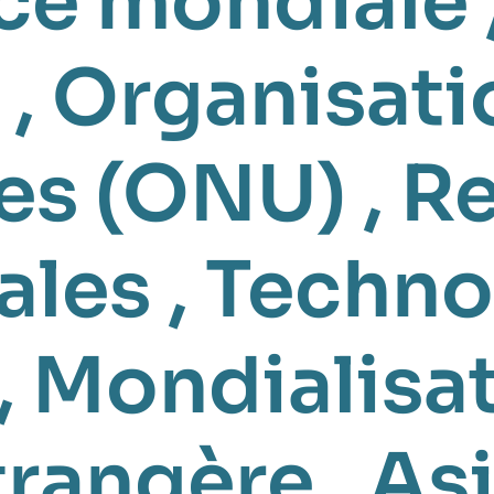
ce mondiale
,
Organisati
ies (ONU)
,
Re
ales
,
Techno
,
Mondialisa
trangère
,
As