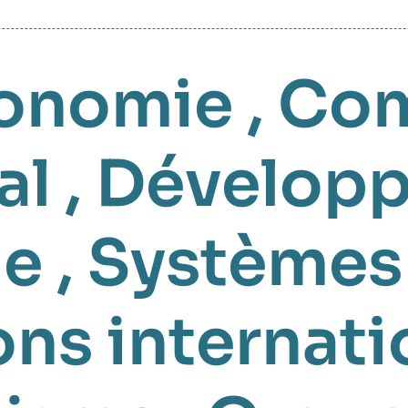
onomie
,
Co
al
,
Dévelop
ue
,
Systèmes 
ns internati