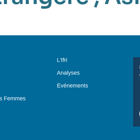
Navigation
L'Ifri
principale
Analyses
Événements
es Femmes