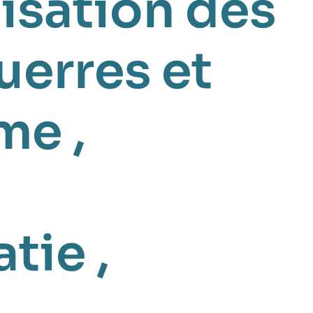
isation des
uerres et
sme
,
atie
,