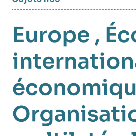
Europe
,
Éc
internation
économiq
Organisatio