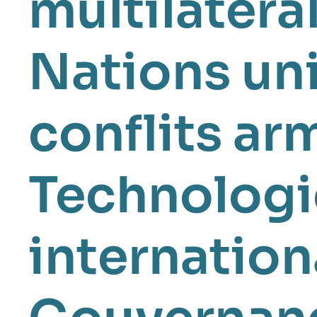
multilatéra
Nations un
conflits ar
Technologi
internatio