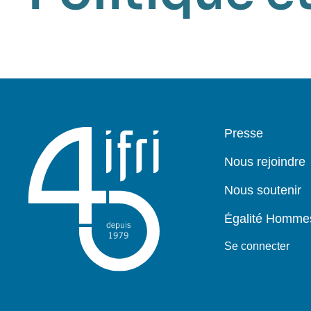
Pied
Presse
de
page
Nous rejoindre
Nous soutenir
Égalité Homm
Se connecter