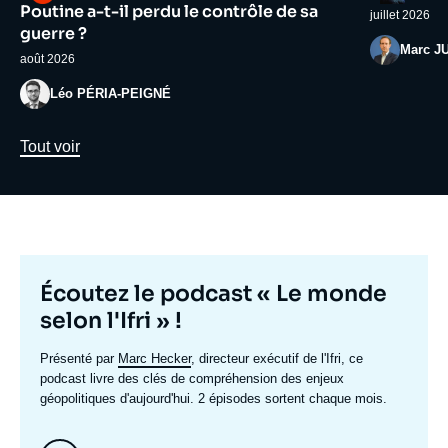
médiatique
médiatiqu
Poutine a-t-il perdu le contrôle de sa
juillet 2026
guerre ?
Photo
Marc J
août 2026
Photo
Léo PÉRIA-PEIGNÉ
Lien
Tout voir
Titre
Écoutez le podcast « Le monde
mis
selon l'Ifri » !
en
Texte
Présenté par
Marc Hecker
, directeur exécutif de l'Ifri, ce
avant
accroche
podcast livre des clés de compréhension des enjeux
géopolitiques d'aujourd'hui. 2 épisodes sortent chaque mois.