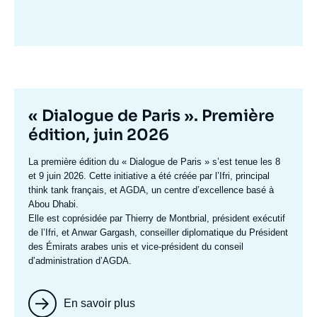
Image
mis
en
avant
Titre
« Dialogue de Paris ». Première
mis
édition, juin 2026
en
Texte
La première édition du
« Dialogue de Paris »
s’est tenue les 8
avant
accroche
et 9 juin 2026. Cette initiative a été créée par l’Ifri, principal
think tank français, et AGDA, un centre d’excellence basé à
Abou Dhabi.
Elle est coprésidée par
Thierry de Montbrial
, président exécutif
de l’Ifri, et
Anwar Gargash
, conseiller diplomatique du Président
des Émirats arabes unis et vice-président du conseil
d’administration d’AGDA.
En savoir plus