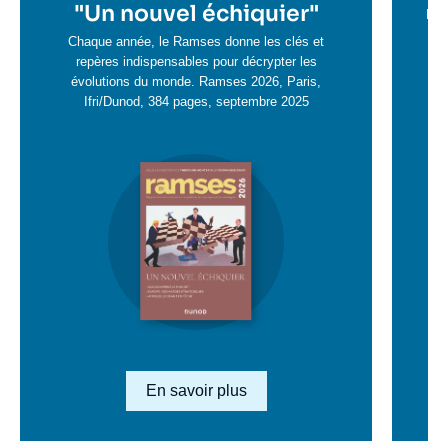
en
"
Un nouvel échiquier"
e
La 
savoir
sa
Chaque année, le Ramses donne les clés et
plus
repères indispensables pour décrypter les
pl
évolutions du monde. Ramses 2026, Paris,
Ifri/Dunod, 384 pages, septembre 2025
Image
en
savoir
plus
Lien en savoir plus
En savoir plus