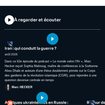
Titre
À regarder et écouter
Image
Logo
principale
Iran : qui conduit la guerre ?
médiatique
août 2026
Accroche
Dans ce 62e épisode du podcast « Le monde selon l'Ifri », Marc
Hecker reçoit Sophia Mahroug, maître de conférences à la Sorbonne
Abou Dhabi et auteure d'une thèse doublement primée sur le Corps
des gardiens de la révolution islamique (CGRI), pour répondre à une
question devenue centrale en temps
Photo
Marc HECKER
Image
Image
Logo
Logo
Attaques ukrainiennes en Russie :
Retour d
principale
principale