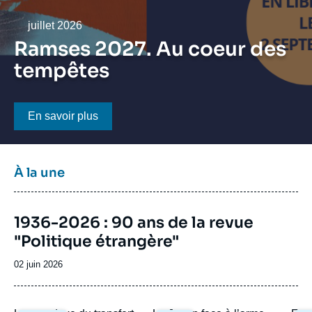
Se connecter
Date
juillet 2026
Nous soutenir
Ramses 2027. Au coeur des
tempêtes
Bouton CTA
En savoir plus
Titre
À la une
bloc
à
Image
la
1936-2026 : 90 ans de la revue
de
une
"Politique étrangère"
couverture
de
la
Date
02 juin 2026
publication
de
publication