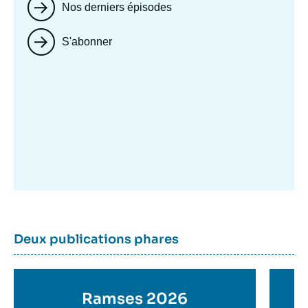
Nos derniers épisodes
S'abonner
Image
mis
en
avant
Dernière
Titre
Deux publications phares
parutions
container
Titre
Ramses 2026
Ti