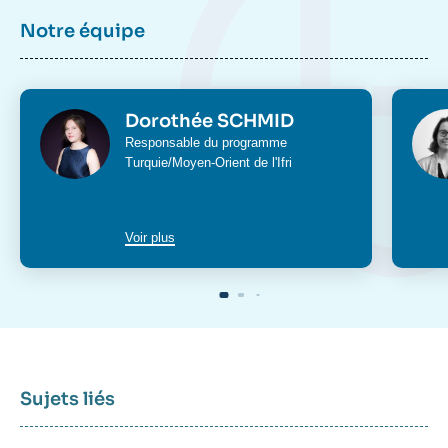
Notre équipe
Photo
Phot
Dorothée SCHMID
Intitulé
Responsable du programme
du
Turquie/Moyen-Orient
de l'Ifri
poste
Voir plus
Sujets liés