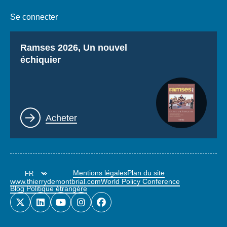
Se connecter
Titre
Ramses 2026, Un nouvel
échiquier
Lien
Acheter
Mentions légales
Plan du site
www.thierrydemontbrial.com
World Policy Conference
Blog Politique étrangère