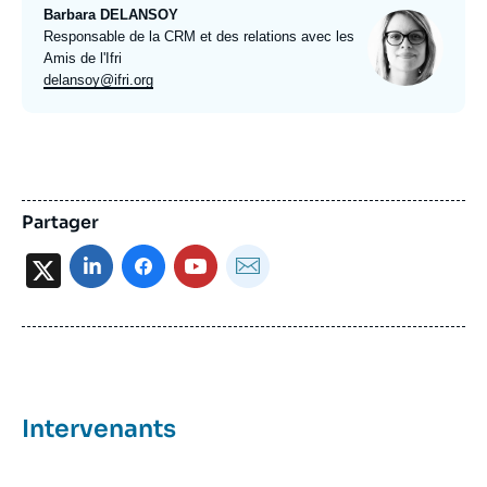
Barbara DELANSOY
Photo
Intitulé
Responsable de la CRM et des relations avec les
du
Amis de l'Ifri
poste
Email
delansoy@ifri.org
expert
Partager
X
Intervenants