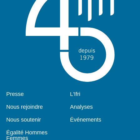
Pied
Presse
Navigation
L'Ifri
de
principale
page
Nous rejoindre
Analyses
Nous soutenir
Événements
Égalité Hommes
Femmes