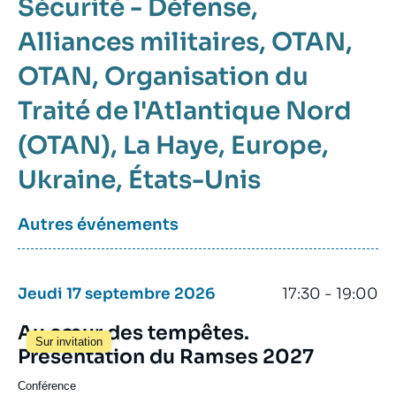
Sécurité - Défense
Alliances militaires
OTAN
OTAN
Organisation du
Traité de l'Atlantique Nord
(OTAN)
La Haye
Europe
Ukraine
États-Unis
Autres événements
Jeudi 17 septembre 2026
17:30 - 19:00
Au cœur des tempêtes.
Sur invitation
Présentation du Ramses 2027
Conférence