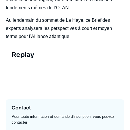
fondements mêmes de l‘OTAN.
Au lendemain du sommet de La Haye, ce Brief des
experts analysera les perspectives à court et moyen
terme pour l'Alliance atlantique.
Replay
Replay vidéo de
Cover
Image
video
l'événement réservé aux
donateurs
Contact
Pour toute information et demande d'inscription, vous pouvez
contacter :