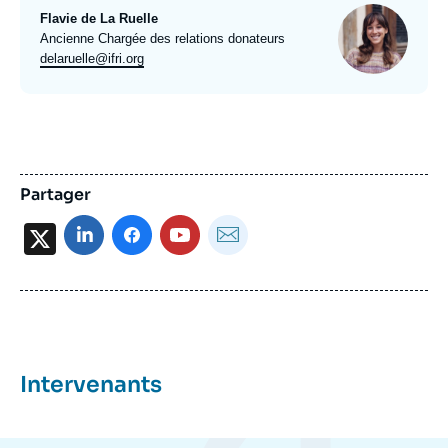
Photo
Flavie de La Ruelle
Intitulé
Ancienne Chargée des relations donateurs
du
Email
delaruelle@ifri.org
poste
expert
Partager
X
Intervenants