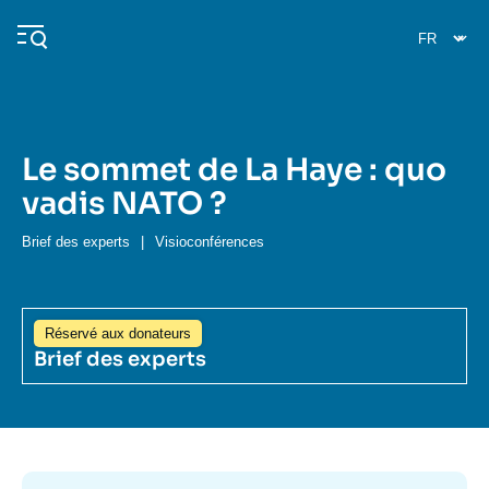
Aller
Panneau de gestion des cookies
au
contenu
principal
Le sommet de La Haye : quo
Navigation
vadis NATO ?
principale
L'Ifri
Brief des experts
|
Visioconférences
Analyses
Réservé aux donateurs
À propos de l'Ifri
Recherches fréquentes
Brief des experts
Image
Événements
L'Ifri en bref
Proche-Orient