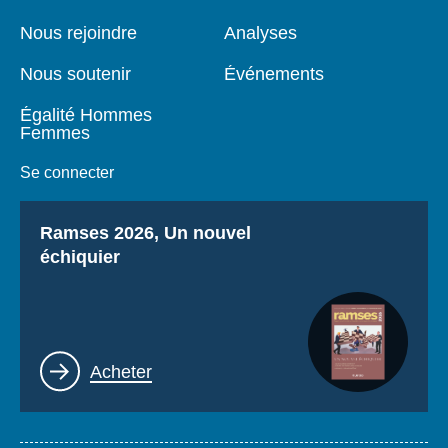
de
principale
page
Nous rejoindre
Analyses
Nous soutenir
Événements
Égalité Hommes
Femmes
Se connecter
Titre
Ramses 2026, Un nouvel
échiquier
Lien
Acheter