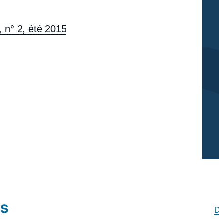
, n° 2, été 2015
és
D