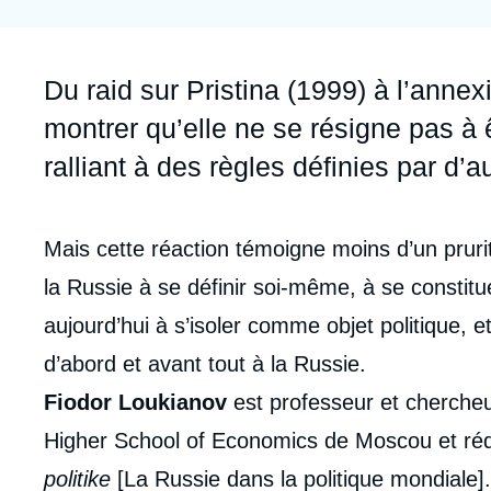
Jeudi 17 septembre 2026 17:30
Partenariats et réseaux
Intelligence artificielle
Nous soutenir en tant que professionnel
Guerre en Ukraine
Accroche
Du raid sur Pristina (1999) à l’ann
OTAN
montrer qu’elle ne se résigne pas à
ralliant à des règles définies par d’a
Corps
Mais cette réaction témoigne moins d’un prurit
analyses
la Russie à se définir soi-même, à se constitu
aujourd’hui à s’isoler comme objet politique, 
d’abord et avant tout à la Russie.
Fiodor Loukianov
est professeur et chercheu
Higher School of Economics de Moscou et ré
politike
[La Russie dans la politique mondiale].