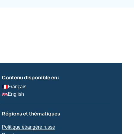
ecrutement
écurité - Défense
ocuments de référence
echnologie
Contenu disponible en :
Français
English
Régions et thématiques
Régions
Politique étrangère russe