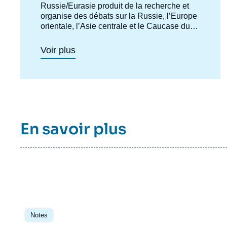
centre
Russie/Eurasie produit de la recherche et
organise des débats sur la Russie, l’Europe
orientale, l’Asie centrale et le Caucase du
Sud. Il a pour objectif de comprendre et
d'anticiper l'évolution de cette zone
Voir plus
géographique complexe en pleine mutation
pour enrichir le débat public en France et en
Europe, et pour aider à la décision
stratégique, politique et économique.
En savoir plus
Imag
Image
de
principale
Notes
couv