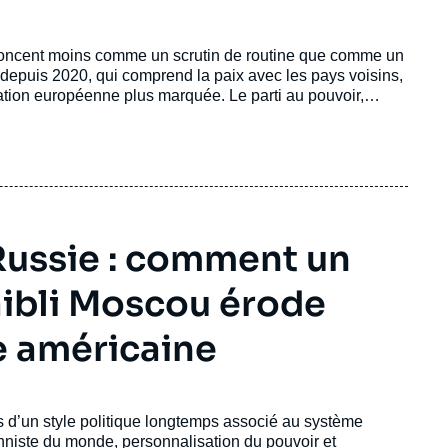
noncent moins comme un scrutin de routine que comme un
 depuis 2020, qui comprend la paix avec les pays voisins,
ation européenne plus marquée. Le parti au pouvoir,
r la campagne se déroule dans un contexte fortement
rre contre l’
Azerbaïdjan
, le déplacement des
Arméniens
 Russie : comment un
faibli Moscou érode
e américaine
its d’un style politique longtemps associé au système
ionniste du monde, personnalisation du pouvoir et