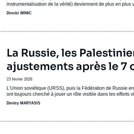
instrumentalisation de la vérité) deviennent de plus en plus 
particulièrement aux États-Unis. En Russie, ce style n’a pas r
Dimitri MINIC
marges de manœuvre stratégiques et contribué à son affaibl
La Russie, les Palestinie
ajustements après le 7
Date
23 février 2026
de
Accroche
L'Union soviétique (URSS), puis la Fédération de Russie en
publication
ont toujours cherché à jouer un rôle visible dans les efforts v
Dmitry MARYASIS