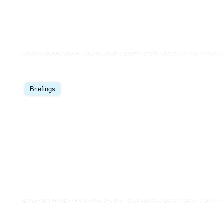
Image
principale
Briefings