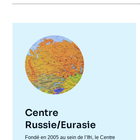
Image
principale
Centre
Russie/Eurasie
Accroche
Fondé en 2005 au sein de l’Ifri, le Centre