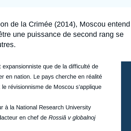
Ramses
Europe
R
S
Politique étrangère
Russie - Eurasie
D
T
exion de la Crimée (2014), Moscou entend
Podcast
Afrique du Nord et Moyen-Orient
 être une puissance de second rang se
utres.
 expansionniste que de la difficulté de
er en nation. Le pays cherche en réalité
et le révisionnisme de Moscou s’applique
r à la National Research University
dacteur en chef de
Rossiâ v globalnoj