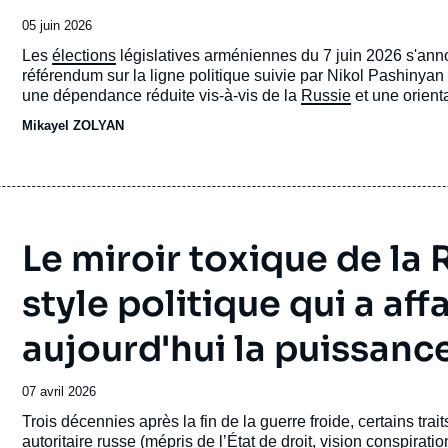
Date
05 juin 2026
de
Accroche
Les
élections
législatives arméniennes du 7 juin 2026 s'an
publication
référendum sur la ligne politique suivie par Nikol Pashinyan
une dépendance réduite vis-à-vis de la
Russie
et une orient
Contrat civil, reste en tête, mais sa position est fragile, ca
Mikayel ZOLYAN
polarisé, marqué par le traumatisme de la défaite dans la gue
du Karabakh et l’ingérence électorale massive de la Russie.
Le miroir toxique de la
style politique qui a af
aujourd'hui la puissanc
Date
07 avril 2026
de
Accroche
Trois décennies après la fin de la guerre froide, certains tra
publication
autoritaire russe (mépris de l’État de droit, vision conspirat