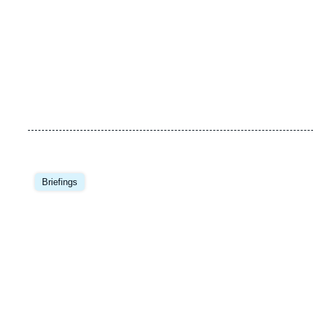
Image
principale
Briefings