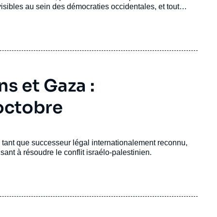
visibles au sein des démocraties occidentales, et tout
enforcé la puissance de l’État ; il a au contraire réduit ses
issement sur le long terme.
ns et Gaza :
 octobre
 tant que successeur légal internationalement reconnu,
isant à résoudre le conflit israélo-palestinien.