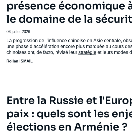
présence économique à
Copier
cation
le domaine de la sécuri
Date
06 juillet 2026
de
Accroche
La progression de l’influence
chinoise
en
Asie centrale
, obs
publication
une phase d’accélération encore plus marquée au cours des t
chinoises ont, de facto, révisé leur
stratégie
et leurs modes d’
Rollan ISMAIL
Entre la Russie et l'Euro
paix : quels sont les en
élections en Arménie ?