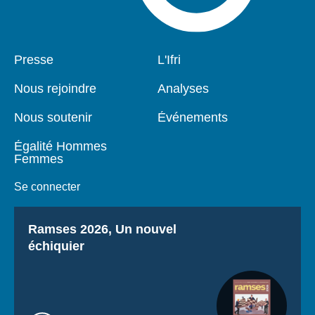
Pied
Presse
Navigation
L'Ifri
de
principale
page
Nous rejoindre
Analyses
Nous soutenir
Événements
Égalité Hommes
Femmes
Se connecter
Titre
Ramses 2026, Un nouvel
échiquier