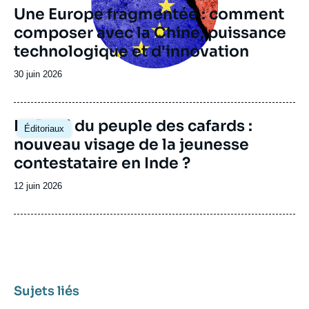
Une Europe fragmentée : comment
composer avec la Chine, puissance
technologique et d'innovation
Date
30 juin 2026
de
publication
Image
Le Parti du peuple des cafards :
Éditoriaux
principale
nouveau visage de la jeunesse
contestataire en Inde ?
Date
12 juin 2026
de
publication
Sujets liés