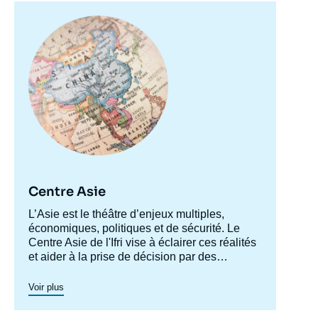
l'autre crise européenne », Articles, Ifri, 1
septembre 2015.
Image
principale
Copier
Centre Asie
Accroche
L’Asie est le théâtre d’enjeux multiples,
centre
économiques, politiques et de sécurité. Le
Centre Asie de l'Ifri vise à éclairer ces réalités
et aider à la prise de décision par des
recherches approfondies et le développement
Le Centre Asie structure sa recherche autour
d’une plateforme de dialogue permanent
de deux grands axes : les relations des
Voir plus
autour de ces enjeux.
grandes puissances asiatiques avec le reste
du monde et les dynamiques internes des