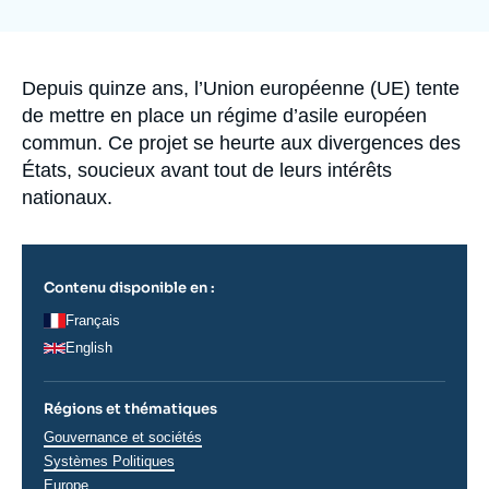
de
Se connecter
couverture
de
la
Nous soutenir
publication
Accroche
Depuis quinze ans, l’Union européenne (UE) tente
de mettre en place un régime d’asile européen
commun. Ce projet se heurte aux divergences des
États, soucieux avant tout de leurs intérêts
nationaux.
Contenu disponible en :
Français
English
Régions et thématiques
Thématiques
Gouvernance et sociétés
analyses
Systèmes Politiques
Régions
Europe