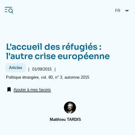
Aller
Panneau de gestion des cookies
au
contenu
principal
L'accueil des réfugiés :
Navigation
l'autre crise européenne
principale
L'Ifri
Articles
|
Date
01/09/2015
|
de
Références
Politique étrangère, vol. 80, n° 3, automne 2015
publication
Analyses
Ajouter à mes favoris
À propos de l'Ifri
Recherches fréquentes
Événements
L'Ifri en bref
Proche-Orient
Matthieu TARDIS
Image