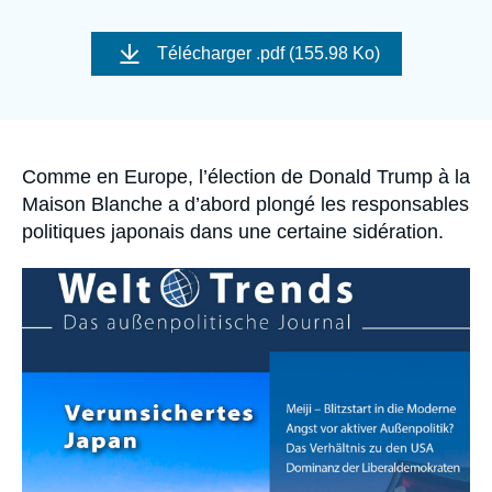
Se connecter
Image
de
Télécharger
.pdf (155.98 Ko)
couverture
Nous soutenir
de
la
publication
Accroche
Comme en Europe, l’élection de Donald Trump à la
Maison Blanche a d’abord plongé les responsables
politiques japonais dans une certaine sidération.
Image
principale