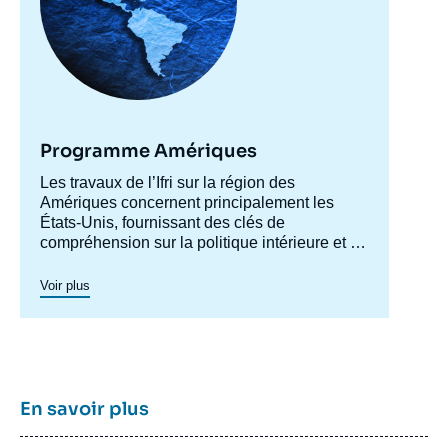
Programme Amériques
Accroche
Les travaux de l’Ifri sur la région des
centre
Amériques concernent principalement les
États-Unis, fournissant des clés de
compréhension sur la politique intérieure et la
société américaines afin de mieux
appréhender les évolutions de la politique
Voir plus
étrangère et de défense du pays ainsi les
questions transatlantiques et commerciales.
Un axe spécifique sur l’Amérique latine créé
en 2023 permet de structurer une recherche
plus active sur cette région. Un
axe de
recherche sur le Canada
a été actif en 2015 et
En savoir plus
en 2016, dont les archives restent
accessibles.