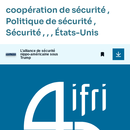
coopération de sécurité
,
Politique de sécurité
,
Sécurité
, , ,
États-Unis
L’alliance de sécurité
nippo-américaine sous
Image
Trump
de
couverture
de
la
publication