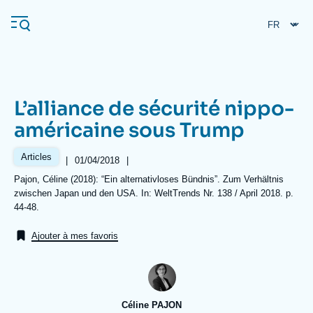
Aller
Panneau de gestion des cookies
au
contenu
principal
L’alliance de sécurité nippo-
Navigation
américaine sous Trump
principale
L'Ifri
Articles
|
Date
01/04/2018
|
de
Références
Pajon, Céline (2018): “Ein alternativloses Bündnis”. Zum Verhältnis
publication
zwischen Japan und den USA. In: WeltTrends Nr. 138 / April 2018. p.
Analyses
44-48.
À propos de l'Ifri
Recherches fréquentes
Ajouter à mes favoris
Événements
L'Ifri en bref
Proche-Orient
Céline PAJON