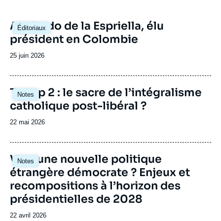
Image
Abelardo de la Espriella, élu
Éditoriaux
principale
président en Colombie
Date
25 juin 2026
de
publication
Image
Trump 2 : le sacre de l’intégralisme
Notes
principale
catholique post-libéral ?
Date
22 mai 2026
de
publication
Image
Vers une nouvelle politique
Notes
principale
étrangère démocrate ? Enjeux et
recompositions à l’horizon des
présidentielles de 2028
Date
22 avril 2026