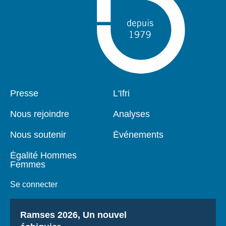
Pied
Presse
Navigation
L'Ifri
de
principale
page
Nous rejoindre
Analyses
Nous soutenir
Événements
Égalité Hommes
Femmes
Se connecter
Titre
Ramses 2026, Un nouvel