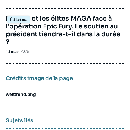
de
publication
Image
La base et les élites MAGA face à
Éditoriaux
principale
l’opération Epic Fury. Le soutien au
président tiendra-t-il dans la durée
?
Date
13 mars 2026
de
publication
Crédits image de la page
welttrend.png
Sujets liés