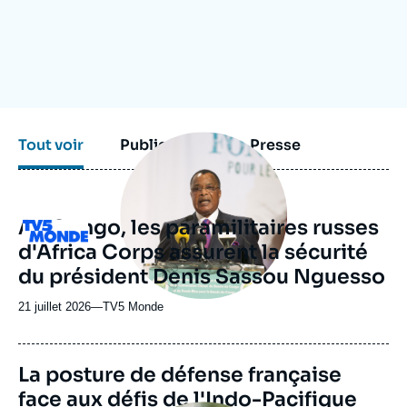
Se connecter
Nous soutenir
Image
Tout voir
Publications
Presse
principale
médiatique
Au Congo, les paramilitaires russes
Logo
d'Africa Corps assurent la sécurité
du président Denis Sassou Nguesso
21 juillet 2026
—
Nom
TV5 Monde
du
journal,
revue
La posture de défense française
ou
face aux défis de l'Indo-Pacifique
émission