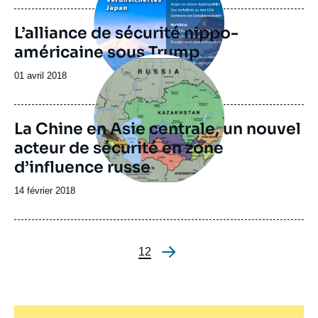
L’alliance de sécurité nippo-
américaine sous Trump
Image
principale
Date
01 avril 2018
de
publication
La Chine en Asie centrale, un nouvel
acteur de sécurité en zone
d’influence russe
Date
14 février 2018
de
publication
Page
1
Page
2
Pagination