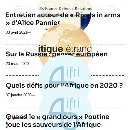
publication
Entretien autour de « Rivals in arms
» d'Alice Pannier
Image
principale
03 avril 2021
—
Sur la Russie : penser européen
Date
20 mars 2020
de
publication
Quels défis pour l'Afrique en 2020 ?
07 janvier 2020
—
Quand le « grand ours » Poutine
Logo
joue les sauveurs de l’Afrique