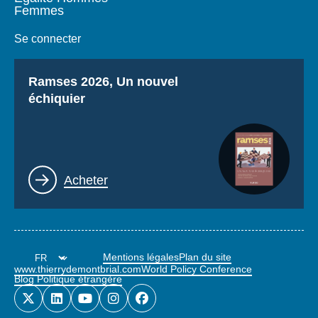
Femmes
Se connecter
Titre
Ramses 2026, Un nouvel
échiquier
Lien
Acheter
Mentions légales
Plan du site
www.thierrydemontbrial.com
World Policy Conference
Blog Politique étrangère