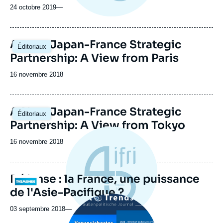
24 octobre 2019
—
A New Japan-France Strategic
Éditoriaux
Partnership: A View from Paris
Date
16 novembre 2018
de
publication
A New Japan-France Strategic
Éditoriaux
Partnership: A View from Tokyo
Date
16 novembre 2018
de
publication
Défense : la France, une puissance
Logo
de l'Asie-Pacifique ?
Image
principale
03 septembre 2018
—