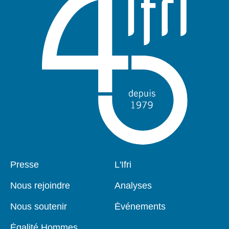
Pied
Presse
Navigation
L'Ifri
de
principale
page
Nous rejoindre
Analyses
Nous soutenir
Événements
Égalité Hommes