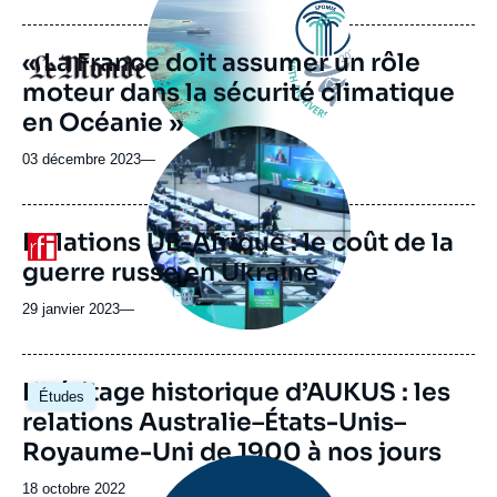
« La France doit assumer un rôle
Logo
moteur dans la sécurité climatique
en Océanie »
Image
principale
03 décembre 2023
—
médiatique
Relations UE-Afrique : le coût de la
Logo
guerre russe en Ukraine
29 janvier 2023
—
Image
L’héritage historique d’AUKUS : les
Études
principale
relations Australie–États-Unis–
Royaume-Uni de 1900 à nos jours
Image
principale
Date
18 octobre 2022