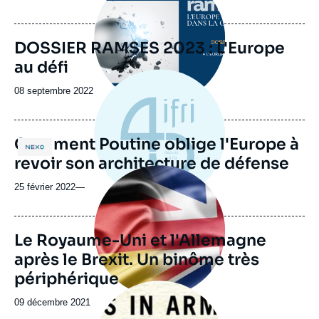
de
publication
DOSSIER RAMSES 2023 : L'Europe
au défi
Date
08 septembre 2022
de
publication
Comment Poutine oblige l'Europe à
Logo
revoir son architecture de défense
Image
principale
25 février 2022
—
Le Royaume-Uni et l'Allemagne
après le Brexit. Un binôme très
périphérique
Image
principale
Date
09 décembre 2021
médiatique
de