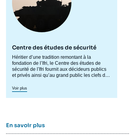
Centre des études de sécurité
Accroche
Héritier d’une tradition remontant à la
centre
fondation de l’Ifri, le Centre des études de
sécurité de l'Ifri fournit aux décideurs publics
et privés ainsi qu’au grand public les clefs de
compréhension des rapports de force et des
modes de conflictualité contemporains et à
Voir plus
venir. Par son positionnement à la jointure du
politique et de l’opérationnel, la crédibilité de
son équipe civilo-militaire et la diffusion large
de ses publications en français et en anglais,
le Centre des études de sécurité constitue
dans le paysage français des
think tanks
un
En savoir plus
pôle unique de recherche et d’influence sur le