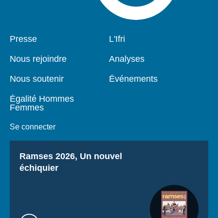
Pied
Presse
Navigation
L'Ifri
de
principale
page
Nous rejoindre
Analyses
Nous soutenir
Événements
Égalité Hommes
Femmes
Se connecter
Titre
Ramses 2026, Un nouvel
échiquier