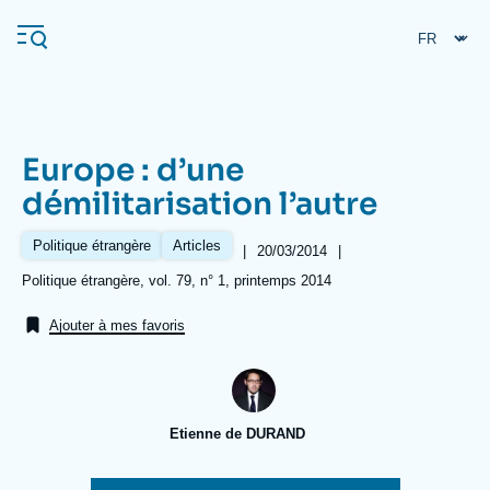
Aller
Panneau de gestion des cookies
au
contenu
principal
Europe : d’une
Navigation
démilitarisation l’autre
principale
L'Ifri
Politique étrangère
Articles
|
Date
20/03/2014
|
de
Références
Politique étrangère, vol. 79, n° 1, printemps 2014
publication
Analyses
Ajouter à mes favoris
À propos de l'Ifri
Recherches fréquentes
Événements
L'Ifri en bref
Proche-Orient
Etienne de DURAND
Image