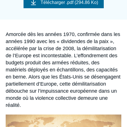
de
Se connecter
Télécharger
.pdf (294.86 Ko)
couverture
de
la
Nous soutenir
publication
Accroche
Amorcée dès les années 1970, confirmée dans les
années 1990 avec les « dividendes de la paix »,
accélérée par la crise de 2008, la démilitarisation
de l’Europe est incontestable. L’effondrement des
budgets produit des armées réduites, des
matériels déployés en échantillons, des capacités
en berne. Alors que les États-Unis se désengagent
partiellement d’Europe, cette démilitarisation
débouche sur l’impuissance européenne dans un
monde où la violence collective demeure une
réalité.
Image
principale