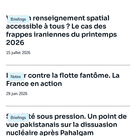
débat de défense national et international.
Image
Vers un renseignement spatial
Briefings
principale
accessible à tous ? Le cas des
frappes iraniennes du printemps
2026
Date
15 juillet 2026
de
publication
Image
Lutter contre la flotte fantôme. La
Notes
principale
France en action
Date
29 juin 2026
de
publication
Image
Stabilité sous pression. Un point de
Briefings
principale
vue pakistanais sur la dissuasion
nucléaire après Pahalgam