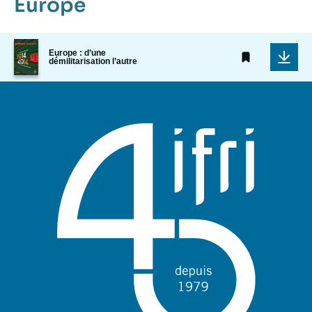
Europe
Image
Europe : d’une
de
démilitarisation l’autre
couverture
de
la
publication