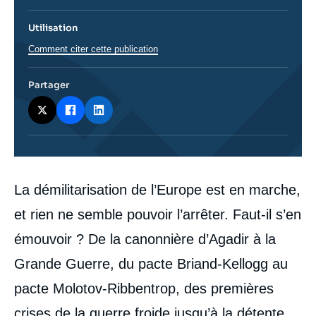
Utilisation
Comment citer cette publication
Partager
Corps
La démilitarisation de l’Europe est en marche,
analyses
et rien ne semble pouvoir l’arrêter. Faut-il s’en
émouvoir ? De la canonnière d’Agadir à la
Grande Guerre, du pacte Briand-Kellogg au
pacte Molotov-Ribbentrop, des premières
crises de la guerre froide jusqu’à la détente,