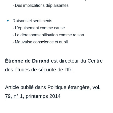
démilitarisation l’autre », Politique
- Des implications déplaisantes
étrangère, Articles, Ifri, 20 mars 2014.
Copier
Raisons et sentiments
- L’épuisement comme cause
- La déresponsabilisation comme raison
- Mauvaise conscience et oubli
Étienne de Durand
est directeur du Centre
des études de sécurité de l’Ifri.
Article publié dans
Politique étrangère, vol.
79, n° 1, printemps 2014