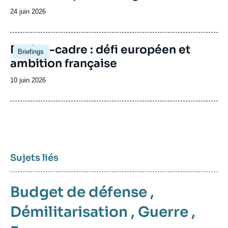
Date
24 juin 2026
de
publication
Image
Nation-cadre : défi européen et
Briefings
principale
ambition française
Date
10 juin 2026
de
publication
Sujets liés
Budget de défense
,
Démilitarisation
,
Guerre
,