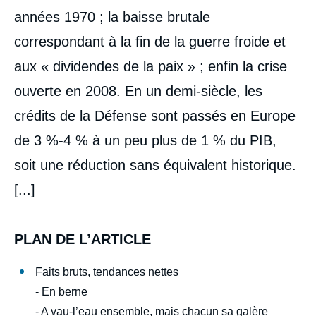
années 1970 ; la baisse brutale
correspondant à la fin de la guerre froide et
aux « dividendes de la paix » ; enfin la crise
ouverte en 2008. En un demi-siècle, les
crédits de la Défense sont passés en Europe
de 3 %-4 % à un peu plus de 1 % du PIB,
soit une réduction sans équivalent historique.
Image
[...]
de
couverture
de
la
PLAN DE L’ARTICLE
publication
Faits bruts, tendances nettes
- En berne
Etienne de DURAND, « Europe : d’une
- A vau-l’eau ensemble, mais chacun sa galère