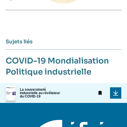
de
publication
Sujets liés
COVID-19
Mondialisation
Politique industrielle
Image
La souveraineté
de
industrielle au révélateur
couverture
du COVID-19
de
la
publication