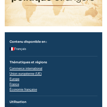
Contenu disponible en :
Français
Thématiques et régions
Thématiques
Commerce international
analyses
Union européenne (UE)
Régions
Europe
France
Économie française
Utilisation