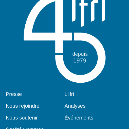
Pied
Presse
Navigation
L'Ifri
de
principale
page
Nous rejoindre
Analyses
Nous soutenir
Événements