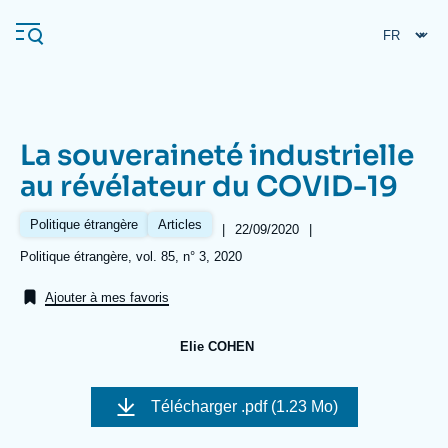
Aller
Panneau de gestion des cookies
au
contenu
principal
La souveraineté industrielle
Navigation
au révélateur du COVID-19
principale
L'Ifri
Politique étrangère
Articles
|
Date
22/09/2020
|
de
Références
Politique étrangère, vol. 85, n° 3, 2020
publication
Analyses
Ajouter à mes favoris
À propos de l'Ifri
Recherches fréquentes
Elie COHEN
Événements
L'Ifri en bref
Proche-Orient
Image
de
Télécharger
.pdf (1.23 Mo)
couverture
de