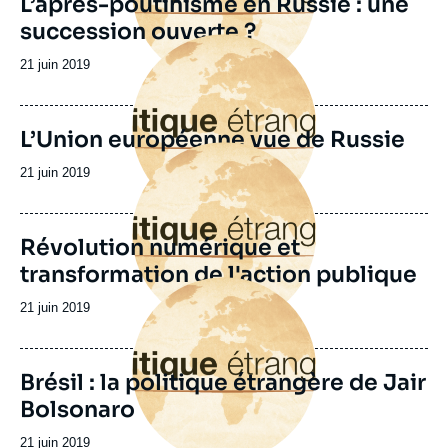
L’après-poutinisme en Russie : une
succession ouverte ?
Image
principale
Date
21 juin 2019
de
publication
L’Union européenne vue de Russie
Image
principale
Date
21 juin 2019
de
publication
Révolution numérique et
transformation de l'action publique
Image
principale
Date
21 juin 2019
de
publication
Brésil : la politique étrangère de Jair
Bolsonaro
Date
21 juin 2019