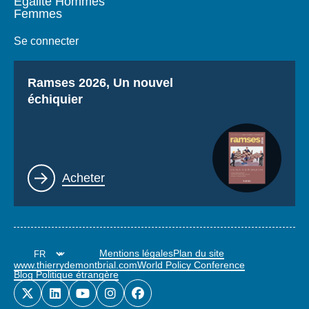
Égalité Hommes
Femmes
Se connecter
Titre
Ramses 2026, Un nouvel
échiquier
Lien
Acheter
Mentions légales
Plan du site
www.thierrydemontbrial.com
World Policy Conference
Blog Politique étrangère