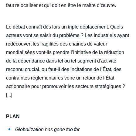
faut relocaliser et qui doit en être le maître d’œuvre.
Le débat connaît dès lors un triple déplacement. Quels
acteurs vont se saisir du problème ? Les industriels ayant
redécouvert les fragilités des chaînes de valeur
Image
de
mondialisées vont-ils prendre l’initiative de la réduction
couverture
de la dépendance dans tel ou tel segment d’activité
de
la
reconnu crucial, ou faut-il des incitations de l’État, des
publication
contraintes réglementaires voire un retour de l’État
actionnaire pour promouvoir les secteurs stratégiques ?
[...]
Elie COHEN, « La souveraineté industrielle
au révélateur du COVID-19 », Politique
étrangère, Articles, Ifri, 22 septembre 2020.
PLAN
Copier
Globalization has gone too far