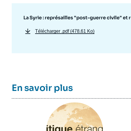
de
la
publi
La Syrie : représailles "post-guerre civile" e
Télécharger
.pdf (478.61 Ko)
En savoir plus
Image
principale