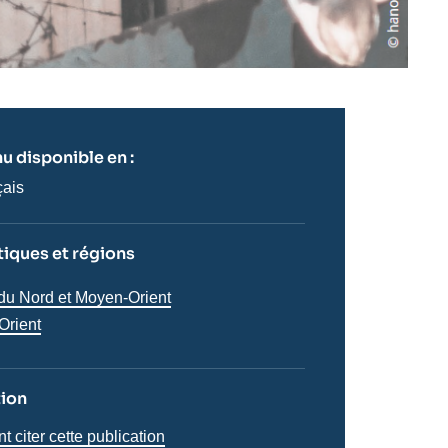
u disponible en :
çais
iques et régions
s
 du Nord et Moyen-Orient
Orient
tion
citer cette publication