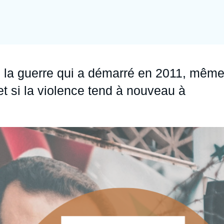
Ramses
Europe
R
S
Politique étrangère
Russie - Eurasie
D
T
Podcast
Afrique du Nord et Moyen-Orient
 la guerre qui a démarré en 2011, même
t si la violence tend à nouveau à