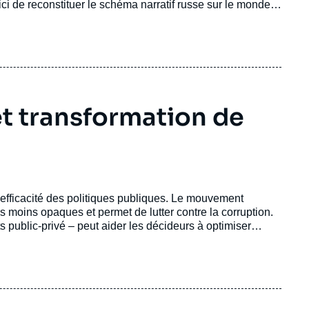
i de reconstituer le schéma narratif russe sur le monde
 pour mieux comprendre la nature des divergences et leurs
t transformation de
’efficacité des politiques publiques. Le mouvement
ns moins opaques et permet de lutter contre la corruption.
s public-privé – peut aider les décideurs à optimiser
x. La numérisation permet d’alléger certaines procédures et