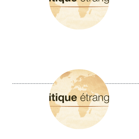
Image
principale