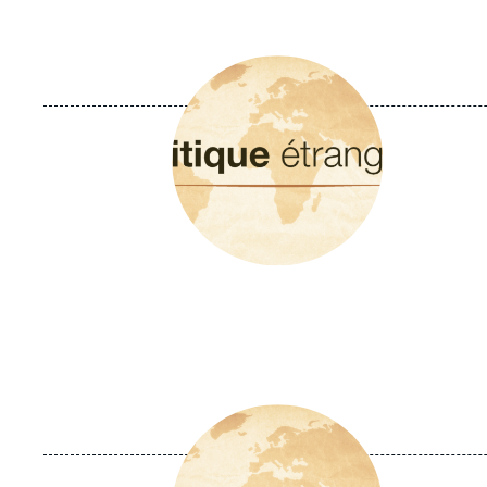
Image
principale
Image
principale