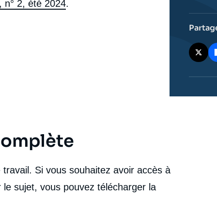
9, n° 2, été 2024
.
Partag
 complète
travail. Si vous souhaitez avoir accès à
 le sujet, vous pouvez télécharger la
e
Myriam BENRAAD, « La Syrie : représailles "post-
erture
guerre civile" et rémanence du passé », Politique