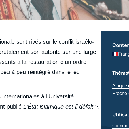
ale sont rivés sur le conflit israélo-
Conten
brutalement son autorité sur une large
Fran
ssants à la restauration d'un ordre
t peu à peu réintégré dans le jeu
Thémat
Région
Afrique
Proche-
internationales à l'Université
ent publié
L'État islamique est-il défait ?
,
Utilisa
Comment 