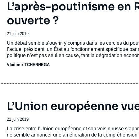
L’après-poutinisme en R
ouverte ?
Date
21 juin 2019
de
Accroche
Un débat semble s’ouvrir, y compris dans les cercles du pouvo
publication
l’actuel président, un État au fonctionnement spécifique pa
politique n’est pas seul en cause, tant la dégradation écon
s’imposer aux dirigeants. L’avenir du régime dépendra lar
Vladimir TCHERNEGA
succès ou de leur échec.
L’Union européenne vue
Date
21 juin 2019
de
Accroche
La crise entre l’Union européenne et son voisin russe s’appr
publication
ne semble annoncer une amélioration de la compréhension m