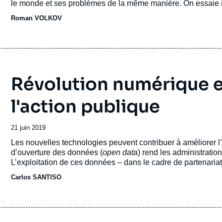
le monde et ses problèmes de la même manière. On essaie ic
post-guerre froide, de déconstruire la vision russe de l’UE,
Roman VOLKOV
vrais enjeux.
Révolution numérique e
l'action publique
Date
21 juin 2019
de
Accroche
Les nouvelles technologies peuvent contribuer à améliorer l
publication
d’ouverture des données (
open data
) rend les administratio
L’exploitation de ces données – dans le cadre de partenariat
l’allocation des ressources publiques et faire les bons choi
Carlos SANTISO
de faciliter la vie des citoyens.