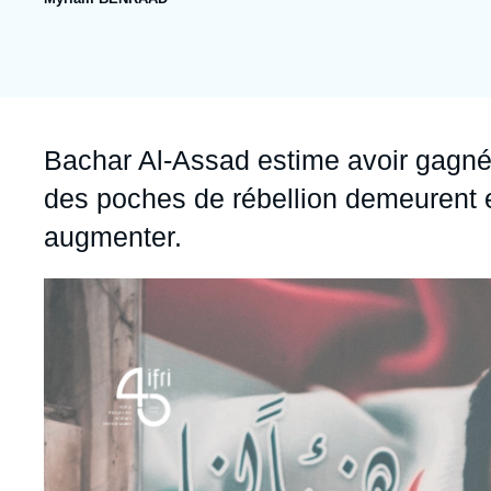
publication
Jeudi 17 septembre 2026 17:30
Partenariats et réseaux
Intelligence artificielle
Nous soutenir en tant que professionnel
Guerre en Ukraine
OTAN
Accroche
Bachar Al-Assad estime avoir gagné
des poches de rébellion demeurent e
augmenter.
Image
principale