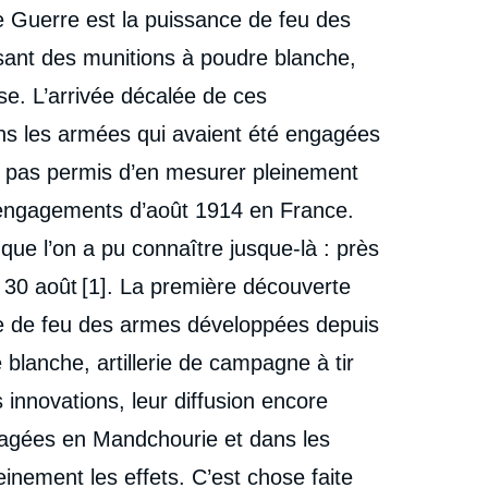
 Guerre est la puissance de feu des
étrangère, Articles, Ifri, 20 mars 2014.
cation
Copier
isant des munitions à poudre blanche,
use. L’arrivée décalée de ces
ans les armées qui avaient été engagées
t pas permis d’en mesurer pleinement
s engagements d’août 1914 en France.
que l’on a pu connaître jusque-là : près
 30 août [1]. La première découverte
e de feu des armes développées depuis
e blanche, artillerie de campagne à tir
s innovations, leur diffusion encore
agées en Mandchourie et dans les
inement les effets. C’est chose faite