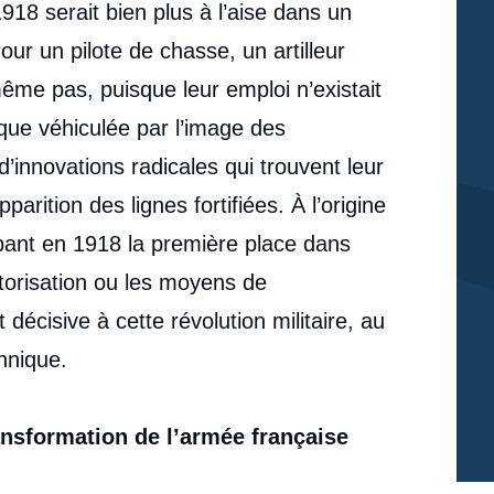
18 serait bien plus à l’aise dans un
 un pilote de chasse, un artilleur
même pas, puisque leur emploi n’existait
que véhiculée par l’image des
’innovations radicales qui trouvent leur
parition des lignes fortifiées. À l’origine
pant en 1918 la première place dans
orisation ou les moyens de
décisive à cette révolution militaire, au
nnique.
ransformation de l’armée française
e
Michel GOYA, « L’armée française et la révolution
erture
militaire de la Première Guerre mondiale », Politique