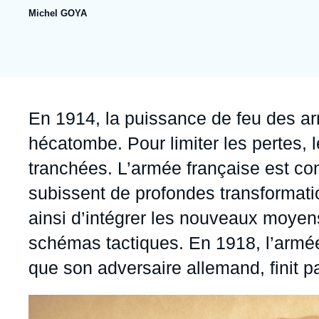
publication
Jeudi 17 septembre 2026 17:30
Michel GOYA
Partenariats et réseaux
Intelligence artificielle
Nous soutenir en tant que professionnel
Guerre en Ukraine
OTAN
Accroche
En 1914, la puissance de feu des 
hécatombe. Pour limiter les pertes, l
tranchées. L’armée française est contr
subissent de profondes transformati
ainsi d’intégrer les nouveaux moye
schémas tactiques. En 1918, l’armée
que son adversaire allemand, finit pa
Image
principale