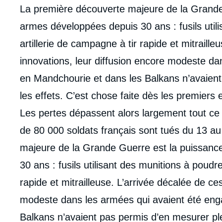
de
La première découverte majeure de la Grande
la
publi
armes développées depuis 30 ans : fusils util
artillerie de campagne à tir rapide et mitraille
innovations, leur diffusion encore modeste d
en Mandchourie et dans les Balkans n’avaien
les effets. C’est chose faite dès les premier
Les pertes dépassent alors largement tout ce 
de 80 000 soldats français sont tués du 13 au
majeure de la Grande Guerre est la puissanc
30 ans : fusils utilisant des munitions à poudr
rapide et mitrailleuse. L’arrivée décalée de ce
modeste dans les armées qui avaient été eng
Balkans n’avaient pas permis d’en mesurer ple