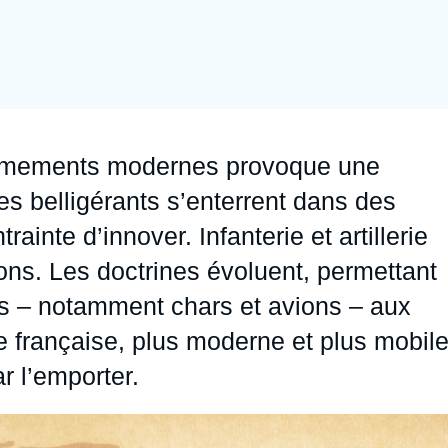
Ramses
Europe
R
S
Politique étrangère
Russie - Eurasie
D
T
Podcast
Afrique du Nord et Moyen-Orient
armements modernes provoque une
es belligérants s’enterrent dans des
ainte d’innover. Infanterie et artillerie
ons. Les doctrines évoluent, permettant
ns – notamment chars et avions – aux
 française, plus moderne et plus mobil
r l’emporter.