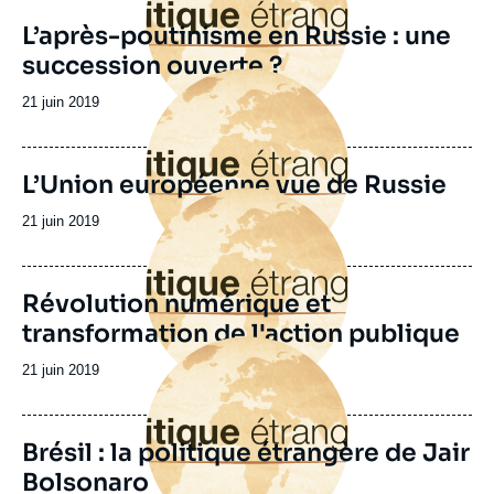
L’après-poutinisme en Russie : une
succession ouverte ?
Image
principale
Date
21 juin 2019
de
publication
L’Union européenne vue de Russie
Image
principale
Date
21 juin 2019
de
publication
Révolution numérique et
transformation de l'action publique
Image
principale
Date
21 juin 2019
de
publication
Brésil : la politique étrangère de Jair
Bolsonaro