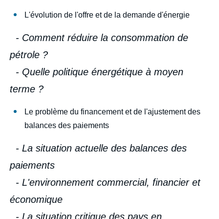
couverture
L'évolution de l'offre et de la demande d'énergie
de
la
publication
- Comment réduire la consommation de
pétrole ?
- Quelle politique énergétique à moyen
Jacques de LAROSIÈRE, « L'énergie et
terme ?
l'économie mondiale », Politique étrangère,
Articles, Ifri, 1 octobre 1980.
Copier
Le problème du financement et de l'ajustement des
balances des paiements
- La situation actuelle des balances des
paiements
- L'environnement commercial, financier et
économique
- La situation critique des pays en