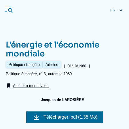
Aller
Panneau de gestion des cookies
au
contenu
principal
L'énergie et l'économie
Navigation
mondiale
principale
L'Ifri
Politique étrangère
Articles
|
Date
01/10/1980
|
de
Références
Politique étrangère, n° 3, automne 1980
publication
Analyses
Ajouter à mes favoris
À propos de l'Ifri
Recherches fréquentes
Jacques de LAROSIÈRE
Événements
L'Ifri en bref
Proche-Orient
Image
de
Télécharger
.pdf (1.35 Mo)
couverture
de