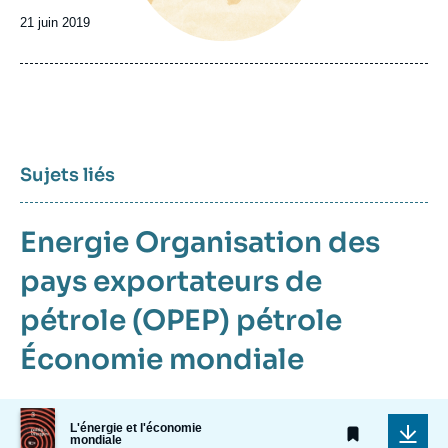
Date
21 juin 2019
de
publication
Sujets liés
Energie
Organisation des
pays exportateurs de
pétrole (OPEP)
pétrole
Économie mondiale
Image
L'énergie et l'économie
de
mondiale
couverture