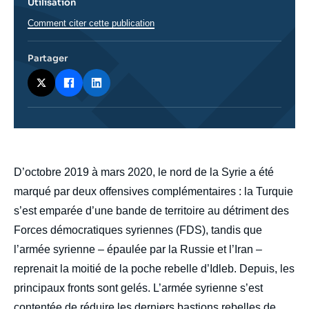
Utilisation
Comment citer cette publication
Partager
body
D’octobre 2019 à mars 2020, le nord de la Syrie a été
marqué par deux offensives complémentaires : la Turquie
s’est emparée d’une bande de territoire au détriment des
Forces démocratiques syriennes (FDS), tandis que
l’armée syrienne – épaulée par la Russie et l’Iran –
reprenait la moitié de la poche rebelle d’Idleb. Depuis, les
principaux fronts sont gelés. L’armée syrienne s’est
contentée de réduire les derniers bastions rebelles de