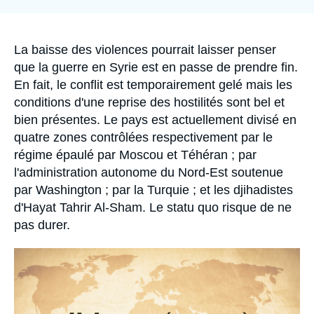
la
Se connecter
publication
Nous soutenir
Accroche
La baisse des violences pourrait laisser penser
que la guerre en Syrie est en passe de prendre fin.
En fait, le conflit est temporairement gelé mais les
conditions d'une reprise des hostilités sont bel et
bien présentes. Le pays est actuellement divisé en
quatre zones contrôlées respectivement par le
régime épaulé par Moscou et Téhéran ; par
l'administration autonome du Nord-Est soutenue
par Washington ; par la Turquie ; et les djihadistes
d'Hayat Tahrir Al-Sham. Le statu quo risque de ne
pas durer.
Image
principale