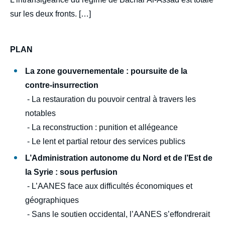
sur les deux fronts. […]
PLAN
La zone gouvernementale : poursuite de la
contre-insurrection
- La restauration du pouvoir central à travers les
Image
notables
de
couverture
- La reconstruction : punition et allégeance
de
la
- Le lent et partial retour des services publics
publication
L’Administration autonome du Nord et de l’Est de
la Syrie : sous perfusion
- L’AANES face aux difficultés économiques et
Fabrice BALANCHE, « Syrie : un conflit gelé
géographiques
en trompe-l’œil », Politique étrangère,
- Sans le soutien occidental, l’AANES s’effondrerait
Articles, Ifri, 21 juin 2022.