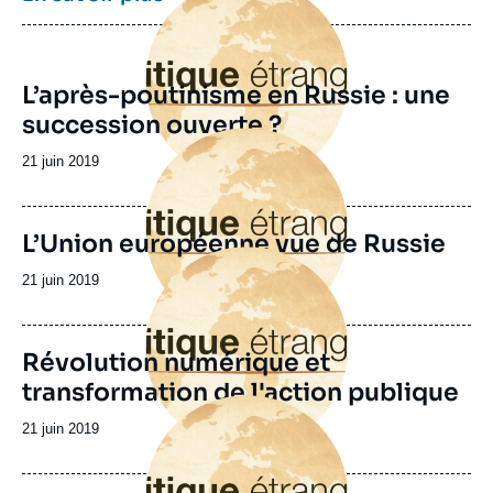
principale
L’après-poutinisme en Russie : une
succession ouverte ?
Image
principale
Date
21 juin 2019
de
publication
L’Union européenne vue de Russie
Image
principale
Date
21 juin 2019
de
publication
Révolution numérique et
transformation de l'action publique
Image
principale
Date
21 juin 2019
de
publication