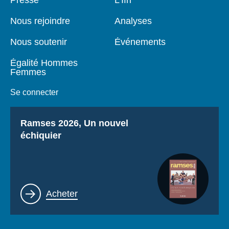
de
principale
page
Nous rejoindre
Analyses
Nous soutenir
Événements
Égalité Hommes
Femmes
Se connecter
Titre
Ramses 2026, Un nouvel
échiquier
Lien
Acheter