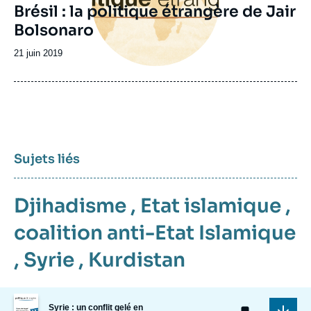
Brésil : la politique étrangère de Jair
Bolsonaro
Date
21 juin 2019
de
publication
Sujets liés
Djihadisme
,
Etat islamique
,
coalition anti-Etat Islamique
,
Syrie
,
Kurdistan
Image
Syrie : un conflit gelé en
de