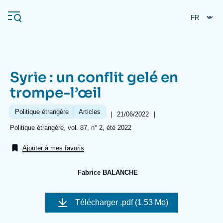
Aller
Panneau de gestion des cookies
au
contenu
principal
Syrie : un conflit gelé en
Navigation
trompe-l’œil
principale
L'Ifri
Politique étrangère
Articles
|
Date
21/06/2022
|
de
Références
Politique étrangère, vol. 87, n° 2, été 2022
publication
Analyses
Ajouter à mes favoris
À propos de l'Ifri
Recherches fréquentes
Fabrice BALANCHE
Événements
L'Ifri en bref
Proche-Orient
Image
de
Télécharger
.pdf (1.53 Mo)
couverture
de