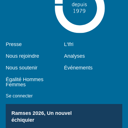
Pied
Presse
Navigation
L'Ifri
de
principale
page
Nous rejoindre
Analyses
Nous soutenir
Événements
Égalité Hommes
Femmes
Se connecter
Titre
Ramses 2026, Un nouvel
échiquier