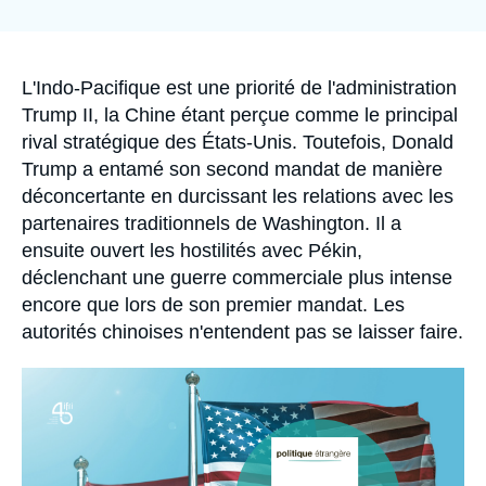
de
Se connecter
couverture
de
la
Nous soutenir
publication
Accroche
L'Indo-Pacifique est une priorité de l'administration
Trump II, la Chine étant perçue comme le principal
rival stratégique des États-Unis. Toutefois, Donald
Trump a entamé son second mandat de manière
déconcertante en durcissant les relations avec les
partenaires traditionnels de Washington. Il a
ensuite ouvert les hostilités avec Pékin,
déclenchant une guerre commerciale plus intense
encore que lors de son premier mandat. Les
autorités chinoises n'entendent pas se laisser faire.
Image
principale