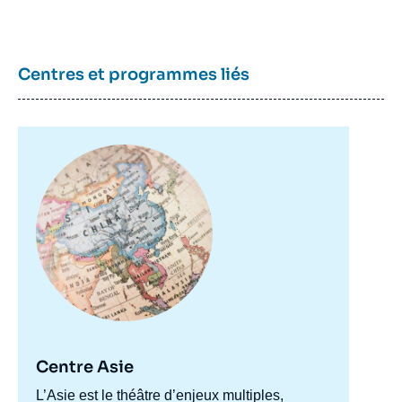
Centres et programmes liés
Image
principale
Centre Asie
Accroche
L’Asie est le théâtre d’enjeux multiples,