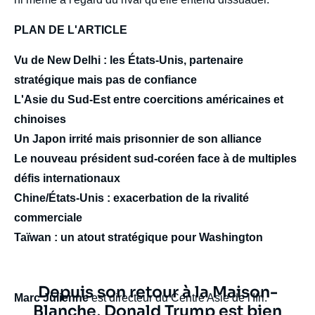
PLAN DE L'ARTICLE
Vu de New Delhi : les États-Unis, partenaire
stratégique mais pas de confiance
L'Asie du Sud-Est entre coercitions américaines et
chinoises
Un Japon irrité mais prisonnier de son alliance
Le nouveau président sud-coréen face à de multiples
défis internationaux
Chine/États-Unis : exacerbation de la rivalité
Image
commerciale
de
couverture
Taïwan : un atout stratégique pour Washington
de
la
publication
Texte
Depuis son retour à la Maison-
Marc Julienne
est directeur du Centre Asie de l'Ifri.
citation
Blanche, Donald Trump est bien