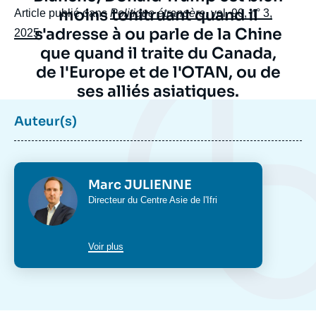
moins tonitruant quand il
Article publié dans
Politique étrangère
, vol. 90, n° 3,
Marc JULIENNE, « Trump II et l'Asie : le
vent se lève… », Politique étrangère,
s'adresse à ou parle de la Chine
2025
.
Articles, Ifri, 9 septembre 2025.
que quand il traite du Canada,
Copier
de l'Europe et de l'OTAN, ou de
ses alliés asiatiques.
Auteur(s)
Photo
Marc JULIENNE
Intitulé
Directeur du
Centre Asie
de l'Ifri
du
poste
Photo
Marc JULIENNE
Intitulé
Directeur du
Centre Asie
de l'Ifri
du
poste
Voir plus