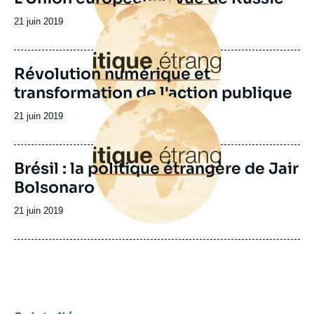
Image
principale
Date
21 juin 2019
de
publication
Révolution numérique et
transformation de l'action publique
Image
principale
Date
21 juin 2019
de
publication
Brésil : la politique étrangère de Jair
Bolsonaro
Date
21 juin 2019
de
publication