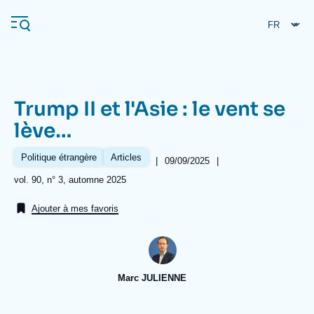
Aller
Panneau de gestion des cookies
au
contenu
principal
Trump II et l'Asie : le vent se
Navigation
lève…
principale
L'Ifri
Politique étrangère
Articles
|
Date
09/09/2025
|
de
Références
vol. 90, n° 3, automne 2025
publication
Analyses
Ajouter à mes favoris
À propos de l'Ifri
Recherches fréquentes
Événements
L'Ifri en bref
Proche-Orient
Marc JULIENNE
Image