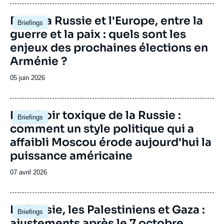
publication
Image
Entre la Russie et l'Europe, entre la
Briefings
principale
guerre et la paix : quels sont les
enjeux des prochaines élections en
Arménie ?
Date
05 juin 2026
de
publication
Image
Le miroir toxique de la Russie :
Briefings
principale
comment un style politique qui a
affaibli Moscou érode aujourd'hui la
puissance américaine
Date
07 avril 2026
de
publication
Image
La Russie, les Palestiniens et Gaza :
Briefings
principale
ajustements après le 7 octobre