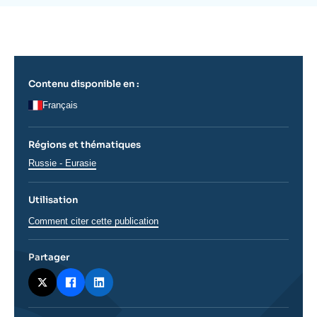
Se connecter
de
la
publication
Nous soutenir
Contenu disponible en :
Français
Régions et thématiques
Régions
Russie - Eurasie
Utilisation
Comment citer cette publication
Partager