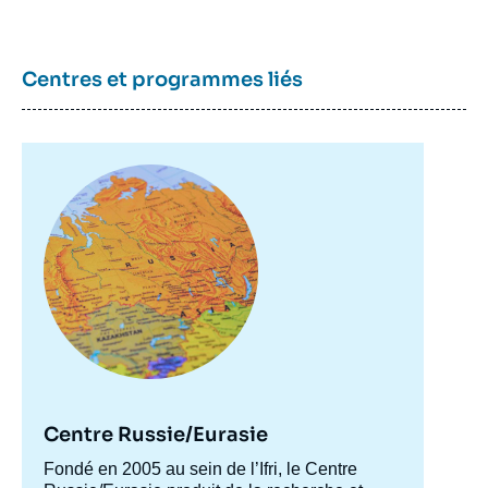
Centres et programmes liés
Image
principale
Centre Russie/Eurasie
Accroche
Fondé en 2005 au sein de l’Ifri, le Centre