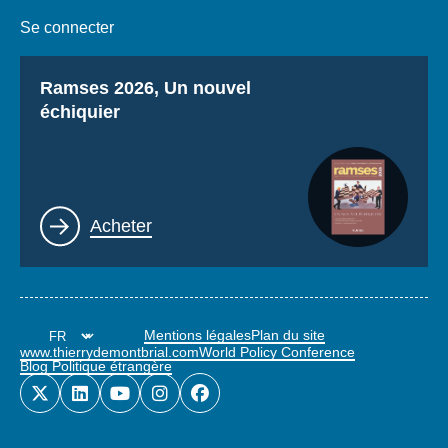
Se connecter
Titre
Ramses 2026, Un nouvel
échiquier
Lien
Acheter
Mentions légales
Plan du site
www.thierrydemontbrial.com
World Policy Conference
Blog Politique étrangère