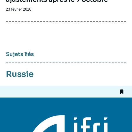
Date
23 février 2026
de
publication
Sujets liés
Russie