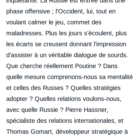
inquiétante. La Russie est entrée dans une
phase offensive ; l’Occident, lui, tout en
voulant calmer le jeu, commet des
Thomas GOMART, « Ukraine-Russie : vers
maladresses. Plus les jours s’écoulent, plus
une vraie guerre ? », Articles, Ifri, 1 juin
les écarts se creusent donnant l’impression
2014.
Copier
d’assister à un véritable dialogue de sourds.
Que cherche réellement Poutine ? Dans
quelle mesure comprenons-nous sa mentalité
et celles des Russes ? Quelles stratégies
adopter ? Quelles relations voulons-nous,
avec quelle Russie ? Pierre Hassner,
spécialiste des relations internationales, et
Thomas Gomart, développeur stratégique à