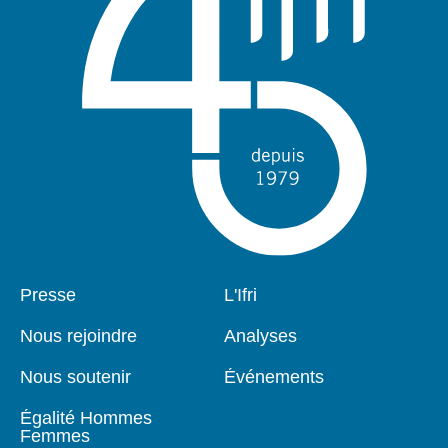
Pied
Presse
Navigation
L'Ifri
de
principale
page
Nous rejoindre
Analyses
Nous soutenir
Événements
Égalité Hommes
Femmes