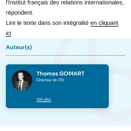
l’Institut français des relations internationales,
répondent.
Lire le texte dans son intégralité
en cliquant
ici
Auteur(s)
Photo
Thomas GOMART
Intitulé
Directeur de l'Ifri
du
poste
Voir plus