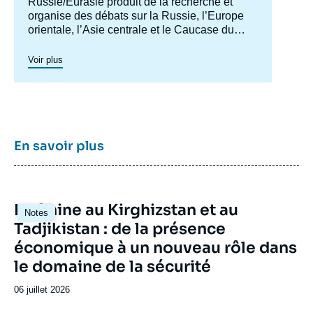
centre
Russie/Eurasie produit de la recherche et
organise des débats sur la Russie, l’Europe
orientale, l’Asie centrale et le Caucase du
Sud. Il a pour objectif de comprendre et
d'anticiper l'évolution de cette zone
Voir plus
géographique complexe en pleine mutation
pour enrichir le débat public en France et en
Europe, et pour aider à la décision
stratégique, politique et économique.
En savoir plus
Image
La Chine au Kirghizstan et au
Notes
principale
Tadjikistan : de la présence
économique à un nouveau rôle dans
le domaine de la sécurité
Date
06 juillet 2026
de