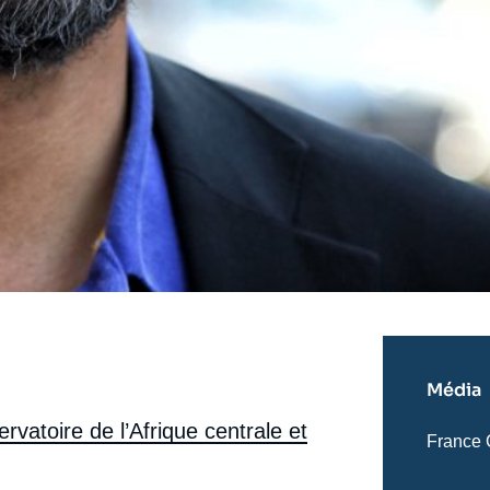
Média
rvatoire de l’Afrique centrale et
Nom
France 
du
journal,