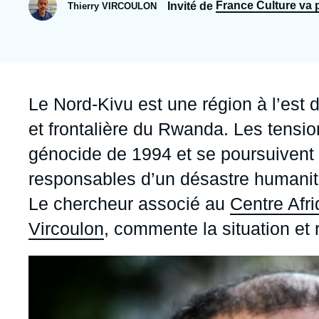
Jeudi 17 septembre 2026 17:30
France Culture va p
Invité de
Thierry VIRCOULON
Partenariats et réseaux
Intelligence artificielle
Nous soutenir en tant que professionnel
Guerre en Ukraine
OTAN
Accroche
Le Nord-Kivu est une région à l’es
et frontalière du Rwanda. Les tensi
génocide de 1994 et se poursuivent 
responsables d’un désastre humanita
Le chercheur associé au
Centre Afr
Vircoulon
, commente la situation et re
Image
principale
médiatique