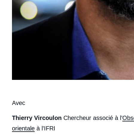
body
Avec
Thierry Vircoulon
Chercheur associé à l’
Obse
orientale
à l’IFRI