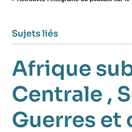
Sujets liés
Afrique su
Centrale
,
S
Guerres et 