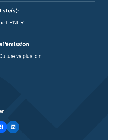
iste(s):
n
ste
ume ERNER
 l'émission
ulture va plus loin
on
t
ie
t
stique
er