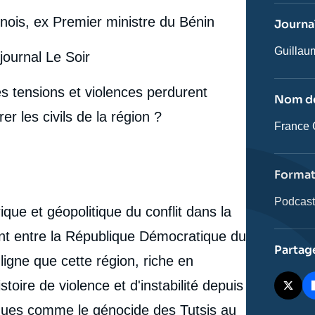
revue
ou
inois, ex Premier ministre du Bénin
Journal
émissio
Journali
Guilla
journal Le Soir
es tensions et violences perdurent
Nom de
r les civils de la région ?
Nom
France C
de
l'émissi
Forma
Catégor
Podcas
ique et géopolitique du conflit dans la
journali
t entre la République Démocratique du
Partag
igne que cette région, riche en
oire de violence et d'instabilité depuis
ques comme le génocide des Tutsis au