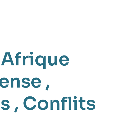
,
Afrique
fense
,
és
,
Conflits