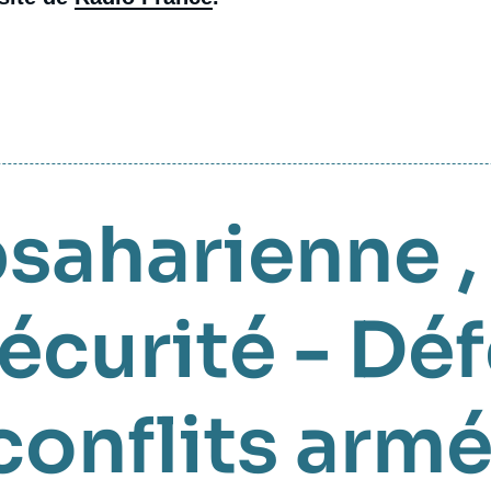
bsaharienne
écurité - Dé
conflits arm