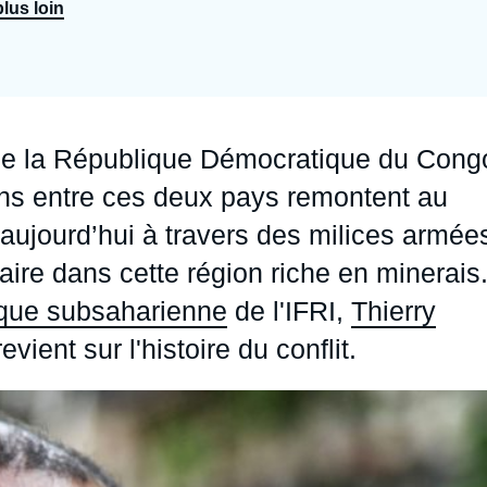
lus loin
Ramses
Europe
R
S
Politique étrangère
Russie - Eurasie
D
T
Podcast
Afrique du Nord et Moyen-Orient
t de la République Démocratique du Cong
ons entre ces deux pays remontent au
aujourd’hui à travers des milices armée
ire dans cette région riche en minerais
ique subsaharienne
de l'IFRI,
Thierry
vient sur l'histoire du conflit.