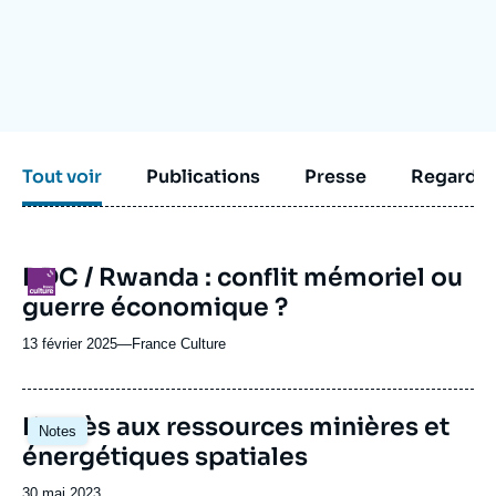
Se connecter
Nous soutenir
Tout voir
Publications
Presse
Regarder
RDC / Rwanda : conflit mémoriel ou
Logo
guerre économique ?
13 février 2025
—
Nom
France Culture
du
journal,
revue
Image
L’accès aux ressources minières et
Notes
ou
principale
énergétiques spatiales
émission
Date
30 mai 2023