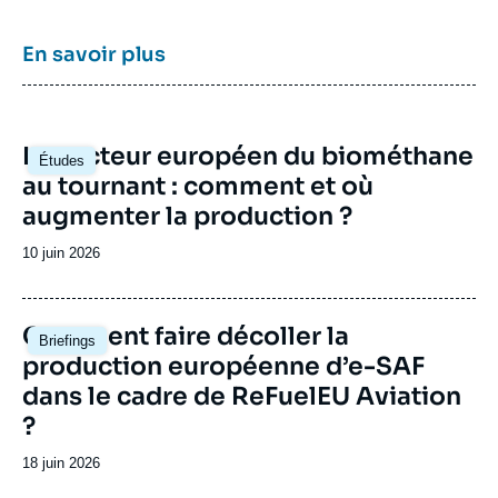
l’énergie en Europe et dans le monde, ses
travaux portent aussi sur les stratégies
énergétiques et climatiques des grandes
En savoir plus
puissances comme les Etats-Unis, la Chine
ou l’Inde. Il offre une expertise reconnue,
enrichie de collaborations internationales et
d'événements à Paris et à Bruxelles,
Image
Le secteur européen du biométhane
notamment.
Études
principale
au tournant : comment et où
augmenter la production ?
Date
10 juin 2026
de
publication
Image
Comment faire décoller la
Briefings
principale
production européenne d’e-SAF
dans le cadre de ReFuelEU Aviation
?
Date
18 juin 2026
de