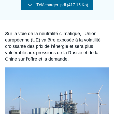
Se connecter
de
Télécharger
.pdf (417.15 Ko)
couverture
de
Nous soutenir
la
publication
Accroche
Sur la voie de la neutralité climatique, l’Union
européenne (UE) va être exposée à la volatilité
croissante des prix de l’énergie et sera plus
vulnérable aux pressions de la Russie et de la
Chine sur l’offre et la demande.
Image
principale