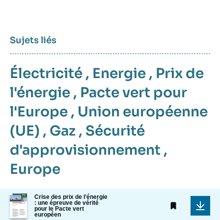
Sujets liés
Électricité
,
Energie
,
Prix de
l'énergie
,
Pacte vert pour
l'Europe
,
Union européenne
(UE)
,
Gaz
,
Sécurité
d'approvisionnement
,
Europe
Image
Crise des prix de l’énergie
: une épreuve de vérité
de
pour le Pacte vert
couverture
européen