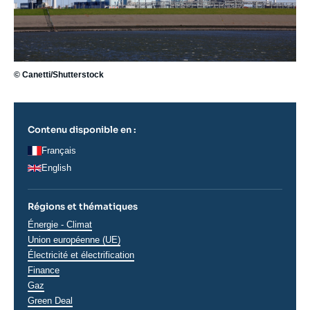
© Canetti/Shutterstock
Contenu disponible en :
Français
English
Régions et thématiques
Thématiques
Énergie - Climat
analyses
Union européenne (UE)
Électricité et électrification
Finance
Gaz
Green Deal