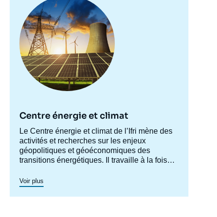
principale
Centre énergie et climat
Accroche
Le Centre énergie et climat de l’Ifri mène des
centre
activités et recherches sur les enjeux
géopolitiques et géoéconomiques des
transitions énergétiques. Il travaille à la fois
sur les enjeux de sécurité énergétique, de
compétitivité, de maîtrise des chaînes de
Voir plus
valeur, et d'acceptabilité. Spécialisé dans
l’étude des politiques européennes de
l’énergie et du climat, et des marchés de