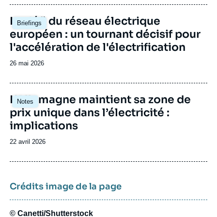
publication
Image
Le défi du réseau électrique
Briefings
principale
européen : un tournant décisif pour
l'accélération de l'électrification
Date
26 mai 2026
de
publication
Image
L’Allemagne maintient sa zone de
Notes
principale
prix unique dans l’électricité :
implications
Date
22 avril 2026
de
publication
Crédits image de la page
© Canetti/Shutterstock