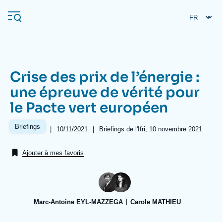
Aller
Panneau de gestion des cookies
au
contenu
principal
Crise des prix de l’énergie :
Navigation
une épreuve de vérité pour
principale
le Pacte vert européen
L'Ifri
Briefings
|
Date
10/11/2021
|
Références
Briefings de l'Ifri, 10 novembre 2021
de
Analyses
publication
Ajouter à mes favoris
À propos de l'Ifri
Recherches fréquentes
Événements
L'Ifri en bref
Proche-Orient
Marc-Antoine EYL-MAZZEGA
Carole MATHIEU
Image