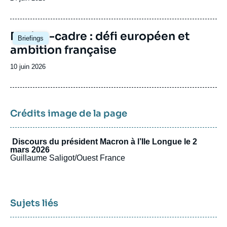
de
publication
Image
Nation-cadre : défi européen et
Briefings
principale
ambition française
Date
10 juin 2026
de
publication
Crédits image de la page
Discours du président Macron à l’Ile Longue le 2
mars 2026
Guillaume Saligot/Ouest France
Sujets liés