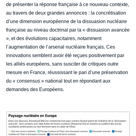
de présenter la réponse française à ce nouveau contexte,
au travers de deux grandes annonces : la concrétisation
d’une dimension européenne de la dissuasion nucléaire
française au niveau doctrinal par la « dissuasion avancée
», et des évolutions capacitaires, notamment
l’augmentation de l’arsenal nucléaire français. Ces
innovations semblent avoir été reçues positivement par
les alliés européens, sans susciter de critiques outre
Image
mesure en France, réussissant le pari d’une préservation
de
du « consensus » national tout en répondant aux
couverture
de
demandes des Européens.
la
publication
Edito
image
Héloïse Fayet, « La dissuasion nucléaire
française à l’épreuve d’un nouvel ordre
européen. Analyse du discours présidentiel