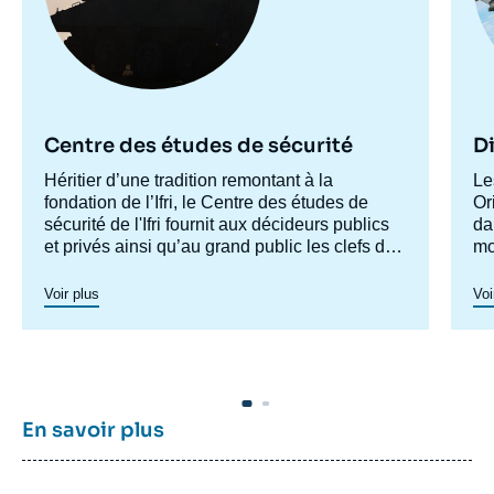
Centre des études de sécurité
Di
Accroche
Héritier d’une tradition remontant à la
Ac
Le
centre
fondation de l’Ifri, le Centre des études de
ce
Or
sécurité de l'Ifri fournit aux décideurs publics
da
et privés ainsi qu’au grand public les clefs de
mo
compréhension des rapports de force et des
ma
modes de conflictualité contemporains et à
pr
Voir plus
Voi
venir. Par son positionnement à la jointure du
ph
politique et de l’opérationnel, la crédibilité de
son équipe civilo-militaire et la diffusion large
de ses publications en français et en anglais,
le Centre des études de sécurité constitue
dans le paysage français des
think tanks
un
En savoir plus
pôle unique de recherche et d’influence sur le
débat de défense national et international.