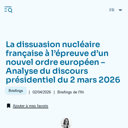
Aller
Panneau de gestion des cookies
au
contenu
principal
La dissuasion nucléaire
Navigation
française à l’épreuve d’un
principale
nouvel ordre européen –
L'Ifri
Analyse du discours
présidentiel du 2 mars 2026
Analyses
À propos de l'Ifri
Recherches fréquentes
Briefings
|
Date
02/04/2026
|
Références
Briefings de l'Ifri
de
Événements
L'Ifri en bref
Proche-Orient
publication
Ajouter à mes favoris