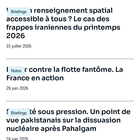
Image
Vers un renseignement spatial
Briefings
principale
accessible à tous ? Le cas des
frappes iraniennes du printemps
2026
Date
15 juillet 2026
de
publication
Image
Lutter contre la flotte fantôme. La
Notes
principale
France en action
Date
29 juin 2026
de
publication
Image
Stabilité sous pression. Un point de
Briefings
principale
vue pakistanais sur la dissuasion
nucléaire après Pahalgam
Date
24 juin 2026