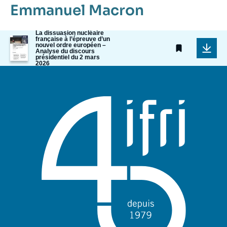
Emmanuel Macron
La dissuasion nucléaire
Image
française à l’épreuve d’un
nouvel ordre européen –
de
Analyse du discours
couverture
présidentiel du 2 mars
de
2026
la
publication