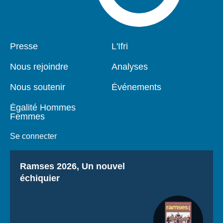
Pied
Presse
Navigation
L'Ifri
de
principale
page
Nous rejoindre
Analyses
Nous soutenir
Événements
Égalité Hommes
Femmes
Se connecter
Titre
Ramses 2026, Un nouvel
échiquier