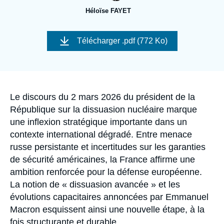
Se connecter
Héloïse FAYET
Nous soutenir
Image
de
Télécharger
.pdf (772 Ko)
couverture
de
la
publication
Accroche
Le discours du 2 mars 2026 du président de la
République sur la dissuasion nucléaire marque
une inflexion stratégique importante dans un
contexte international dégradé. Entre menace
russe persistante et incertitudes sur les garanties
de sécurité américaines, la France affirme une
ambition renforcée pour la défense européenne.
La notion de « dissuasion avancée » et les
évolutions capacitaires annoncées par Emmanuel
Macron esquissent ainsi une nouvelle étape, à la
fois structurante et durable.