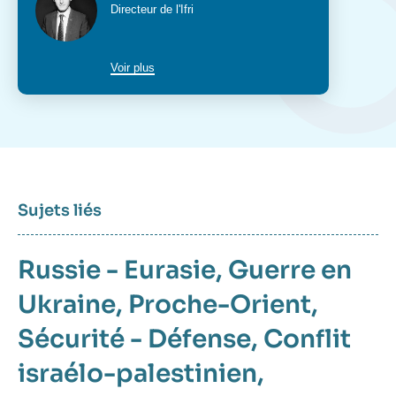
Intitulé
Directeur de l'Ifri
du
poste
Voir plus
Sujets liés
Russie - Eurasie
Guerre en
Ukraine
Proche-Orient
Sécurité - Défense
Conflit
israélo-palestinien