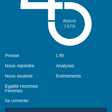
Pied
Presse
Navigation
L'Ifri
de
principale
page
Nous rejoindre
Analyses
Nous soutenir
Événements
Égalité Hommes
Femmes
Se connecter