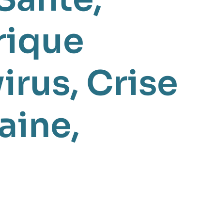
rique
irus
Crise
caine