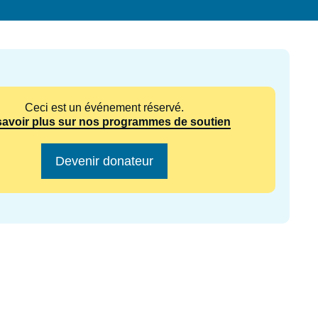
ecrutement
écurité - Défense
ocuments de référence
echnologie
Ceci est un événement réservé.
savoir plus sur nos programmes de soutien
Devenir donateur