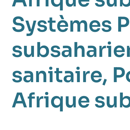
Systèmes P
subsaharie
sanitaire
P
Afrique su