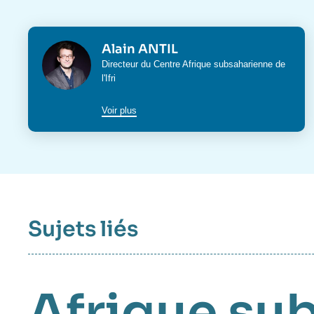
Photo
Alain ANTIL
Intitulé
Directeur du
Centre Afrique subsaharienne
de
du
l'Ifri
poste
Voir plus
Sujets liés
Afrique su