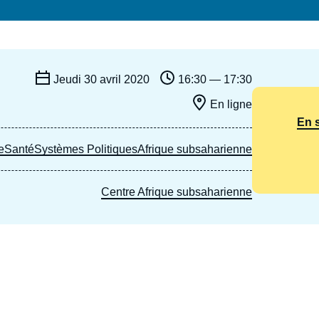
Ramses
Europe
R
S
Politique étrangère
Russie - Eurasie
D
T
Podcast
Afrique du Nord et Moyen-Orient
Jeudi 30 avril 2020
16:30 — 17:30
En ligne
En 
e
Santé
Systèmes Politiques
Afrique subsaharienne
Centre Afrique subsaharienne