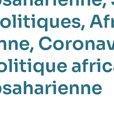
olitiques
Af
nne
Coronav
olitique afri
bsaharienne