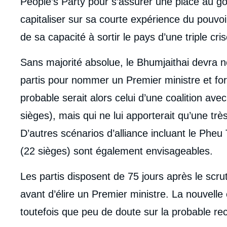
People’s Party pour s’assurer une place au g
capitaliser sur sa courte expérience du pouvoir
de sa capacité à sortir le pays d’une triple cr
Sans majorité absolue, le Bhumjaithai devra 
partis pour nommer un Premier ministre et f
probable serait alors celui d’une coalition av
sièges), mais qui ne lui apporterait qu’une tr
D’autres scénarios d’alliance incluant le Pheu
(22 sièges) sont également envisageables.
Les partis disposent de 75 jours après le scrut
avant d’élire un Premier ministre. La nouvelle
Imag
toutefois que peu de doute sur la probable re
de
couv