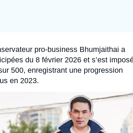
Ramses
Europe
R
S
Politique étrangère
Russie - Eurasie
D
T
Podcast
Afrique du Nord et Moyen-Orient
nservateur pro-business Bhumjaithai a
icipées du 8 février 2026 et s’est impos
ur 500, enregistrant une progression
lus en 2023.