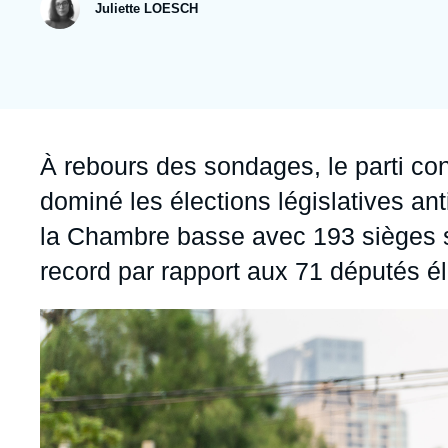
publication
collections
Jeudi 17 septembre 2026 17:30
Juliette LOESCH
Partenariats et réseaux
Intelligence artificielle
Nous soutenir en tant que professionnel
Guerre en Ukraine
OTAN
Accroche
À rebours des sondages, le parti co
dominé les élections législatives ant
la Chambre basse avec 193 sièges s
record par rapport aux 71 députés é
Image
principale