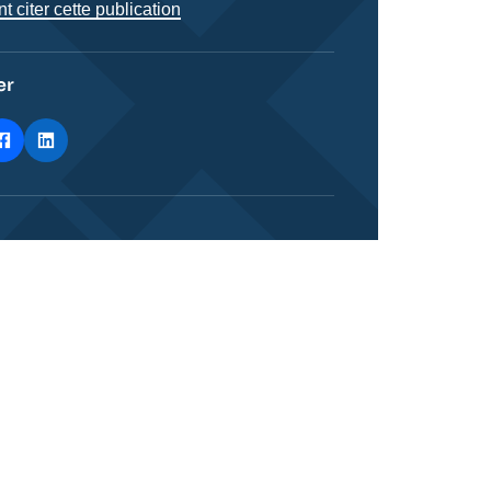
citer cette publication
er