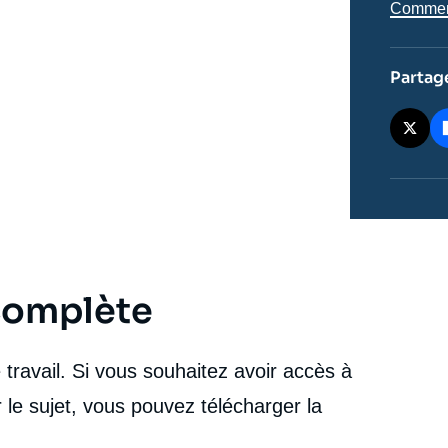
conservateurs consolident leur ancrage », Éditoriaux,
Comment 
Lettre du Centre Asie, Ifri, 11 février 2026.
cation
Copier
Partag
 complète
travail. Si vous souhaitez avoir accès à
 le sujet, vous pouvez télécharger la