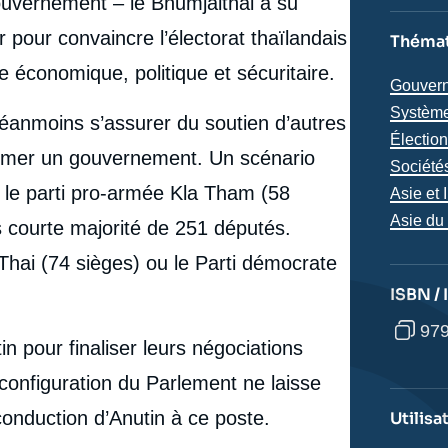
ouvernement – le Bhumjaithai a su
 pour convaincre l’électorat thaïlandais
Thémat
ise économique, politique et sécuritaire.
Thémat
Gouvern
analyse
Système
néanmoins s’assurer du soutien d’autres
Électio
ormer un gouvernement. Un scénario
Société
ec le parti pro-armée Kla Tham (58
Région
Asie et 
Asie du
ès courte majorité de 251 députés.
 Thai (74 sièges) ou le Parti démocrate
ISBN /
979
in pour finaliser leurs négociations
 configuration du Parlement ne laisse
e
conduction d’Anutin à ce poste.
Utilisa
Juliette LOESCH, « Élections en Thaïlande : les
erture