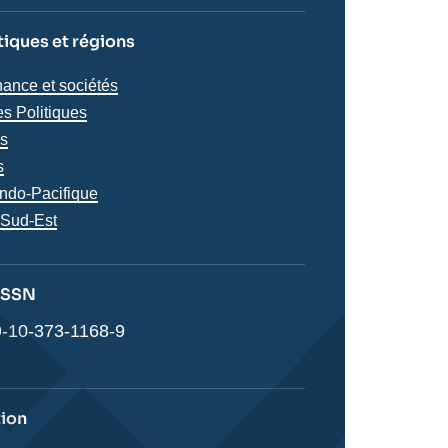
iques et régions
iques
ance et sociétés
s
s Politiques
ns
s
s
Indo-Pacifique
 Sud-Est
 ISSN
-10-373-1168-9
tion