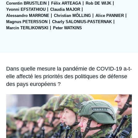
Se connecter
Corentin BRUSTLEIN
Félix ARTEAGA
Rob DE WIJK
Yvonni EFSTATHIOU
Claudia MAJOR
Alessandro MARRONE
Christian MÖLLING
Alice PANNIER
Nous soutenir
Magnus PETERSSON
Charly SALONIUS-PASTERNAK
Marcin TERLIKOWSKI
Peter WATKINS
Image
de
couverture
de
la
publication
Accroche
Dans quelle mesure la pandémie de COVID-19 a-t-
elle affecté les priorités des politiques de défense
des pays européens ?
Image
principale