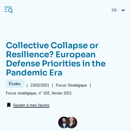
Aller
Panneau de gestion des cookies
au
contenu
principal
Collective Collapse or
Navigation
Resilience? European
principale
Defense Priorities in the
L'Ifri
Pandemic Era
Analyses
Études
|
Date
23/02/2021
|
Référence
Focus Stratégique
|
de
taxonomie
À propos de l'Ifri
Recherches fréquentes
Références
Focus stratégique, n° 103, février 2021
publication
collections
Événements
L'Ifri en bref
Proche-Orient
Ajouter à mes favoris