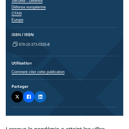
Sécurité - Défense
Défense européenne
OTAN
Régions
Europe
ISBN / ISSN
979-10-373-0315-8
Utilisation
Comment citer cette publication
Partager
Corps