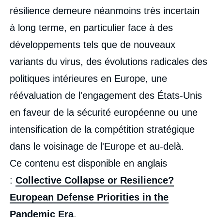
résilience demeure néanmoins très incertain
à long terme, en particulier face à des
développements tels que de nouveaux
variants du virus, des évolutions radicales des
Image
politiques intérieures en Europe, une
de
couverture
réévaluation de l'engagement des États-Unis
de
la
publication
en faveur de la sécurité européenne ou une
intensification de la compétition stratégique
dans le voisinage de l'Europe et au-delà.
Corentin BRUSTLEIN, Félix ARTEAGA, Rob
Ce contenu est disponible en anglais
DE WIJK, Yvonni EFSTATHIOU, Claudia
MAJOR, Alessandro MARRONE, Christian
:
Collective Collapse or Resilience?
MÖLLING, Alice PANNIER, Magnus
PETERSSON, Charly SALONIUS-
European Defense Priorities in the
PASTERNAK, Marcin TERLIKOWSKI, Peter
WATKINS, « Collective Collapse or
Pandemic Era
.