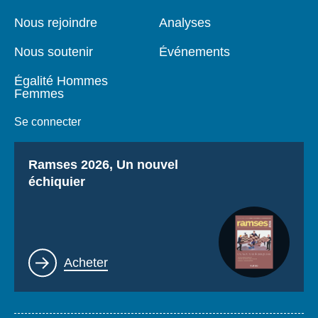
de
principale
page
Nous rejoindre
Analyses
Nous soutenir
Événements
Égalité Hommes
Femmes
Se connecter
Titre
Ramses 2026, Un nouvel
échiquier
Lien
Acheter