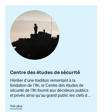
Image
principale
Centre des études de sécurité
Accroche
Héritier d’une tradition remontant à la
centre
fondation de l’Ifri, le Centre des études de
sécurité de l'Ifri fournit aux décideurs publics
et privés ainsi qu’au grand public les clefs de
compréhension des rapports de force et des
modes de conflictualité contemporains et à
Voir plus
venir. Par son positionnement à la jointure du