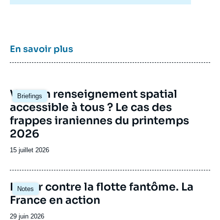
politique et de l’opérationnel, la crédibilité de
son équipe civilo-militaire et la diffusion large
de ses publications en français et en anglais,
le Centre des études de sécurité constitue
dans le paysage français des
think tanks
un
En savoir plus
pôle unique de recherche et d’influence sur le
débat de défense national et international.
Image
Vers un renseignement spatial
Briefings
principale
accessible à tous ? Le cas des
frappes iraniennes du printemps
2026
Date
15 juillet 2026
de
publication
Image
Lutter contre la flotte fantôme. La
Notes
principale
France en action
Date
29 juin 2026