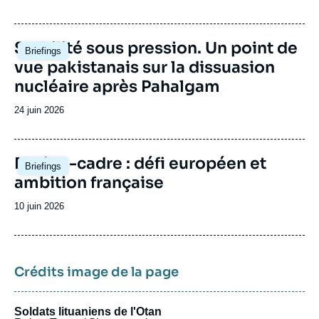
de
publication
Image
Stabilité sous pression. Un point de
Briefings
principale
vue pakistanais sur la dissuasion
nucléaire après Pahalgam
Date
24 juin 2026
de
publication
Image
Nation-cadre : défi européen et
Briefings
principale
ambition française
Date
10 juin 2026
de
publication
Crédits image de la page
Soldats lituaniens de l'Otan