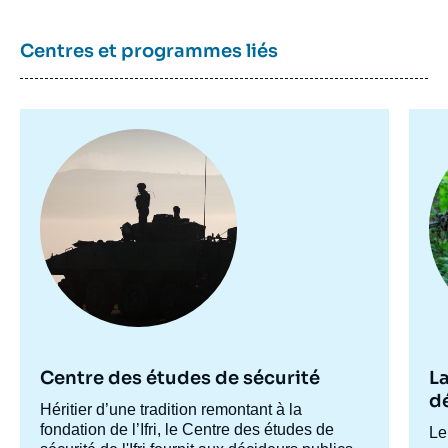
Centres et programmes liés
Image
Im
principale
pr
Centre des études de sécurité
La
d
Accroche
Héritier d’une tradition remontant à la
centre
fondation de l’Ifri, le Centre des études de
Ac
Le