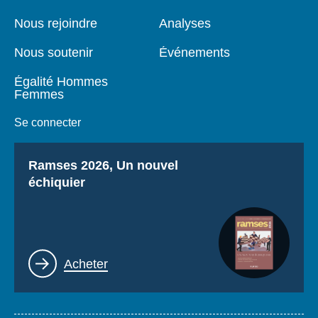
de
principale
page
Nous rejoindre
Analyses
Nous soutenir
Événements
Égalité Hommes
Femmes
Se connecter
Titre
Ramses 2026, Un nouvel
échiquier
Lien
Acheter