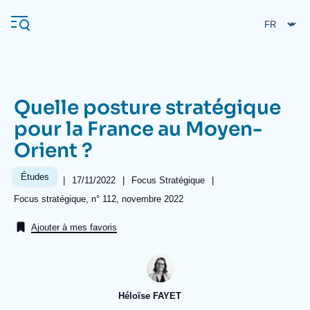
Aller
Panneau de gestion des cookies
au
contenu
principal
Quelle posture stratégique
Navigation
pour la France au Moyen-
principale
Orient ?
L'Ifri
Études
|
Date
17/11/2022
|
Référence
Focus Stratégique
|
de
taxonomie
Analyses
Références
Focus stratégique, n° 112, novembre 2022
publication
collections
À propos de l'Ifri
Recherches fréquentes
Ajouter à mes favoris
Événements
L'Ifri en bref
Proche-Orient
Héloïse FAYET