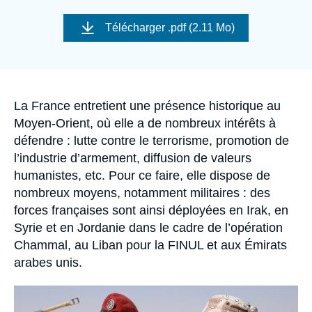
Se connecter
Image
de
Télécharger
.pdf (2.11 Mo)
couverture
Nous soutenir
de
la
publication
Accroche
La France entretient une présence historique au
Moyen-Orient, où elle a de nombreux intérêts à
défendre : lutte contre le terrorisme, promotion de
l’industrie d’armement, diffusion de valeurs
humanistes, etc. Pour ce faire, elle dispose de
nombreux moyens, notamment militaires : des
forces françaises sont ainsi déployées en Irak, en
Syrie et en Jordanie dans le cadre de l’opération
Chammal, au Liban pour la FINUL et aux Émirats
arabes unis.
Image
principale