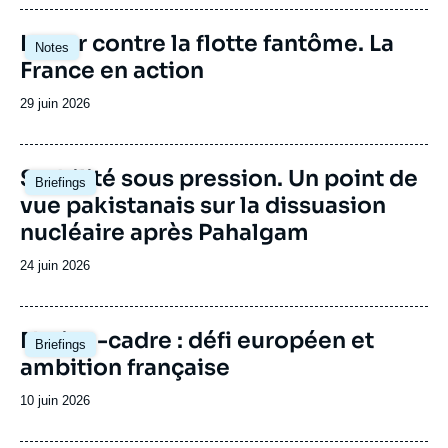
publication
Image
Lutter contre la flotte fantôme. La
Notes
principale
France en action
Date
29 juin 2026
de
publication
Image
Stabilité sous pression. Un point de
Briefings
principale
vue pakistanais sur la dissuasion
nucléaire après Pahalgam
Date
24 juin 2026
de
publication
Image
Nation-cadre : défi européen et
Briefings
principale
ambition française
Date
10 juin 2026
de
publication