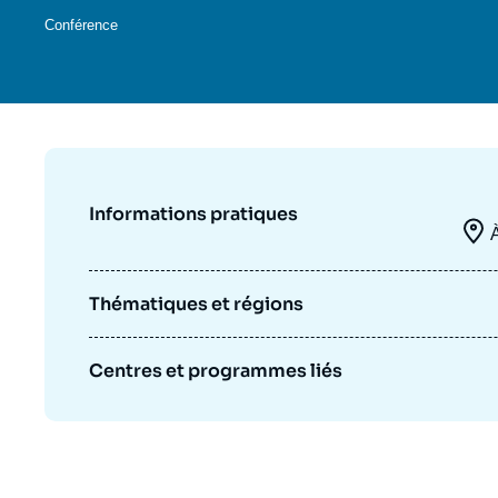
Jeudi 17 septembre 2026 17:30
Partenariats et réseaux
Intelligence artificielle
Conférence
Nous soutenir en tant que professionnel
Guerre en Ukraine
OTAN
Informations pratiques
Thématiques et régions
Centres et programmes liés