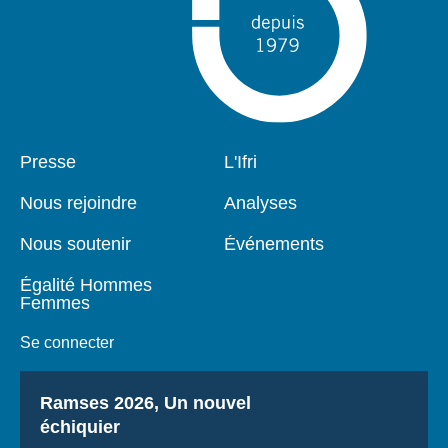
Pied
Presse
Navigation
L'Ifri
de
principale
page
Nous rejoindre
Analyses
Nous soutenir
Événements
Égalité Hommes
Femmes
Se connecter
Titre
Ramses 2026, Un nouvel
échiquier