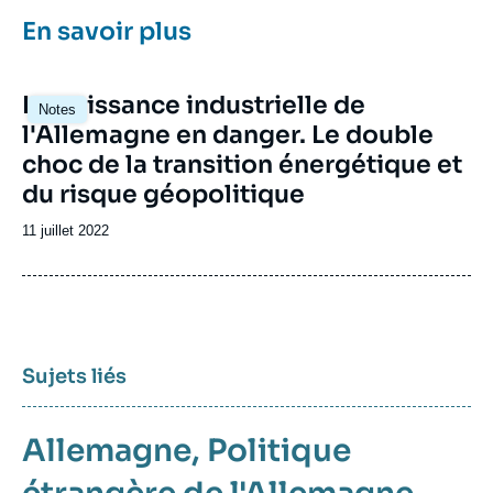
En savoir plus
Image
La puissance industrielle de
Notes
principale
l'Allemagne en danger. Le double
choc de la transition énergétique et
du risque géopolitique
Date
11 juillet 2022
de
publication
Sujets liés
Allemagne
Politique