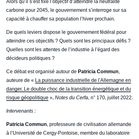
body
Alors qu’il s’est fixé l’objectif d’atteindre la neutralité
carbone pour 2045, le gouvernement s’interroge sur sa
capacité à chauffer sa population l’hiver prochain.
De quels leviers dispose le gouvernement fédéral pour
atteindre ces objectifs ? Quels sont les principaux défis ?
Quelles sont les attentes de l’industrie à l’égard des
décideurs politiques ?
Ce débat est organisé autour de
Patricia Commun
,
auteure de «
La puissance industrielle de l'Allemagne en
danger. Le double choc de la transition énergétique et du
risque géopolitique
»,
Notes du Cerfa
, n° 170, juillet 2022.
Intervenants :
Patricia Commun
, professeure de civilisation allemande
à l’Université de Cergy-Pontoise, membre du laboratoire