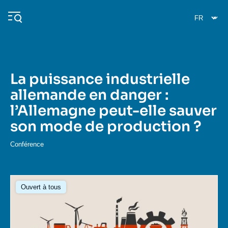
Aller
Panneau de gestion des cookies
au
contenu
principal
La puissance industrielle
Navigation
allemande en danger :
principale
l’Allemagne peut-elle sauver
L'Ifri
son mode de production ?
Analyses
Conférence
À propos de l'Ifri
Recherches fréquentes
Image
Événements
L'Ifri en bref
Proche-Orient
Ouvert à tous