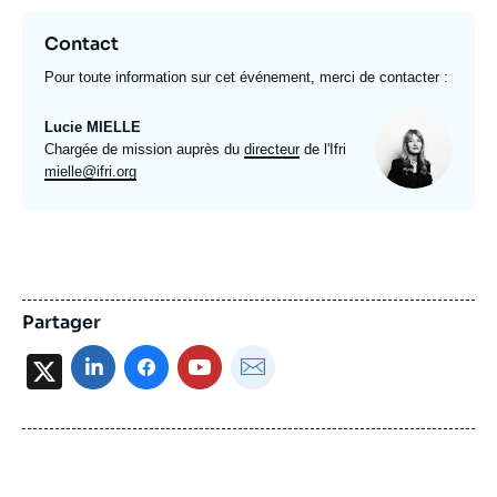
Contact
Pour toute information sur cet événement, merci de contacter :
Photo
Lucie MIELLE
Intitulé
Chargée de mission auprès du
directeur
de l'Ifri
du
Email
mielle@ifri.org
poste
expert
Partager
X