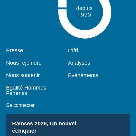
Pied
Presse
Navigation
L'Ifri
de
principale
page
Nous rejoindre
Analyses
Nous soutenir
Événements
Égalité Hommes
Femmes
Se connecter
Titre
Ramses 2026, Un nouvel
échiquier