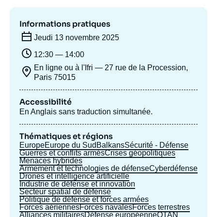
Se connecter
Informations pratiques
Nous soutenir
Jeudi 13 novembre 2025
12:30 — 14:00
En ligne ou à l'Ifri — 27 rue de la Procession,
Paris 75015
Accessibilité
En Anglais sans traduction simultanée.
Thématiques et régions
Europe
Europe du Sud
Balkans
Sécurité - Défense
Guerres et conflits armés
Crises géopolitiques
Menaces hybrides
Armement et technologies de défense
Cyberdéfense
Drones et intelligence artificielle
Industrie de défense et innovation
Secteur spatial de défense
Politique de défense et forces armées
Forces aériennes
Forces navales
Forces terrestres
Alliances militaires
Défense européenne
OTAN