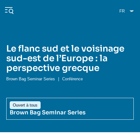
Aller
Panneau de gestion des cookies
au
contenu
principal
Le flanc sud et le voisinage
Navigation
sud-est de l’Europe : la
principale
perspective grecque
L'Ifri
Brown Bag Seminar Series
|
Conférence
Analyses
À propos de l'Ifri
Recherches fréquentes
Ouvert à tous
Événements
L'Ifri en bref
Proche-Orient
Brown Bag Seminar Series
Image