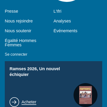
Pied
Presse
Navigation
L'Ifri
de
principale
page
Nous rejoindre
Analyses
Nous soutenir
Événements
Égalité Hommes
Femmes
Se connecter
Titre
Ramses 2026, Un nouvel
échiquier
Lien
Acheter