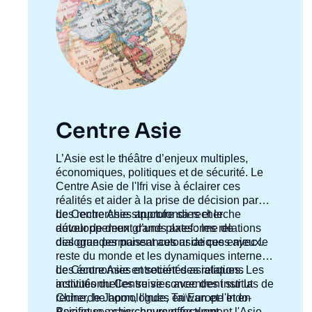
Centre Asie
Accroche
L’Asie est le théâtre d’enjeux multiples,
centre
économiques, politiques et de sécurité. Le
Centre Asie de l'Ifri vise à éclairer ces
réalités et aider à la prise de décision par
des recherches approfondies et le
Le Centre Asie structure sa recherche
développement d’une plateforme de
autour de deux grands axes : les relations
dialogue permanent autour de ces enjeux.
des grandes puissances asiatiques avec le
reste du monde et les dynamiques internes
des économies et sociétés asiatiques. Les
Le Centre Asie entretient des relations
activités du Centre se concentrent sur la
institutionnelles suivies avec des instituts de
Chine, le Japon, l'Inde, Taïwan et l'Indo-
recherche homologues en Europe et en
Pacifique, mais couvrent également l'Asie
Asie et ses chercheurs effectuent