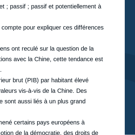
ret ; passif ; passif et potentiellement à
n compte pour expliquer ces différences
ens ont reculé sur la question de la
tions avec la Chine, cette tendance est
.
ieur brut (PIB) par habitant élevé
aleurs vis-à-vis de la Chine. Des
sont aussi liés à un plus grand
amené certains pays européens à
e
Tim RÜHLIG, Björn JERDÉN, Frans Paul van der
erture
otion de la démocratie, des droits de
PUTTEN, John SEAMAN, Miguel OTERO-IGLESIAS,