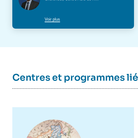
du
poste
Voir plus
Centres et programmes li
Image
principale