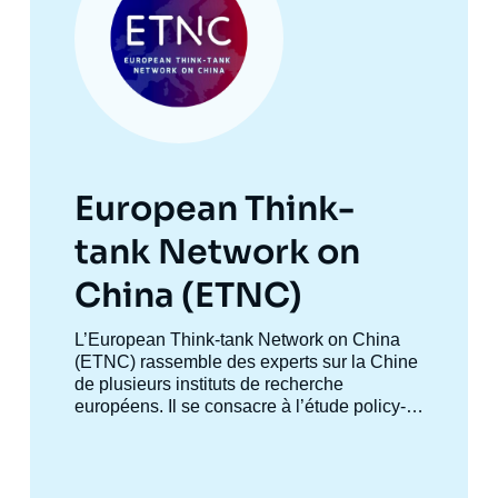
European Think-
tank Network on
China (ETNC)
Accroche
L’European Think-tank Network on China
centre
(ETNC) rassemble des experts sur la Chine
de plusieurs instituts de recherche
européens. Il se consacre à l’étude
policy-
oriented
de la politique étrangère chinoise,
des relations entre la Chine et les pays
européens, ainsi que des relations entre la
Chine et l’Union européenne. L’ETNC