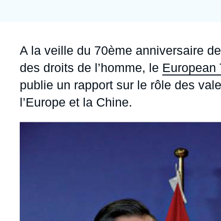
Jeudi 17 septembre 2026 17:30
Partenariats et réseaux
Intelligence artificielle
Nous soutenir en tant que professionnel
Guerre en Ukraine
Accroche
A la veille du 70
ème
anniversaire de 
OTAN
des droits de l’homme, le
European 
publie un rapport sur le rôle des val
l’Europe et la Chine.
Image
principale