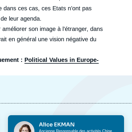
Alice EKMAN, « Valeurs politiques et relations Europe-
e dans ces cas, ces Etats n’ont pas
cation
Chine », Livres, Ifri, 6 décembre 2018.
Copier
 de leur agenda.
r améliorer son image à l’étranger, dans
ait en général une vision négative du
quement :
Political Values in Europe-
Photo
Alice EKMAN
Intitulé
Ancienne Responsable des activités Chine,