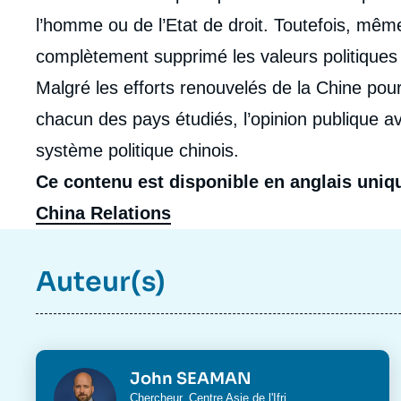
de
la
l’homme ou de l’Etat de droit. Toutefois, mêm
publi
complètement supprimé les valeurs politiques
Malgré les efforts renouvelés de la Chine pou
chacun des pays étudiés, l’opinion publique av
système politique chinois.
Ce contenu est disponible en anglais uni
China Relations
Auteur(s)
Photo
John SEAMAN
Intitulé
Chercheur,
Centre Asie
de l'Ifri