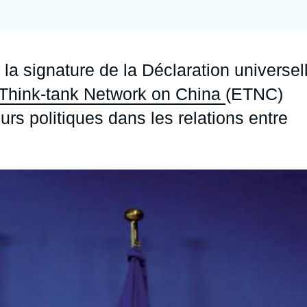
Ramses
Europe
R
S
Politique étrangère
Russie - Eurasie
D
T
la signature de la Déclaration universel
Podcast
Afrique du Nord et Moyen-Orient
Think-tank Network on China
(ETNC)
eurs politiques dans les relations entre