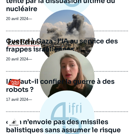
tenté par la dissuasion ultime du
nucléaire
Image
principale
20 avril 2024
—
médiatique
Guerre à Gaza : l'IA au service des
Logo
frappes israéliennes
Image
principale
20 avril 2024
—
médiatique
IA : faut-il confier la guerre à des
Logo
robots ?
17 avril 2024
—
« On n’envoie pas des missiles
Logo
balistiques sans assumer le risque