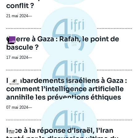
conflit ?
21 mai 2024
—
Guerre à Gaza : Rafah, le point de
Logo
bascule ?
17 mai 2024
—
Bombardements israéliens à Gaza :
Logo
comment l’intelligence artificielle
annihile les préventions éthiques
07 mai 2024
—
Face à la réponse d’Israël, l’Iran
Logo