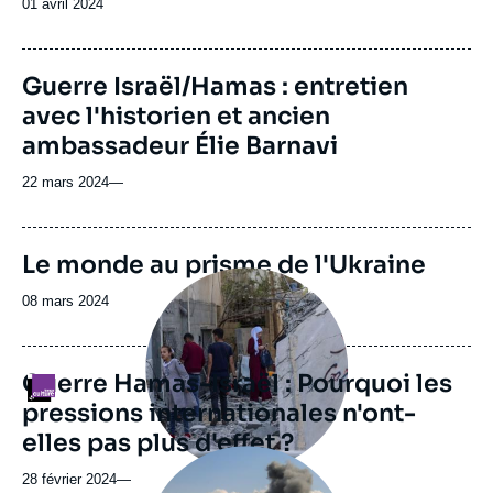
Date
01 avril 2024
de
publication
Guerre Israël/Hamas : entretien
avec l'historien et ancien
ambassadeur Élie Barnavi
22 mars 2024
—
Image
Le monde au prisme de l'Ukraine
de
Image
couverture
principale
Date
08 mars 2024
de
médiatique
de
la
publication
publication
Guerre Hamas-Israël : Pourquoi les
Logo
pressions internationales n'ont-
elles pas plus d'effet ?
Image
principale
28 février 2024
—
médiatique