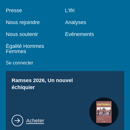
Pied
Presse
Navigation
L'Ifri
de
principale
page
Nous rejoindre
Analyses
Nous soutenir
Événements
Égalité Hommes
Femmes
Se connecter
Titre
Ramses 2026, Un nouvel
échiquier
Lien
Acheter