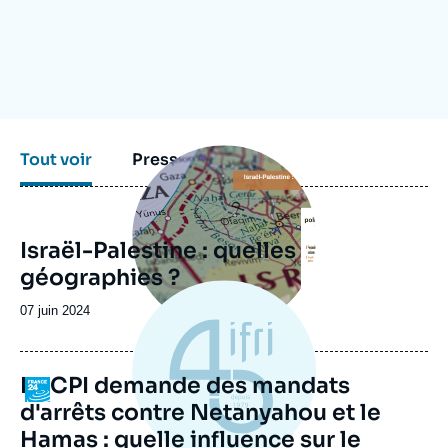
Se connecter
Nous soutenir
Image
Tout voir
Presse
principale
Israël-Palestine : quelles
géographies ?
Date
07 juin 2024
de
publication
La CPI demande des mandats
Logo
d'arrêts contre Netanyahou et le
Hamas : quelle influence sur le