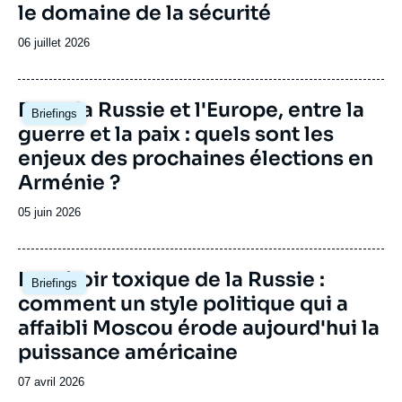
le domaine de la sécurité
Date
06 juillet 2026
de
publication
Image
Entre la Russie et l'Europe, entre la
Briefings
principale
guerre et la paix : quels sont les
enjeux des prochaines élections en
Arménie ?
Date
05 juin 2026
de
publication
Image
Le miroir toxique de la Russie :
Briefings
principale
comment un style politique qui a
affaibli Moscou érode aujourd'hui la
puissance américaine
Date
07 avril 2026
de