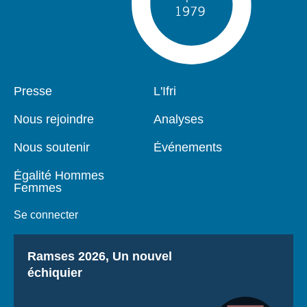
Pied
Presse
Navigation
L'Ifri
de
principale
page
Nous rejoindre
Analyses
Nous soutenir
Événements
Égalité Hommes
Femmes
Se connecter
Titre
Ramses 2026, Un nouvel
échiquier