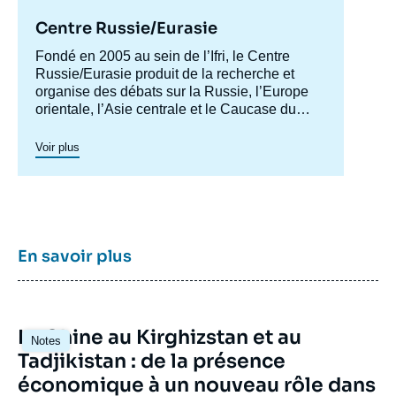
Centre Russie/Eurasie
Accroche
Fondé en 2005 au sein de l’Ifri, le Centre
centre
Russie/Eurasie produit de la recherche et
organise des débats sur la Russie, l’Europe
orientale, l’Asie centrale et le Caucase du
Sud. Il a pour objectif de comprendre et
d'anticiper l'évolution de cette zone
Voir plus
géographique complexe en pleine mutation
pour enrichir le débat public en France et en
Europe, et pour aider à la décision
stratégique, politique et économique.
En savoir plus
Image
La Chine au Kirghizstan et au
Notes
principale
Tadjikistan : de la présence
économique à un nouveau rôle dans