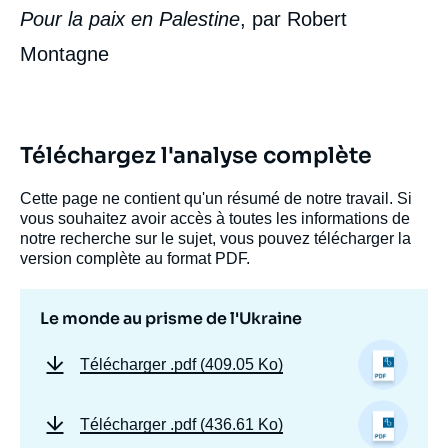
« Le monde au prisme de l'Ukraine »,
Pour la paix en Palestine
, par Robert
Politique étrangère, Sommaires
(présentation du numéro), Ifri, 8 mars 2024.
Montagne
Copier
Téléchargez l'analyse complète
Cette page ne contient qu'un résumé de notre travail. Si
vous souhaitez avoir accès à toutes les informations de
notre recherche sur le sujet, vous pouvez télécharger la
version complète au format PDF.
Le monde au prisme de l'Ukraine
Télécharger
.pdf (409.05 Ko)
Télécharger
.pdf (436.61 Ko)