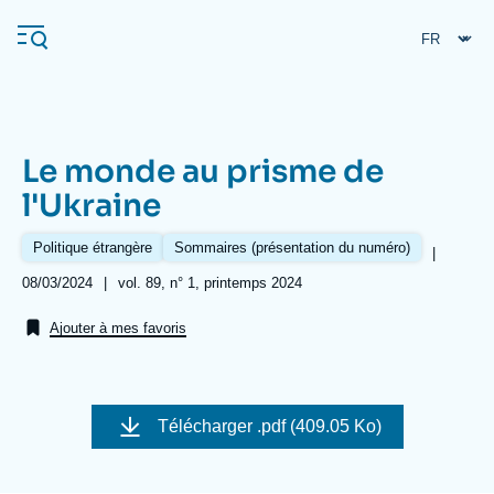
Aller
Panneau de gestion des cookies
au
contenu
principal
Le monde au prisme de
Navigation
l'Ukraine
principale
L'Ifri
Politique étrangère
Sommaires (présentation du numéro)
|
Date
08/03/2024
|
Références
vol. 89, n° 1, printemps 2024
de
Analyses
publication
Ajouter à mes favoris
À propos de l'Ifri
Recherches fréquentes
Événements
L'Ifri en bref
Proche-Orient
Image
de
Télécharger
.pdf (409.05 Ko)
couverture
de
la
publication