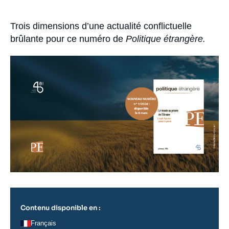
Se connecter
Accroche
Trois dimensions d’une actualité conflictuelle
Nous soutenir
brûlante pour ce numéro de
Politique étrangère.
Image
principale
Contenu disponible en :
Français