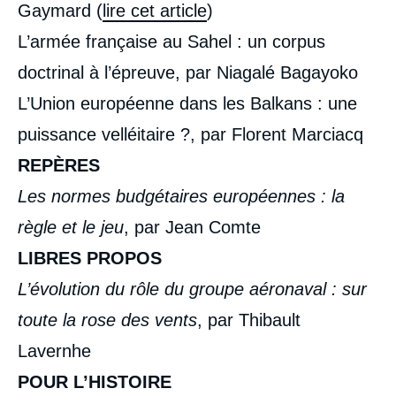
Gaymard (
lire cet article
)
L’armée française au Sahel : un corpus
doctrinal à l’épreuve, par Niagalé Bagayoko
L’Union européenne dans les Balkans : une
puissance velléitaire ?, par Florent Marciacq
REPÈRES
Les normes budgétaires européennes : la
règle et le jeu
, par Jean Comte
Image
de
LIBRES PROPOS
couverture
de
L’évolution du rôle du groupe aéronaval : sur
la
publication
toute la rose des vents
, par Thibault
Lavernhe
POUR L’HISTOIRE