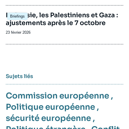
publication
Image
La Russie, les Palestiniens et Gaza :
Briefings
principale
ajustements après le 7 octobre
Date
23 février 2026
de
publication
Sujets liés
Commission européenne
,
Politique européenne
,
sécurité européenne
,