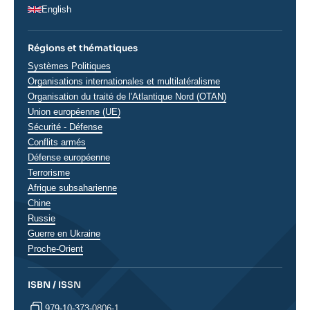
English
Régions et thématiques
Thématiques
Systèmes Politiques
analyses
Organisations internationales et multilatéralisme
Organisation du traité de l'Atlantique Nord (OTAN)
Union européenne (UE)
Sécurité - Défense
Conflits armés
Défense européenne
Terrorisme
Régions
Afrique subsaharienne
Chine
Russie
Guerre en Ukraine
Proche-Orient
ISBN / ISSN
979-10-373-0806-1