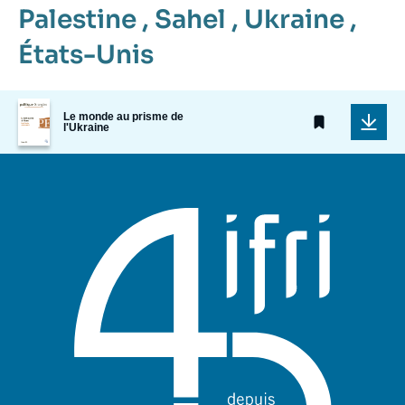
Palestine
,
Sahel
,
Ukraine
,
États-Unis
Image
Le monde au prisme de
de
l'Ukraine
couverture
de
la
publication