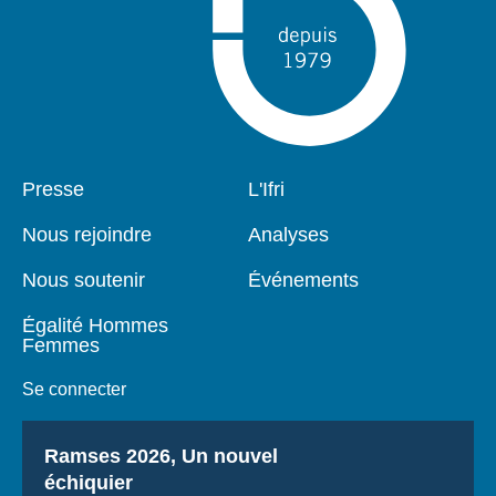
Pied
Presse
Navigation
L'Ifri
de
principale
page
Nous rejoindre
Analyses
Nous soutenir
Événements
Égalité Hommes
Femmes
Se connecter
Titre
Ramses 2026, Un nouvel
échiquier