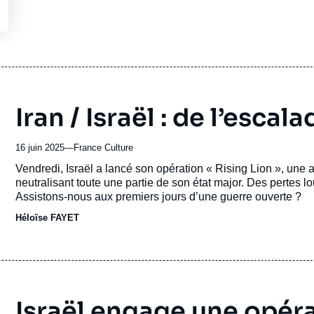
ou
émission
Iran / Israël : de l’escal
16 juin 2025
—
Nom
France Culture
du
Accroche
Vendredi, Israël a lancé son opération « Rising Lion », une 
journal,
neutralisant toute une partie de son état major. Des pertes lou
revue
Assistons-nous aux premiers jours d’une guerre ouverte ?
ou
Héloïse FAYET
émission
Israël engage une opéra