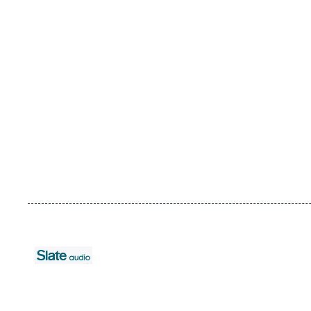
URL
Logo
de
Spotify