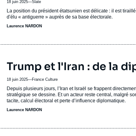
18 juin 2025
—
Nom
Slate
du
Accroche
La position du président étatsunien est délicate : il est tirail
journal,
d'élu « antiguerre » auprès de sa base électorale.
revue
Laurence NARDON
ou
émission
Trump et l'Iran : de la d
18 juin 2025
—
Nom
France Culture
du
Accroche
Depuis plusieurs jours, l’Iran et Israël se frappent directeme
journal,
stratégique se dessine. Et un acteur reste central, malgré so
revue
tacite, calcul électoral et perte d’influence diplomatique.
ou
Laurence NARDON
émission