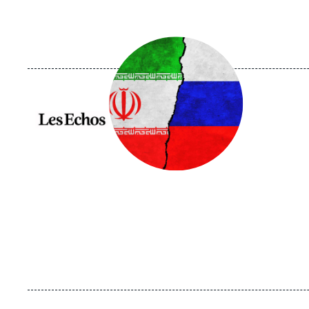
Image
principale
médiatique
Logo