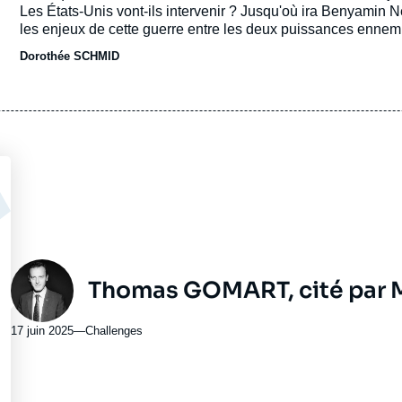
journal,
Les États-Unis vont-ils intervenir ? Jusqu'où ira Benyamin N
revue
les enjeux de cette guerre entre les deux puissances ennem
ou
Dorothée SCHMID
émission
Photo
Thomas GOMART,
cité par
17 juin 2025
—
Nom
Challenges
du
journal,
revue