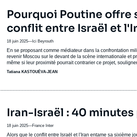
Pourquoi Poutine offre 
conflit entre Israël et l'I
18 juin 2025
—
Nom
Ici Beyrouth
du
Accroche
En se proposant comme médiateur dans la confrontation militai
journal,
revenir Moscou sur le devant de la scène internationale et p
revue
même si leur proximité pourrait contrarier ce projet, soulign
ou
Tatiana KASTOUÉVA-JEAN
émission
Iran-Israël : 40 minute
18 juin 2025
—
Nom
France Inter
du
Accroche
Alors que le conflit entre Israël et l'Iran entame sa sixième