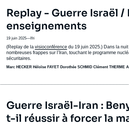
Replay - Guerre Israël / 
enseignements
19 juin 2025
—
Nom
Ifri
du
Accroche
(Replay de la
visioconférence
du 19 juin 2025.) Dans la nuit
journal,
nombreuses frappes sur l’Iran, touchant le programme nuclé
revue
sécuritaires.
ou
Marc HECKER
émission
Héloïse FAYET
Dorothée SCHMID
Clément THERME
A
Guerre Israël-Iran : B
t-il réussir à forcer la