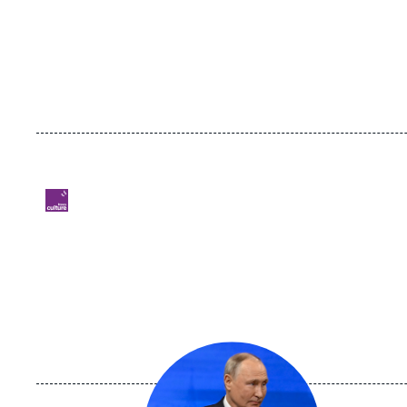
Logo
Image
principale
médiatique