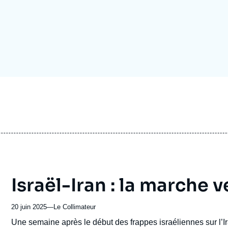
Ramses
Europe
R
S
Politique étrangère
Russie - Eurasie
D
T
Podcast
Afrique du Nord et Moyen-Orient
Israël-Iran : la marche v
20 juin 2025
—
Nom
Le Collimateur
du
Accroche
Une semaine après le début des frappes israéliennes sur l’Iran
journal,