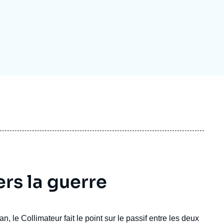
ecrutement
écurité - Défense
ocuments de référence
echnologie
ers la guerre
, le Collimateur fait le point sur le passif entre les deux