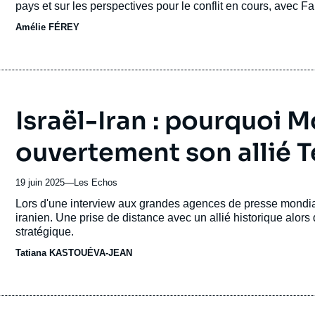
pays et sur les perspectives pour le conflit en cours, avec 
revue
Amélie FÉREY
ou
émission
Israël-Iran : pourquoi 
ouvertement son allié 
19 juin 2025
—
Nom
Les Echos
du
Accroche
Lors d'une interview aux grandes agences de presse mondiale
journal,
iranien. Une prise de distance avec un allié historique alor
revue
stratégique.
ou
Tatiana KASTOUÉVA-JEAN
émission