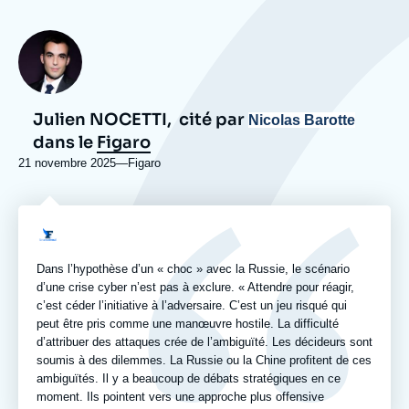
Photo
Julien NOCETTI,
cité par
Nicolas Barotte
dans le
Figaro
21 novembre 2025
—
Nom
Figaro
du
journal,
revue
Logo
ou
émission
Dans l’hypothèse d’un « choc » avec la Russie, le scénario
d’une crise cyber n’est pas à exclure. « Attendre pour réagir,
c’est céder l’initiative à l’adversaire. C’est un jeu risqué qui
peut être pris comme une manœuvre hostile. La difficulté
d’attribuer des attaques crée de l’ambiguïté. Les décideurs sont
soumis à des dilemmes. La Russie ou la Chine profitent de ces
ambiguïtés. Il y a beaucoup de débats stratégiques en ce
moment. Ils pointent vers une approche plus offensive