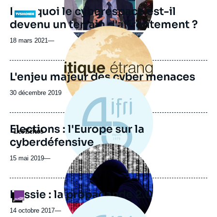
Pourquoi le cyberespace est-il
revue
Logo
ou
devenu un terrain d'affrontement ?
émission
Image
principale
18 mars 2021
—
L'enjeu majeur des cyber menaces
Date
30 décembre 2019
de
publication
Elections : l'Europe sur la
Logo
cyberdéfensive
Image
principale
15 mai 2019
—
médiatique
Russie : la propagande 2.0
Logo
14 octobre 2017
—