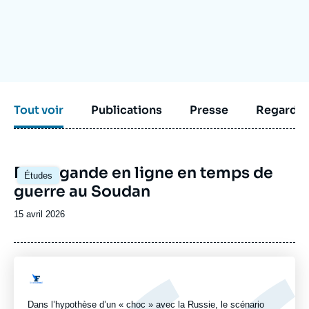
Se connecter
Nous soutenir
Tout voir
Publications
Presse
Regarder
Image
Propagande en ligne en temps de
Études
principale
guerre au Soudan
Date
15 avril 2026
de
publication
Logo
Dans l’hypothèse d’un « choc » avec la Russie, le scénario