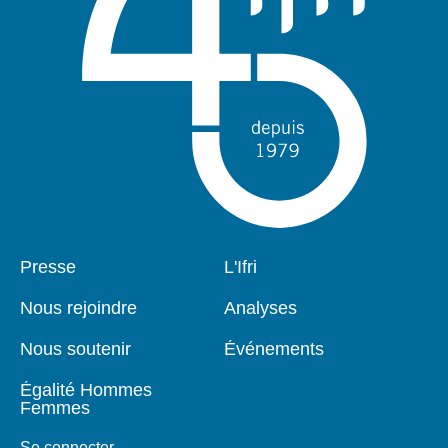
Pied
Presse
Navigation
L'Ifri
de
principale
page
Nous rejoindre
Analyses
Nous soutenir
Événements
Égalité Hommes
Femmes
Se connecter