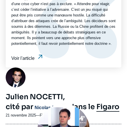
d’une crise cyber n’est pas à exclure. « Attendre pour réagir,
c’est céder l’initiative à l’adversaire. C’est un jeu risqué qui
peut être pris comme une manœuvre hostile. La difficulté
d’attribuer des attaques crée de l’ambiguïté. Les décideurs sont
soumis à des dilemmes. La Russie ou la Chine profitent de ces
ambiguïtés. Il y a beaucoup de débats stratégiques en ce
moment. Ils pointent vers une approche plus offensive
potentiellement, il faut revoir potentiellement notre doctrine ».
Voir l'article
Photo
Julien NOCETTI,
cité par
dans le
Figaro
Image
Nicolas Barotte
principale
médiatique
21 novembre 2025
—
Nom
Figaro
du
journal,