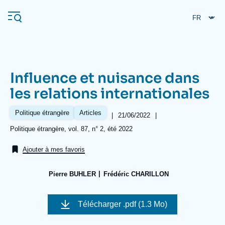
Aller
Panneau de gestion des cookies
au
contenu
principal
Influence et nuisance dans
Navigation
les relations internationales
principale
L'Ifri
Politique étrangère
Articles
|
Date
21/06/2022
|
de
Références
Politique étrangère, vol. 87, n° 2, été 2022
publication
Analyses
Ajouter à mes favoris
À propos de l'Ifri
Recherches fréquentes
Pierre BUHLER
Frédéric CHARILLON
Événements
L'Ifri en bref
Proche-Orient
Image
de
Télécharger
.pdf (1.3 Mo)
couverture
de