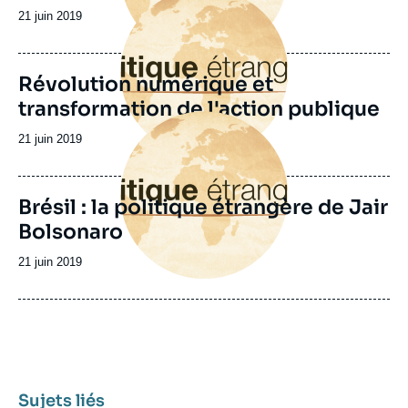
principale
Date
21 juin 2019
de
publication
Révolution numérique et
transformation de l'action publique
Image
principale
Date
21 juin 2019
de
publication
Brésil : la politique étrangère de Jair
Bolsonaro
Date
21 juin 2019
de
publication
Sujets liés