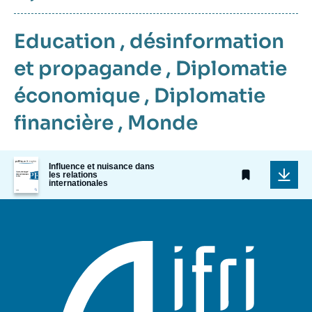
Education
,
désinformation
et propagande
,
Diplomatie
économique
,
Diplomatie
financière
,
Monde
Image
Influence et nuisance dans
de
les relations
couverture
internationales
de
la
publication