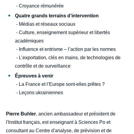
- Croyance rémunérée
Quatre grands terrains d’intervention
Pierre BUHLER, Frédéric CHARILLON, «
- Médias et réseaux sociaux
Influence et nuisance dans les relations
internationales », Politique étrangère,
- Culture, enseignement supérieur et libertés
Articles, Ifri, 21 juin 2022.
académiques
Copier
- Influence et entrisme – l’action par les normes
- L’exportation, clés en mains, de technologies de
contrôle et de surveillance
Épreuves à venir
- La France et l’Europe sont-elles prêtes ?
- Leçons ukrainiennes
Pierre Buhler
, ancien ambassadeur et président de
l'Institut français, est enseignant à Sciences Po et
consultant au Centre d'analyse, de prévision et de