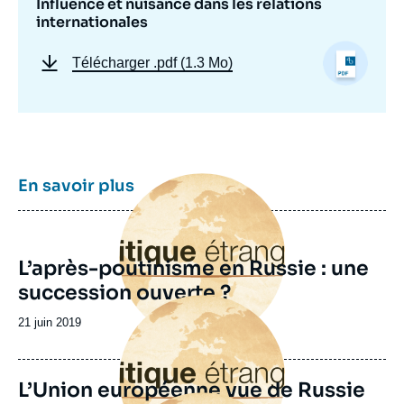
Influence et nuisance dans les relations
internationales
Télécharger
.pdf (1.3 Mo)
Image
En savoir plus
principale
L’après-poutinisme en Russie : une
succession ouverte ?
Image
principale
Date
21 juin 2019
de
publication
L’Union européenne vue de Russie
Image