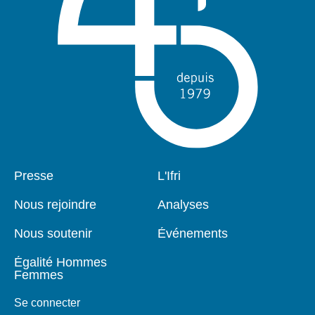
Pied
Presse
Navigation
L'Ifri
de
principale
page
Nous rejoindre
Analyses
Nous soutenir
Événements
Égalité Hommes
Femmes
Se connecter