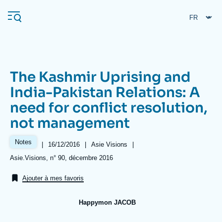
Aller
Panneau de gestion des cookies
au
contenu
principal
The Kashmir Uprising and
Navigation
India-Pakistan Relations: A
principale
need for conflict resolution,
L'Ifri
not management
Analyses
Notes
|
Date
16/12/2016
|
Référence
Asie Visions
|
de
taxonomie
À propos de l'Ifri
Recherches fréquentes
Références
Asie.Visions, n° 90, décembre 2016
publication
collections
Événements
L'Ifri en bref
Proche-Orient
Ajouter à mes favoris
Happymon JACOB
Image