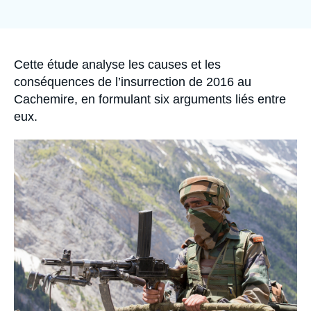
Se connecter
de
couverture
de
Nous soutenir
la
publication
Accroche
Cette étude analyse les causes et les
conséquences de l’insurrection de 2016 au
Cachemire, en formulant six arguments liés entre
eux.
Image
principale