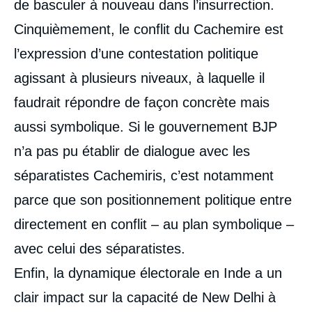
de basculer à nouveau dans l’insurrection.
Cinquièmement, le conflit du Cachemire est
l’expression d’une contestation politique
agissant à plusieurs niveaux, à laquelle il
faudrait répondre de façon concrète mais
aussi symbolique. Si le gouvernement BJP
Image
n’a pas pu établir de dialogue avec les
de
couverture
séparatistes Cachemiris, c’est notamment
de
la
publication
parce que son positionnement politique entre
directement en conflit – au plan symbolique –
avec celui des séparatistes.
Happymon JACOB, « The Kashmir Uprising
Enfin, la dynamique électorale en Inde a un
and India-Pakistan Relations: A need for
conflict resolution, not management »,
clair impact sur la capacité de New Delhi à
Notes, Asie Visions, Ifri, 16 décembre 2016.