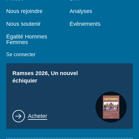
de
principale
page
Nous rejoindre
Analyses
Nous soutenir
Événements
Égalité Hommes
Femmes
Se connecter
Titre
Ramses 2026, Un nouvel
échiquier
Lien
Acheter