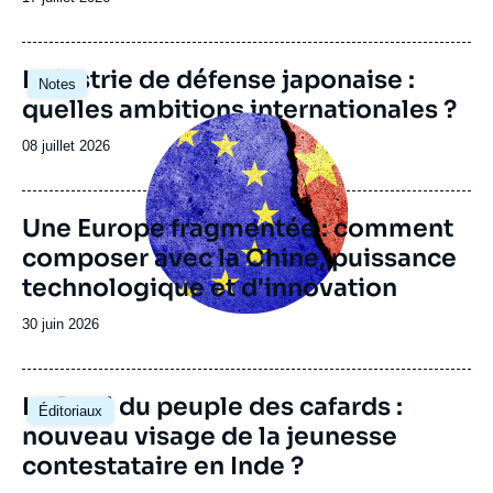
de
publication
Image
Industrie de défense japonaise :
Notes
principale
quelles ambitions internationales ?
Image
principale
Date
08 juillet 2026
de
publication
Une Europe fragmentée : comment
composer avec la Chine, puissance
technologique et d'innovation
Date
30 juin 2026
de
publication
Image
Le Parti du peuple des cafards :
Éditoriaux
principale
nouveau visage de la jeunesse
contestataire en Inde ?