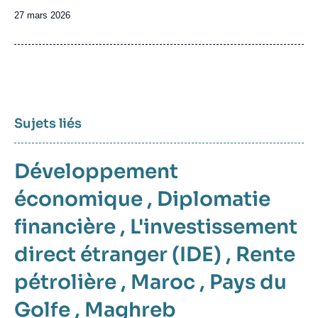
Date
27 mars 2026
de
publication
Sujets liés
Développement
économique
,
Diplomatie
financière
,
L'investissement
direct étranger (IDE)
,
Rente
pétrolière
,
Maroc
,
Pays du
Golfe
,
Maghreb