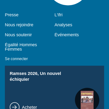
Pied
Presse
Navigation
L'Ifri
de
principale
page
Nous rejoindre
Analyses
Nous soutenir
Événements
Égalité Hommes
Femmes
Se connecter
Titre
Ramses 2026, Un nouvel
échiquier
Lien
Acheter