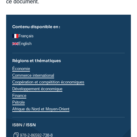
ce document.
Contenu disponible en :
Français
English
Régions et thématiques
Thématiques
Économie
analyses
Commerce international
Coopération et compétition économiques
Développement économique
Finance
Pétrole
Régions
Afrique du Nord et Moyen-Orient
ISBN / ISSN
978-2-86592-738-8