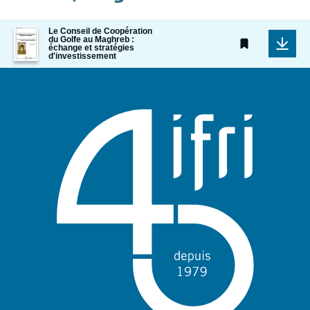
Image
Le Conseil de Coopération
du Golfe au Maghreb :
de
échange et stratégies
couverture
d'investissement
de
la
publication