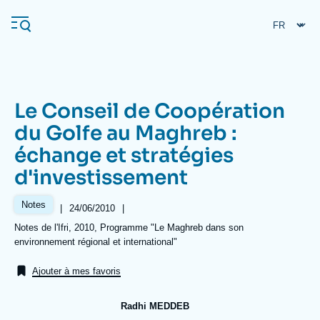
Aller
Panneau de gestion des cookies
au
contenu
principal
Le Conseil de Coopération
Navigation
du Golfe au Maghreb :
principale
échange et stratégies
L'Ifri
d'investissement
Analyses
Notes
|
Date
24/06/2010
|
de
À propos de l'Ifri
Recherches fréquentes
Références
Notes de l'Ifri, 2010, Programme "Le Maghreb dans son
publication
environnement régional et international"
Événements
L'Ifri en bref
Proche-Orient
Ajouter à mes favoris
Radhi MEDDEB