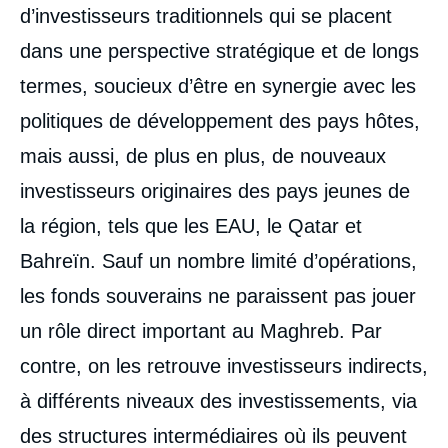
d’investisseurs traditionnels qui se placent
Image
de
dans une perspective stratégique et de longs
couverture
de
la
termes, soucieux d’être en synergie avec les
publication
politiques de développement des pays hôtes,
mais aussi, de plus en plus, de nouveaux
Radhi MEDDEB, « Le Conseil de
investisseurs originaires des pays jeunes de
Coopération du Golfe au Maghreb :
la région, tels que les EAU, le Qatar et
échange et stratégies d'investissement »,
Notes, Ifri, 24 juin 2010.
Bahreïn. Sauf un nombre limité d’opérations,
Copier
les fonds souverains ne paraissent pas jouer
un rôle direct important au Maghreb. Par
contre, on les retrouve investisseurs indirects,
à différents niveaux des investissements, via
des structures intermédiaires où ils peuvent