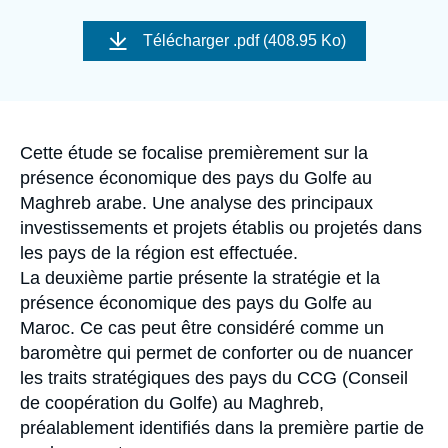
Se connecter
Image
de
Télécharger
.pdf (408.95 Ko)
couverture
Nous soutenir
de
la
publication
Accroche
Cette étude se focalise premièrement sur la
présence économique des pays du Golfe au
Maghreb arabe. Une analyse des principaux
investissements et projets établis ou projetés dans
les pays de la région est effectuée.
La deuxième partie présente la stratégie et la
présence économique des pays du Golfe au
Maroc. Ce cas peut être considéré comme un
baromètre qui permet de conforter ou de nuancer
les traits stratégiques des pays du CCG (Conseil
de coopération du Golfe) au Maghreb,
préalablement identifiés dans la première partie de