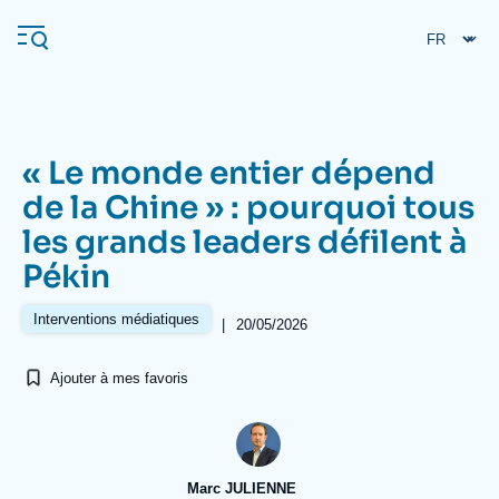
Aller
Panneau de gestion des cookies
au
contenu
principal
« Le monde entier dépend
Navigation
de la Chine » : pourquoi tous
principale
les grands leaders défilent à
L'Ifri
Pékin
Analyses
Interventions médiatiques
|
20/05/2026
À propos de l'Ifri
Recherches fréquentes
Ajouter à mes favoris
Événements
L'Ifri en bref
Proche-Orient
Marc JULIENNE