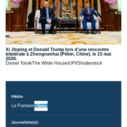
Xi Jinping et Donald Trump lors d'une rencontre
bilatérale à Zhongnanhai (Pékin, Chine), le 15 mai
2026.
Daniel Torok/The White House/UPI/Shutterstock
Média
Logo
Nom
Le Parisien
du
journal,
revue
Journaliste(s):
ou