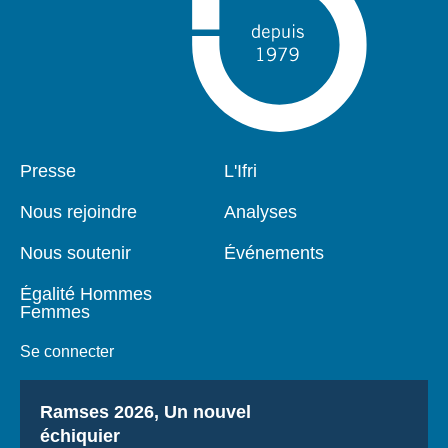
Pied
Presse
Navigation
L'Ifri
de
principale
page
Nous rejoindre
Analyses
Nous soutenir
Événements
Égalité Hommes
Femmes
Se connecter
Titre
Ramses 2026, Un nouvel
échiquier