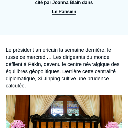
Se connecter
cité par Joanna Blain dans
Le Parisien
Nous soutenir
Accroche
Le président américain la semaine dernière, le
russe ce mercredi… Les dirigeants du monde
défilent à Pékin, devenu le centre névralgique des
équilibres géopolitiques. Derrière cette centralité
diplomatique, Xi Jinping cultive une prudence
calculée.
Image
principale
médiatique