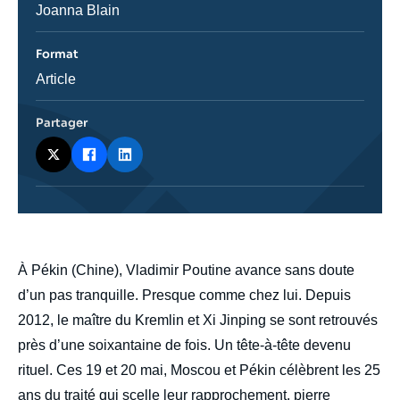
émission
Journaliste
Joanna Blain
Format
Catégorie
Article
journalistique
Partager
body
À Pékin (Chine), Vladimir Poutine avance sans doute
d’un pas tranquille. Presque comme chez lui. Depuis
2012, le maître du Kremlin et Xi Jinping se sont retrouvés
près d’une soixantaine de fois. Un tête-à-tête devenu
rituel. Ces 19 et 20 mai, Moscou et Pékin célèbrent les 25
ans du traité qui scelle leur rapprochement, pierre