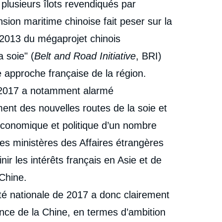
Céline PAJON, « La stratégie indopacifique de la
e plusieurs îlots revendiqués par
erture
France », Ifri, 15 juin 2024.
nsion maritime chinoise fait peser sur la
Copier
cation
s 2013 du mégaprojet chinois
a soie" (
Belt and Road Initiative
, BRI)
 approche française de la région.
n 2017 a notamment alarmé
ent des nouvelles routes de la soie et
économique et politique d’un nombre
les ministères des Affaires étrangères
ir les intérêts français en Asie et de
 Chine.
té nationale de 2017 a donc clairement
sance de la Chine, en termes d’ambition