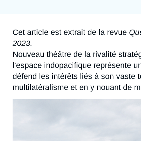
Jeudi 17 septembre 2026 17:30
Partenariats et réseaux
Intelligence artificielle
Nous soutenir en tant que professionnel
Guerre en Ukraine
Accroche
Cet article est extrait de la revue
Que
OTAN
2023.
Nouveau théâtre de la rivalité straté
l'espace indopacifique représente un 
défend les intérêts liés à son vaste 
multilatéralisme et en y nouant de mu
Image
principale