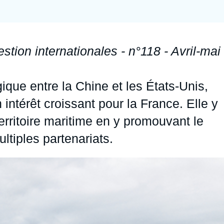
Ramses
Europe
R
S
Politique étrangère
Russie - Eurasie
D
T
stion internationales - n°118 - Avril-mai
Podcast
Afrique du Nord et Moyen-Orient
gique entre la Chine et les États-Unis,
intérêt croissant pour la France. Elle y
territoire maritime en y promouvant le
ltiples partenariats.