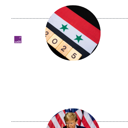
Image
principale
médiatique
Logo
Image
principale
médiatique