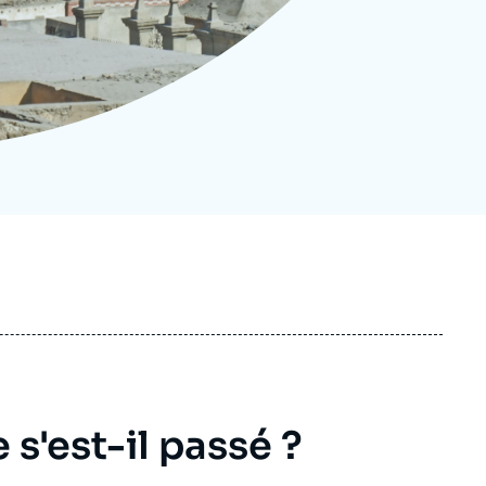
ecrutement
écurité - Défense
ocuments de référence
echnologie
 s'est-il passé ?