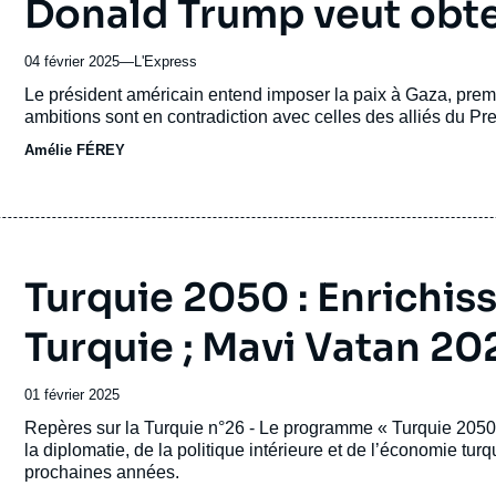
Donald Trump veut obt
04 février 2025
—
Nom
L'Express
du
Accroche
Le président américain entend imposer la paix à Gaza, premi
journal,
ambitions sont en contradiction avec celles des alliés du Prem
revue
Amélie FÉREY
ou
émission
Turquie 2050 : Enrichis
Turquie ; Mavi Vatan 202
Date
01 février 2025
de
Accroche
Repères sur la Turquie n°26 - Le programme « Turquie 2050
publication
la diplomatie, de la politique intérieure et de l’économie tur
prochaines années.