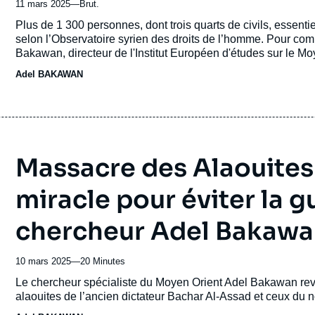
11 mars 2025
—
Nom
Brut.
du
Accroche
Plus de 1 300 personnes, dont trois quarts de civils, essenti
journal,
selon l’Observatoire syrien des droits de l’homme. Pour com
revue
Bakawan, directeur de l'Institut Européen d'études sur le Moy
ou
Adel BAKAWAN
émission
Massacre des Alaouites e
miracle pour éviter la gu
chercheur Adel Bakaw
10 mars 2025
—
Nom
20 Minutes
du
Accroche
Le chercheur spécialiste du Moyen Orient Adel Bakawan revie
journal,
alaouites de l’ancien dictateur Bachar Al-Assad et ceux du
revue