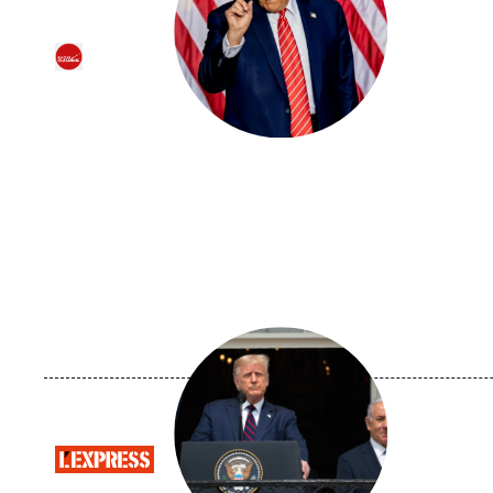
Logo
Image
principale
médiatique
Logo