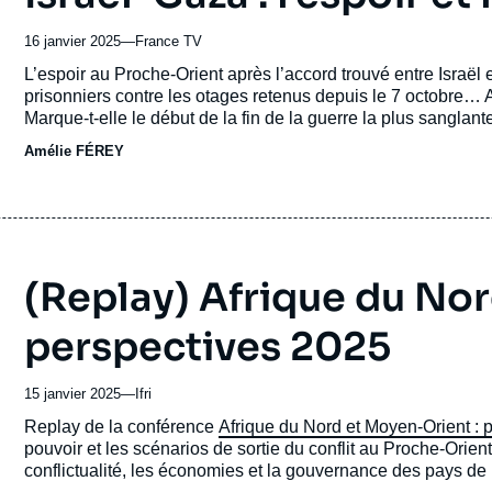
16 janvier 2025
—
Nom
France TV
du
Accroche
L’espoir au Proche-Orient après l’accord trouvé entre Israël
journal,
prisonniers contre les otages retenus depuis le 7 octobre… A
revue
Marque-t-elle le début de la fin de la guerre la plus sanglante
ou
Amélie FÉREY
émission
(Replay) Afrique du Nor
perspectives 2025
15 janvier 2025
—
Nom
Ifri
du
Accroche
Replay de la conférence
Afrique du Nord et Moyen-Orient : 
journal,
pouvoir et les scénarios de sortie du conflit au Proche-Orient
revue
conflictualité, les économies et la gouvernance des pays de
ou