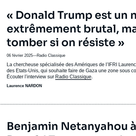
« Donald Trump est un 
extrêmement brutal, mais
tomber si on résiste »
06 février 2025
—
Nom
Radio Classique
du
Accroche
La chercheuse spécialisée des Amériques de l’IFRI Laurence
journal,
des Etats-Unis, qui souhaite faire de Gaza une zone sous co
revue
Écouter l'interview sur
Radio Classique
.
ou
Laurence NARDON
émission
Benjamin Netanyahou à