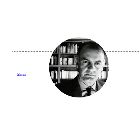
Image
principale
médiatique
Logo