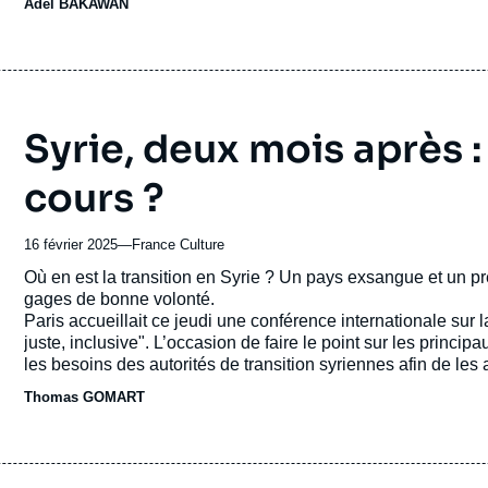
Adel BAKAWAN
ou
émission
Syrie, deux mois après : 
cours ?
16 février 2025
—
Nom
France Culture
du
Accroche
Où en est la transition en Syrie ? Un pays exsangue et un pr
journal,
gages de bonne volonté.
revue
Paris accueillait ce jeudi une conférence internationale sur l
ou
juste, inclusive". L’occasion de faire le point sur les principa
émission
les besoins des autorités de transition syriennes afin de les
pays. Au côté d’Emmanuel Macron, le chef de la diplomatie 
Thomas GOMART
arabes, du G7 et de pays européens.