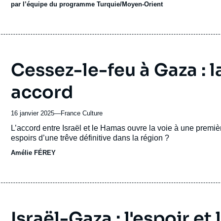
par l’équipe du programme Turquie/Moyen-Orient
Cessez-le-feu à Gaza : 
accord
16 janvier 2025
—
Nom
France Culture
du
Accroche
L’accord entre Israël et le Hamas ouvre la voie à une premiè
journal,
espoirs d’une trêve définitive dans la région ?
revue
Amélie FÉREY
ou
émission
Israël-Gaza : l'espoir et